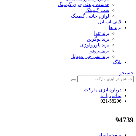
هدست و هندزفری گیمینگ
ست گیمینگ
لوازم جانبی گیمینگ
لایف استایل
برند ها
برند تندا
برند یوگرین
برند پاورولوژی
برند پرودو
برند سی جی موبایل
بلاگ
جستجو
درباره ایزی مارکت
تماس با ما
021-58206
94739
صفحه اصلی