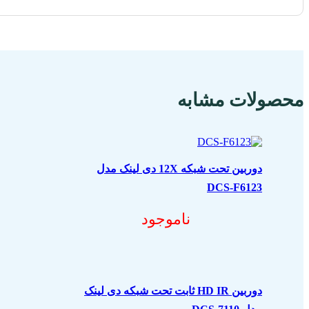
محصولات مشابه
دوربین تحت شبکه 12X دی لینک مدل
DCS-F6123
ناموجود
دوربین HD IR ثابت تحت شبکه دی لینک