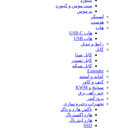
کیبورد
ست موس و کیبورد
پد موس
اسپیکر
هدست
هاب
هاب USB-C
هاب USB
رابط و تبدیل
کابل
کابل صدا
کابل تصویر
کابل شبکه
Extender
کولپد و استند
کیف و کاور
سوئیچ و KWM
چند راهی برق
پروژکتور
تجهیزات ذخیره سازی
باکس هارد و داک
هارد اکسترنال
هارد اینترنال
SSD