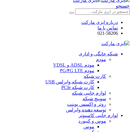
جستجو
درباره ایزی مارکت
تماس با ما
021-58206
شبکه خانگی و اداری
مودم
مودم ADSL و VDSL
مودم ۳G/۴G LTE
کارت شبکه
کارت شبکه وایرلس USB
کارت شبکه PCIe
لوازم جانبی شبکه
سوییچ شبکه
روتر و اکسس پوینت
توسعه دهنده وایرلس
لوازم جانبی کامپیوتر
موس و کیبورد
موس