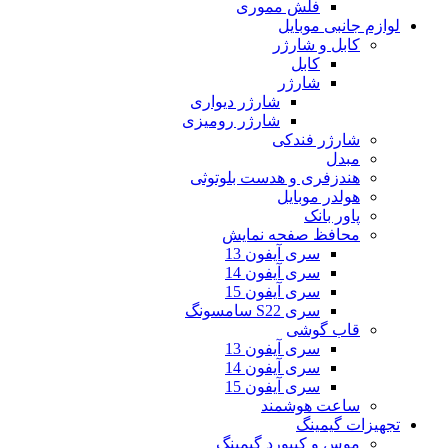
فلش مموری
لوازم جانبی موبایل
کابل و شارژر
کابل
شارژر
شارژر دیواری
شارژر رومیزی
شارژر فندکی
مبدل
هندزفری و هدست بلوتوثی
هولدر موبایل
پاور بانک
محافظ صفحه نمایش
سری آیفون 13
سری آیفون 14
سری آیفون 15
سری S22 سامسونگ
قاب گوشی
سری آیفون 13
سری آیفون 14
سری آیفون 15
ساعت هوشمند
تجهیزات گیمینگ
موس و کیبورد گیمینگ