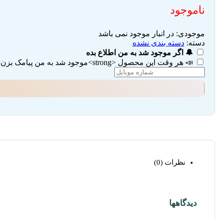
ناموجود
موجودی:
در انبار موجود نمی باشد
دسته:
دسته بندی نشده
🔔 اگر موجود شد به من اطلاع بده
📣 هر وقت این محصول <strong>موجود شد به من پیامک بزن</strong> (تیک هر دو گزینه را بزنید)
نظرات (0)
دیدگاهها