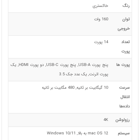
کارآیی
اتصال اینترنت, انتقال اطلاعات, انتقال صدا, شارژ کردن
وزن (گرم)
888
رنگ
خاکستری
توان
160 وات
خروجی
تعداد
14 پورت
پورت
پورت ها
پنج پورت USB-A, پنج پورت USB-C, دو پورت HDMI, یک
پورت اترنت, یک عدد جک 3.5
سرعت
10 گیگابیت بر ثانیه, 480 مگابیت بر ثانیه
انتقال
داده‌ها