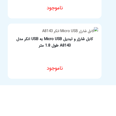
کابل شارژر آیفون انکر مدل A8121 طول 0.9 متر
ناموجود
مشخصات فنی محصول
کابل شارژر و تبدیل Micro USB به USB انکر مدل
A8143 طول 1.8 متر
ناموجود