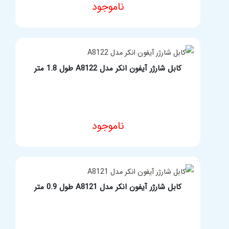
هدست بلوتوث SoundBuds Sport NB10 انکر مدل
A3260
ناموجود
مشخصات فنی محصول
کابل شارژر آیفون انکر مدل A8122 طول 1.8 متر
ناموجود
انتخاب گزینه ها