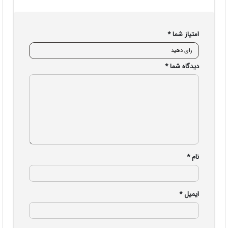
اولین نفری باشید که دیدگاهی را ارسال می کنید برای
“داک استیشن 14 پورت 160 وات انکر مدل
‌A83B62A1”
امتیاز شما
*
دیدگاه شما
*