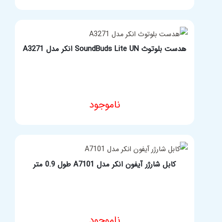
هدست بلوتوث شیائومی مدل Redmi AirDots S
ناموجود
مشخصات فنی محصول
هدست بلوتوث SoundBuds Lite UN انکر مدل A3271
ناموجود
مشخصات فنی محصول