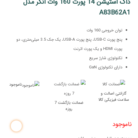
داک استیشن 14 پورت 160 وات انکر مدل
‌A83B62A1
توان خروجی 160 وات
پنج پورت USB-C، پنج پورت USB-A، یک جک 3.5 میلی‌متری، دو
پورت HDMI و یک پورت اترنت
تکنولوژی شارژ سریع
دارای تکنولوژی GaN
ناموجود
گارانتی اصالت و
سلامت فیزیکی کالا
ضمانت بازگشت 7
روزه
ناموجود