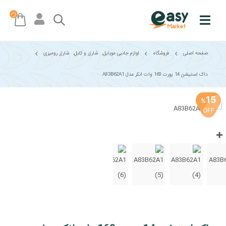
صفحه اصلی
فروشگاه
لوازم جانبی موبایل
,
شارژر و کابل
,
شارژر رومیزی
داک استیشن 14 پورت 160 وات انکر مدل ‌A83B62A1
15
%
OFF