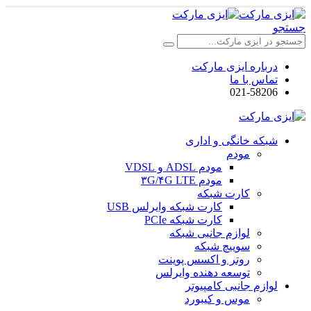
جستجو
درباره ایزی مارکت
تماس با ما
021-58206
شبکه خانگی و اداری
مودم
مودم ADSL و VDSL
مودم ۳G/۴G LTE
کارت شبکه
کارت شبکه وایرلس USB
کارت شبکه PCIe
لوازم جانبی شبکه
سوییچ شبکه
روتر و اکسس پوینت
توسعه دهنده وایرلس
لوازم جانبی کامپیوتر
موس و کیبورد