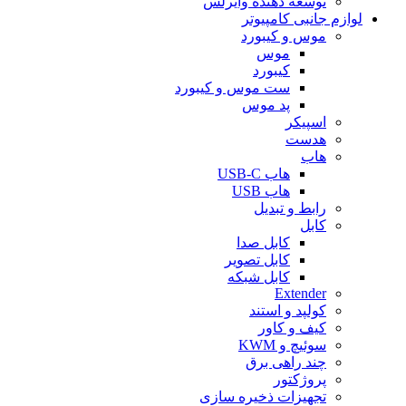
توسعه دهنده وایرلس
لوازم جانبی کامپیوتر
موس و کیبورد
موس
کیبورد
ست موس و کیبورد
پد موس
اسپیکر
هدست
هاب
هاب USB-C
هاب USB
رابط و تبدیل
کابل
کابل صدا
کابل تصویر
کابل شبکه
Extender
کولپد و استند
کیف و کاور
سوئیچ و KWM
چند راهی برق
پروژکتور
تجهیزات ذخیره سازی