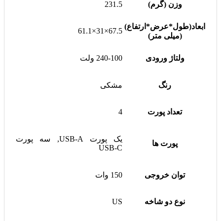
وزن (گرم)
231.5
ابعاد(طول*عرض*ارتفاع)
67.5×31×61.1
(میلی متر)
ولتاژ ورودی
240-100 ولت
رنگ
مشکی
تعداد پورت
4
یک پورت USB-A, سه پورت
پورت ها
USB-C
توان خروجی
150 وات
نوع دو شاخه
US