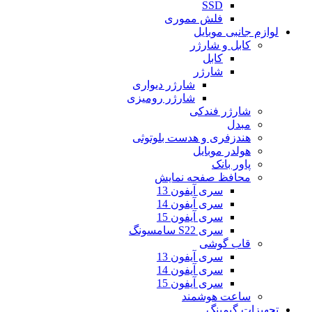
SSD
فلش مموری
لوازم جانبی موبایل
کابل و شارژر
کابل
شارژر
شارژر دیواری
شارژر رومیزی
شارژر فندکی
مبدل
هندزفری و هدست بلوتوثی
هولدر موبایل
پاور بانک
محافظ صفحه نمایش
سری آیفون 13
سری آیفون 14
سری آیفون 15
سری S22 سامسونگ
قاب گوشی
سری آیفون 13
سری آیفون 14
سری آیفون 15
ساعت هوشمند
تجهیزات گیمینگ