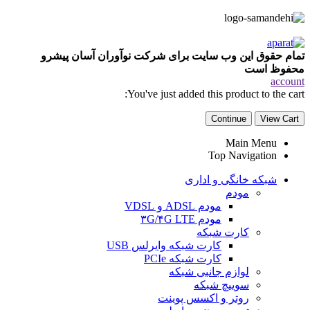
تمام حقوق این وب سایت برای شرکت نوآوران آسان پیشرو
محفوظ است
account
You've just added this product to the cart:
Continue
View Cart
Main Menu
Top Navigation
شبکه خانگی و اداری
مودم
مودم ADSL و VDSL
مودم ۳G/۴G LTE
کارت شبکه
کارت شبکه وایرلس USB
کارت شبکه PCIe
لوازم جانبی شبکه
سوییچ شبکه
روتر و اکسس پوینت