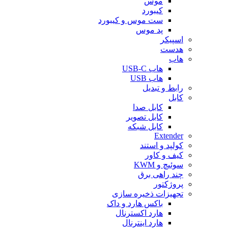
موس
کیبورد
ست موس و کیبورد
پد موس
اسپیکر
هدست
هاب
هاب USB-C
هاب USB
رابط و تبدیل
کابل
کابل صدا
کابل تصویر
کابل شبکه
Extender
کولپد و استند
کیف و کاور
سوئیچ و KWM
چند راهی برق
پروژکتور
تجهیزات ذخیره سازی
باکس هارد و داک
هارد اکسترنال
هارد اینترنال