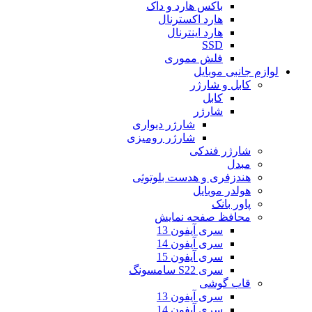
باکس هارد و داک
هارد اکسترنال
هارد اینترنال
SSD
فلش مموری
لوازم جانبی موبایل
کابل و شارژر
کابل
شارژر
شارژر دیواری
شارژر رومیزی
شارژر فندکی
مبدل
هندزفری و هدست بلوتوثی
هولدر موبایل
پاور بانک
محافظ صفحه نمایش
سری آیفون 13
سری آیفون 14
سری آیفون 15
سری S22 سامسونگ
قاب گوشی
سری آیفون 13
سری آیفون 14