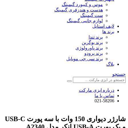
موس و کیبورد گیمینگ
هدست و هندزفری گیمینگ
ست گیمینگ
لوازم جانبی گیمینگ
لایف استایل
برند ها
برند تندا
برند یوگرین
برند پاورولوژی
برند پرودو
برند سی جی موبایل
بلاگ
جستجو
درباره ایزی مارکت
تماس با ما
021-58206
شارژر دیواری 150 وات با سه پورت USB-C
و یک پورت USB-A انکر مدل ‌A2340