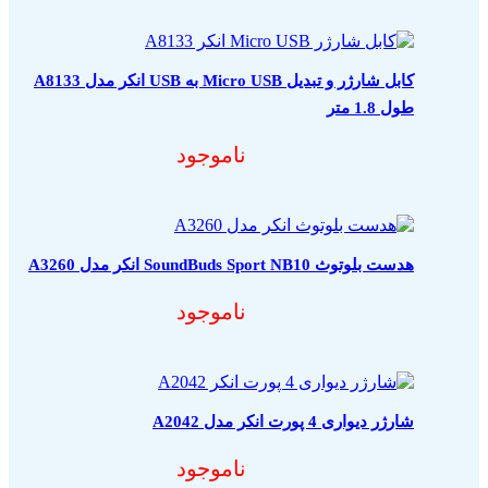
کابل شارژر و تبدیل Micro USB به USB انکر مدل A8133
طول 1.8 متر
ناموجود
هدست بلوتوث SoundBuds Sport NB10 انکر مدل A3260
ناموجود
شارژر دیواری 4 پورت انکر مدل A2042
ناموجود