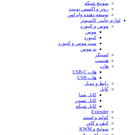
سوییچ شبکه
روتر و اکسس پوینت
توسعه دهنده وایرلس
لوازم جانبی کامپیوتر
موس و کیبورد
موس
کیبورد
ست موس و کیبورد
پد موس
اسپیکر
هدست
هاب
هاب USB-C
هاب USB
رابط و تبدیل
کابل
کابل صدا
کابل تصویر
کابل شبکه
Extender
کولپد و استند
کیف و کاور
سوئیچ و KWM
چند راهی برق