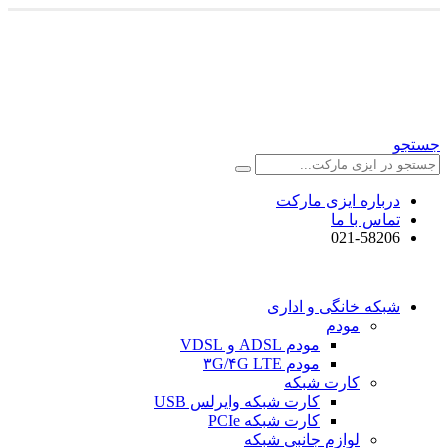
جستجو
درباره ایزی مارکت
تماس با ما
021-58206
شبکه خانگی و اداری
مودم
مودم ADSL و VDSL
مودم ۳G/۴G LTE
کارت شبکه
کارت شبکه وایرلس USB
کارت شبکه PCIe
لوازم جانبی شبکه