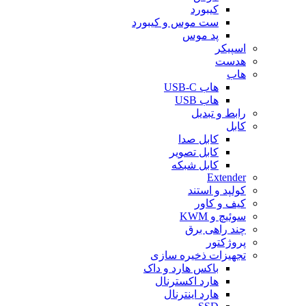
کیبورد
ست موس و کیبورد
پد موس
اسپیکر
هدست
هاب
هاب USB-C
هاب USB
رابط و تبدیل
کابل
کابل صدا
کابل تصویر
کابل شبکه
Extender
کولپد و استند
کیف و کاور
سوئیچ و KWM
چند راهی برق
پروژکتور
تجهیزات ذخیره سازی
باکس هارد و داک
هارد اکسترنال
هارد اینترنال