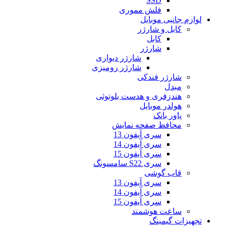
SSD
فلش مموری
لوازم جانبی موبایل
کابل و شارژر
کابل
شارژر
شارژر دیواری
شارژر رومیزی
شارژر فندکی
مبدل
هندزفری و هدست بلوتوثی
هولدر موبایل
پاور بانک
محافظ صفحه نمایش
سری آیفون 13
سری آیفون 14
سری آیفون 15
سری S22 سامسونگ
قاب گوشی
سری آیفون 13
سری آیفون 14
سری آیفون 15
ساعت هوشمند
تجهیزات گیمینگ