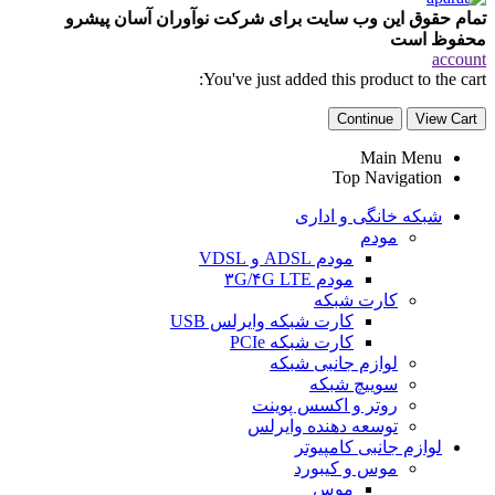
تمام حقوق این وب سایت برای شرکت نوآوران آسان پیشرو
محفوظ است
account
You've just added this product to the cart:
Continue
View Cart
Main Menu
Top Navigation
شبکه خانگی و اداری
مودم
مودم ADSL و VDSL
مودم ۳G/۴G LTE
کارت شبکه
کارت شبکه وایرلس USB
کارت شبکه PCIe
لوازم جانبی شبکه
سوییچ شبکه
روتر و اکسس پوینت
توسعه دهنده وایرلس
لوازم جانبی کامپیوتر
موس و کیبورد
موس