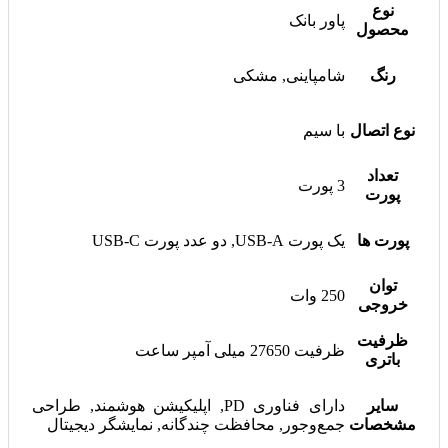
نوع
پاور بانک
محصول
رنگ
شامپاینی, مشکی
نوع اتصال
با سیم
تعداد
3 پورت
پورت
پورت ها
یک پورت USB-A, دو عدد پورت USB-C
توان
250 وات
خروجی
ظرفیت
ظرفیت 27650 میلی آمپر ساعت
باتری
سایر
دارای فناوری PD, اپلیکیشن هوشمند, طراحی
مشخصات
جمع‌وجور, محافظت چندگانه, نمایشگر دیجیتال