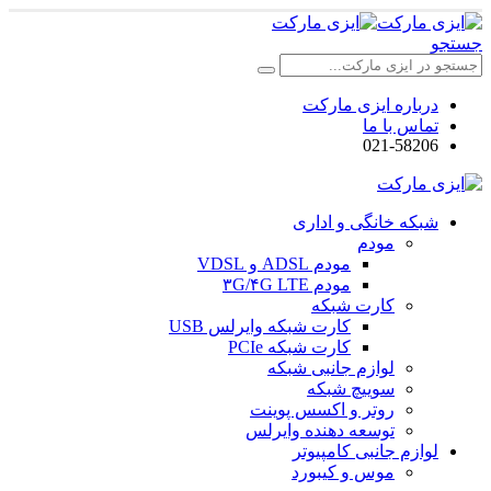
جستجو
درباره ایزی مارکت
تماس با ما
021-58206
شبکه خانگی و اداری
مودم
مودم ADSL و VDSL
مودم ۳G/۴G LTE
کارت شبکه
کارت شبکه وایرلس USB
کارت شبکه PCIe
لوازم جانبی شبکه
سوییچ شبکه
روتر و اکسس پوینت
توسعه دهنده وایرلس
لوازم جانبی کامپیوتر
موس و کیبورد