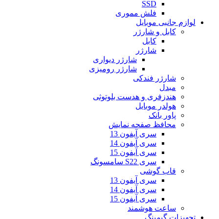
SSD
فلش مموری
لوازم جانبی موبایل
کابل و شارژر
کابل
شارژر
شارژر دیواری
شارژر رومیزی
شارژر فندکی
مبدل
هندزفری و هدست بلوتوثی
هولدر موبایل
پاور بانک
محافظ صفحه نمایش
سری آیفون 13
سری آیفون 14
سری آیفون 15
سری S22 سامسونگ
قاب گوشی
سری آیفون 13
سری آیفون 14
سری آیفون 15
ساعت هوشمند
تجهیزات گیمینگ