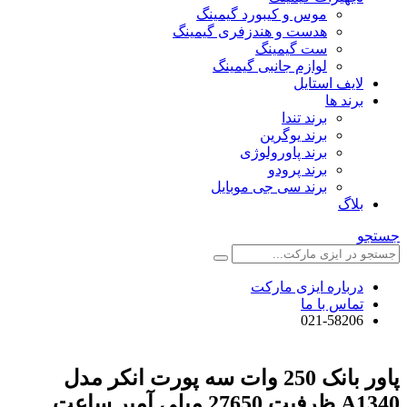
موس و کیبورد گیمینگ
هدست و هندزفری گیمینگ
ست گیمینگ
لوازم جانبی گیمینگ
لایف استایل
برند ها
برند تندا
برند یوگرین
برند پاورولوژی
برند پرودو
برند سی جی موبایل
بلاگ
جستجو
درباره ایزی مارکت
تماس با ما
021-58206
پاور بانک 250 وات سه پورت انکر مدل
A1340 ظرفیت 27650 میلی آمپر ساعت