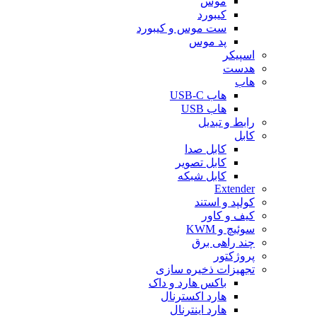
موس
کیبورد
ست موس و کیبورد
پد موس
اسپیکر
هدست
هاب
هاب USB-C
هاب USB
رابط و تبدیل
کابل
کابل صدا
کابل تصویر
کابل شبکه
Extender
کولپد و استند
کیف و کاور
سوئیچ و KWM
چند راهی برق
پروژکتور
تجهیزات ذخیره سازی
باکس هارد و داک
هارد اکسترنال
هارد اینترنال