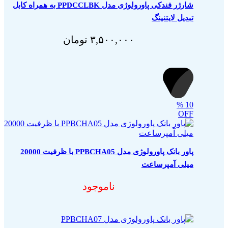
شارژر فندکی پاورولوژی مدل PPDCCLBK به همراه کابل
تبدیل لایتنینگ
۳,۵۰۰,۰۰۰
تومان
%
10
OFF
پاور بانک پاورولوژی مدل PPBCHA05 با ظرفیت 20000
میلی آمپرساعت
ناموجود