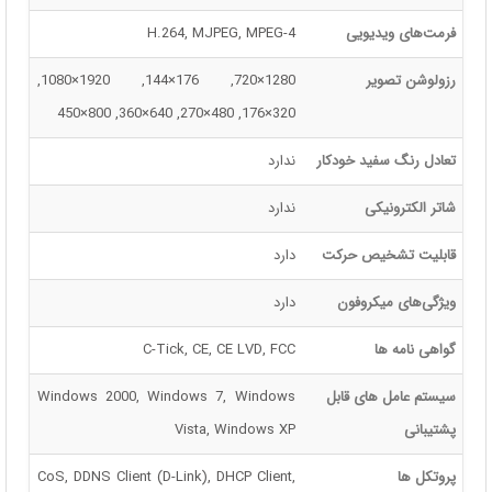
فرمت‌های ویدیویی
H.264, MJPEG, MPEG-4
رزولوشن تصویر
1280×720, 176×144, 1920×1080,
320×176, 480×270, 640×360, 800×450
تعادل رنگ سفید خودکار
ندارد
شاتر الکترونیکی
ندارد
قابلیت تشخیص حرکت
دارد
ویژگی‌های میکروفون
دارد
گواهی نامه ها
C-Tick, CE, CE LVD, FCC
سیستم عامل های قابل
Windows 2000, Windows 7, Windows
پشتیبانی
Vista, Windows XP
پروتکل ها
CoS, DDNS Client (D-Link), DHCP Client,