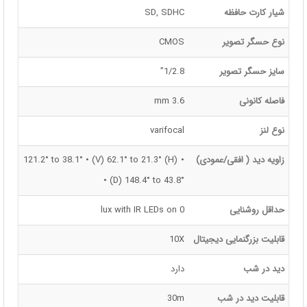
شیار کارت حافظه
SD, SDHC
نوع حسگر تصویر
CMOS
سایز حسگر تصویر
1/2.8”
فاصله کانونی
3.6 mm
نوع لنز
varifocal
زاویه دید ( افقی/عمودی)
• (H) 121.2° to 38.1° • (V) 62.1° to 21.3°
• (D) 148.4° to 43.8°
حداقل روشنایی
0 lux with IR LEDs on
قابلیت بزرگنمایی دیجیتال
10X
دید در شب
دارد
قابلیت دید در شب
30m