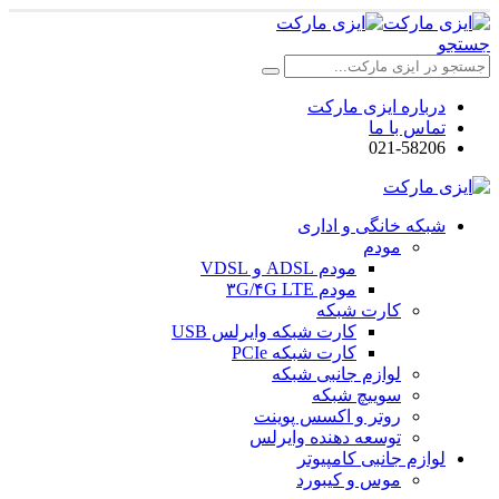
جستجو
درباره ایزی مارکت
تماس با ما
021-58206
شبکه خانگی و اداری
مودم
مودم ADSL و VDSL
مودم ۳G/۴G LTE
کارت شبکه
کارت شبکه وایرلس USB
کارت شبکه PCIe
لوازم جانبی شبکه
سوییچ شبکه
روتر و اکسس پوینت
توسعه دهنده وایرلس
لوازم جانبی کامپیوتر
موس و کیبورد