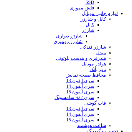
SSD
فلش مموری
لوازم جانبی موبایل
کابل و شارژر
کابل
شارژر
شارژر دیواری
شارژر رومیزی
شارژر فندکی
مبدل
هندزفری و هدست بلوتوثی
هولدر موبایل
پاور بانک
محافظ صفحه نمایش
سری آیفون 13
سری آیفون 14
سری آیفون 15
سری S22 سامسونگ
قاب گوشی
سری آیفون 13
سری آیفون 14
سری آیفون 15
ساعت هوشمند
تجهیزات گیمینگ