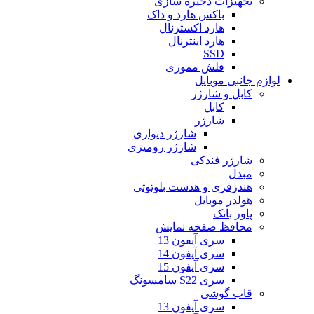
تجهیزات ذخیره سازی
باکس هارد و داک
هارد اکسترنال
هارد اینترنال
SSD
فلش مموری
لوازم جانبی موبایل
کابل و شارژر
کابل
شارژر
شارژر دیواری
شارژر رومیزی
شارژر فندکی
مبدل
هندزفری و هدست بلوتوثی
هولدر موبایل
پاور بانک
محافظ صفحه نمایش
سری آیفون 13
سری آیفون 14
سری آیفون 15
سری S22 سامسونگ
قاب گوشی
سری آیفون 13