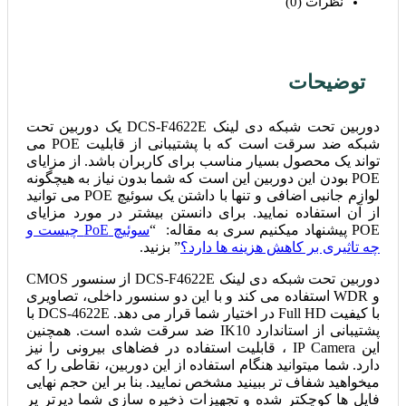
نظرات (0)
توضیحات
دوربین تحت شبکه دی لینک DCS-F4622E یک دوربین تحت
شبکه ضد سرقت است که با پشتیبانی از قابلیت POE می
تواند یک محصول بسیار مناسب برای کاربران باشد. از مزایای
POE بودن این دوربین این است که شما بدون نیاز به هیچگونه
لوازم جانبی اضافی و تنها با داشتن یک سوئیچ POE می توانید
از آن استفاده نمایید. برای دانستن بیشتر در مورد مزایای
POE پیشنهاد میکنیم سری به مقاله: “
سوئیچ PoE چیست و
چه تاثیری بر کاهش هزینه ها دارد؟
” بزنید.
دوربین تحت شبکه دی لینک DCS-F4622E از سنسور CMOS
و WDR استفاده می کند و با این دو سنسور داخلی، تصاویری
با کیفیت Full HD در اختیار شما قرار می دهد. DCS-4622E با
پشتیبانی از استاندارد IK10 ضد سرقت شده است. همچنین
این IP Camera ، قابلیت استفاده در فضاهای بیرونی را نیز
دارد. شما میتوانید هنگام استفاده از این دوربین، نقاطی را که
میخواهید شفاف تر ببینید مشخص نمایید. بنا بر این حجم نهایی
فایل ها کوچکتر شده و تجهیزات ذخیره سازی شما دیرتر پر