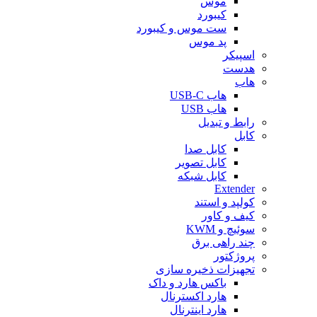
موس
کیبورد
ست موس و کیبورد
پد موس
اسپیکر
هدست
هاب
هاب USB-C
هاب USB
رابط و تبدیل
کابل
کابل صدا
کابل تصویر
کابل شبکه
Extender
کولپد و استند
کیف و کاور
سوئیچ و KWM
چند راهی برق
پروژکتور
تجهیزات ذخیره سازی
باکس هارد و داک
هارد اکسترنال
هارد اینترنال