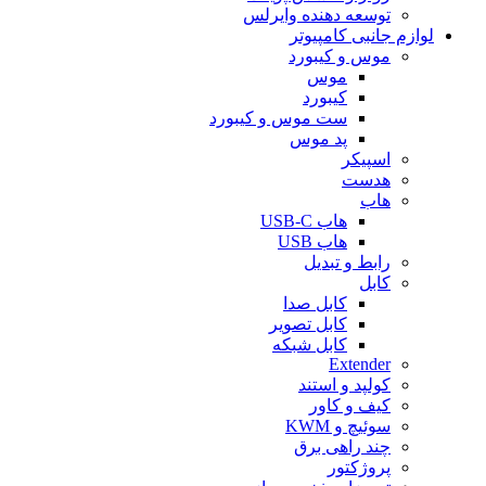
توسعه دهنده وایرلس
لوازم جانبی کامپیوتر
موس و کیبورد
موس
کیبورد
ست موس و کیبورد
پد موس
اسپیکر
هدست
هاب
هاب USB-C
هاب USB
رابط و تبدیل
کابل
کابل صدا
کابل تصویر
کابل شبکه
Extender
کولپد و استند
کیف و کاور
سوئیچ و KWM
چند راهی برق
پروژکتور