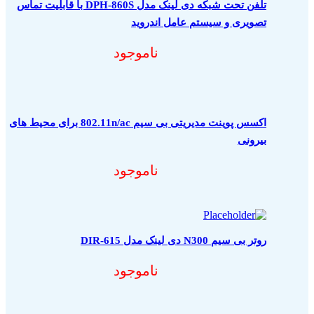
تلفن تحت شبکه دی لینک مدل DPH-860S با قابلیت تماس
تصویری و سیستم عامل اندروید
ناموجود
اکسس پوینت مدیریتی بی سیم 802.11n/ac برای محیط های
بیرونی
ناموجود
روتر بی سیم N300 دی لینک مدل DIR-615
ناموجود