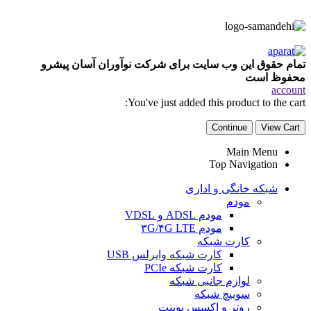
تمام حقوق این وب سایت برای شرکت نوآوران آسان پیشرو
محفوظ است
account
You've just added this product to the cart:
Continue
View Cart
Main Menu
Top Navigation
شبکه خانگی و اداری
مودم
مودم ADSL و VDSL
مودم ۳G/۴G LTE
کارت شبکه
کارت شبکه وایرلس USB
کارت شبکه PCIe
لوازم جانبی شبکه
سوییچ شبکه
روتر و اکسس پوینت