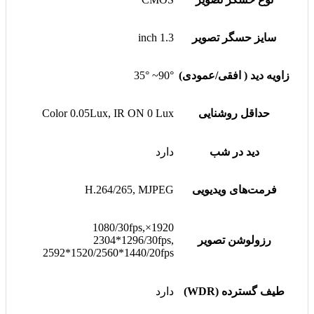
سایز حسگر تصویر
1.3 inch
زاویه دید ( افقی/عمودی)
90°~ 35°
حداقل روشنایی
Color 0.05Lux, IR ON 0 Lux
دید در شب
دارد
فرمت‌های ویدیویی
H.264/265, MJPEG
1920×1080/30fps,
رزولوشن تصویر
2304*1296/30fps,
2592*1520/2560*1440/20fps
طیف گسترده (WDR)
دارد