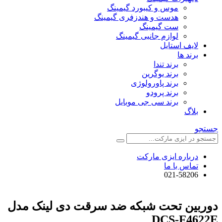
موس و کیبورد گیمینگ
هدست و هندزفری گیمینگ
ست گیمینگ
لوازم جانبی گیمینگ
لایف استایل
برند ها
برند تندا
برند یوگرین
برند پاورولوژی
برند پرودو
برند سی جی موبایل
بلاگ
جستجو
درباره ایزی مارکت
تماس با ما
021-58206
دوربین تحت شبکه ضد سرقت دی لینک مدل
DCS-F4622E