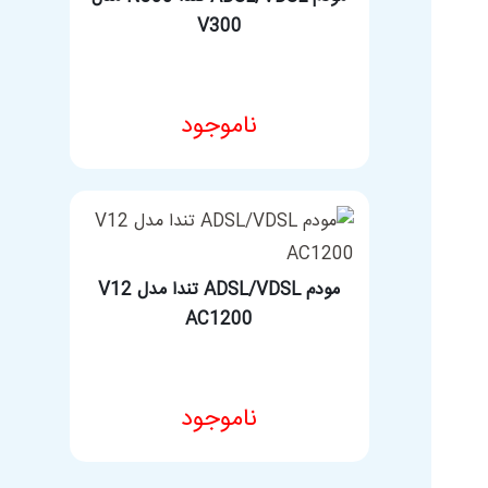
V300
ناموجود
مشخصات فنی محصول
مودم ADSL/VDSL تندا مدل V12
AC1200
ناموجود