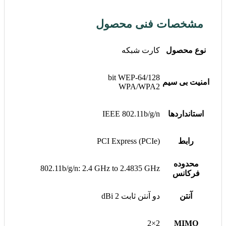
مشخصات فنی محصول
نوع محصول
کارت شبکه
64/128-bit WEP
امنیت بی سیم
WPA/WPA2
استانداردها
IEEE 802.11b/g/n
رابط
PCI Express (PCIe)
محدوده
802.11b/g/n: 2.4 GHz to 2.4835 GHz
فرکانس
آنتن
دو آنتن ثابت 2 dBi
2×2
MIMO