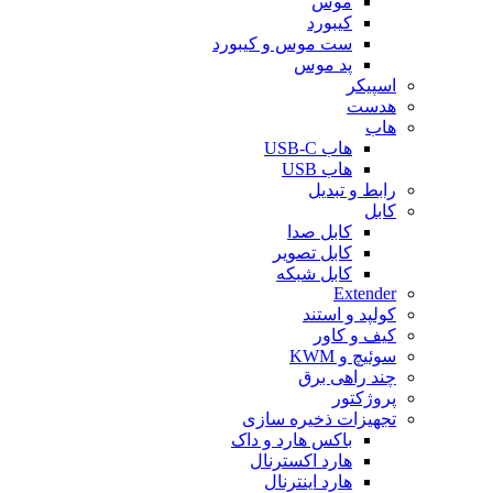
موس
کیبورد
ست موس و کیبورد
پد موس
اسپیکر
هدست
هاب
هاب USB-C
هاب USB
رابط و تبدیل
کابل
کابل صدا
کابل تصویر
کابل شبکه
Extender
کولپد و استند
کیف و کاور
سوئیچ و KWM
چند راهی برق
پروژکتور
تجهیزات ذخیره سازی
باکس هارد و داک
هارد اکسترنال
هارد اینترنال