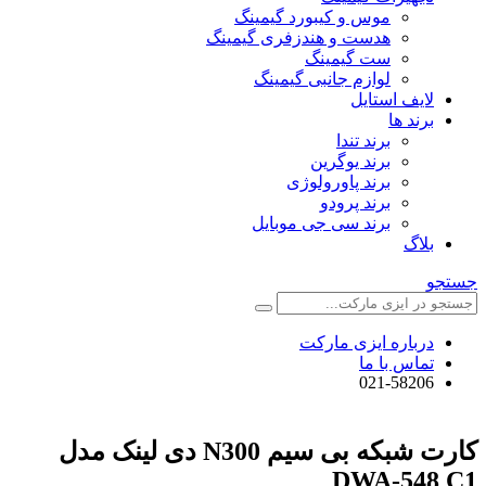
موس و کیبورد گیمینگ
هدست و هندزفری گیمینگ
ست گیمینگ
لوازم جانبی گیمینگ
لایف استایل
برند ها
برند تندا
برند یوگرین
برند پاورولوژی
برند پرودو
برند سی جی موبایل
بلاگ
جستجو
درباره ایزی مارکت
تماس با ما
021-58206
کارت شبکه بی سیم N300 دی لینک مدل
DWA-548 C1