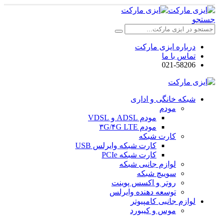
جستجو
درباره ایزی مارکت
تماس با ما
021-58206
شبکه خانگی و اداری
مودم
مودم ADSL و VDSL
مودم ۳G/۴G LTE
کارت شبکه
کارت شبکه وایرلس USB
کارت شبکه PCIe
لوازم جانبی شبکه
سوییچ شبکه
روتر و اکسس پوینت
توسعه دهنده وایرلس
لوازم جانبی کامپیوتر
موس و کیبورد