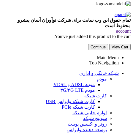
تمام حقوق این وب سایت برای شرکت نوآوران آسان پیشرو
محفوظ است
account
You've just added this product to the cart:
Continue
View Cart
Main Menu
Top Navigation
شبکه خانگی و اداری
مودم
مودم ADSL و VDSL
مودم ۳G/۴G LTE
کارت شبکه
کارت شبکه وایرلس USB
کارت شبکه PCIe
لوازم جانبی شبکه
سوییچ شبکه
روتر و اکسس پوینت
توسعه دهنده وایرلس