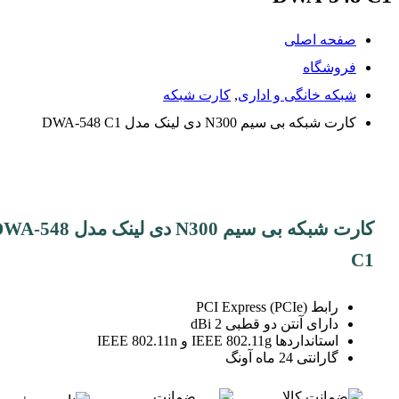
صفحه اصلی
فروشگاه
شبکه خانگی و اداری
,
کارت شبکه
کارت شبکه بی سیم N300 دی لینک مدل DWA-548 C1
کارت شبکه بی سیم N300 دی لینک مدل 48
C1
رابط PCI Express (PCIe)
دارای آنتن دو قطبی 2 dBi
استانداردها IEEE 802.11g و IEEE 802.11n
گارانتی 24 ماه آونگ