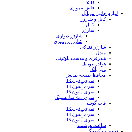
SSD
فلش مموری
لوازم جانبی موبایل
کابل و شارژر
کابل
شارژر
شارژر دیواری
شارژر رومیزی
شارژر فندکی
مبدل
هندزفری و هدست بلوتوثی
هولدر موبایل
پاور بانک
محافظ صفحه نمایش
سری آیفون 13
سری آیفون 14
سری آیفون 15
سری S22 سامسونگ
قاب گوشی
سری آیفون 13
سری آیفون 14
سری آیفون 15
ساعت هوشمند
تجهیزات گیمینگ