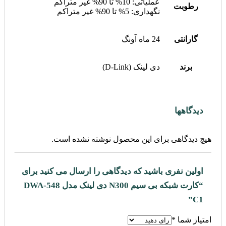
عملیاتی: 10% تا 90% غیر متراکم
رطوبت
نگهداری: 5% تا 90% غیر متراکم
گارانتی
24 ماه آونگ
برند
دی لینک (D-Link)
دیدگاهها
هیچ دیدگاهی برای این محصول نوشته نشده است.
اولین نفری باشید که دیدگاهی را ارسال می کنید برای
“کارت شبکه بی سیم N300 دی لینک مدل DWA-548
C1”
امتیاز شما
*