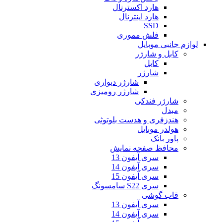
هارد اکسترنال
هارد اینترنال
SSD
فلش مموری
لوازم جانبی موبایل
کابل و شارژر
کابل
شارژر
شارژر دیواری
شارژر رومیزی
شارژر فندکی
مبدل
هندزفری و هدست بلوتوثی
هولدر موبایل
پاور بانک
محافظ صفحه نمایش
سری آیفون 13
سری آیفون 14
سری آیفون 15
سری S22 سامسونگ
قاب گوشی
سری آیفون 13
سری آیفون 14