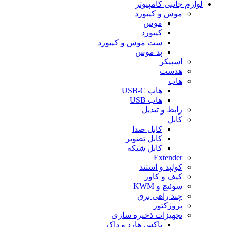
لوازم جانبی کامپیوتر
موس و کیبورد
موس
کیبورد
ست موس و کیبورد
پد موس
اسپیکر
هدست
هاب
هاب USB-C
هاب USB
رابط و تبدیل
کابل
کابل صدا
کابل تصویر
کابل شبکه
Extender
کولپد و استند
کیف و کاور
سوئیچ و KWM
چند راهی برق
پروژکتور
تجهیزات ذخیره سازی
باکس هارد و داک