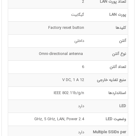
تعداد پورت LAN
2
پورت LAN
گیگابیت
کلیدها
Factory reset button
آنتن
داخلی
نوع آنتن
 Omni-directional antenna
تعداد آنتن
6
منبع تغذیه خارجی
12 V DC, 1 A
استانداردها
IEEE 802.11b/g/n
LED
دارد
وضعیت LED
2.4 GHz, 5 GHz, LAN, Power
Multiple SSIDs per
دارد