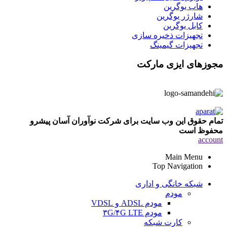
هاب یوگرین
شارژر یوگرین
کابل یوگرین
تجهیزات ذخیره سازی
تجهیزات گیمینگ
مجوزهای ایزی مارکت
تمام حقوق این وب سایت برای شرکت نوآوران آسان پیشرو
محفوظ است
account
Main Menu
Top Navigation
شبکه خانگی و اداری
مودم
مودم ADSL و VDSL
مودم ۳G/۴G LTE
کارت شبکه