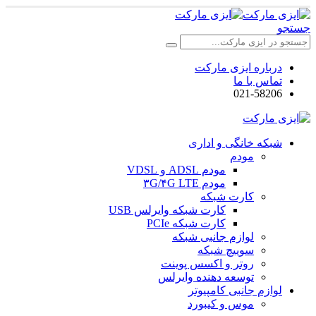
جستجو
درباره ایزی مارکت
تماس با ما
021-58206
شبکه خانگی و اداری
مودم
مودم ADSL و VDSL
مودم ۳G/۴G LTE
کارت شبکه
کارت شبکه وایرلس USB
کارت شبکه PCIe
لوازم جانبی شبکه
سوییچ شبکه
روتر و اکسس پوینت
توسعه دهنده وایرلس
لوازم جانبی کامپیوتر
موس و کیبورد