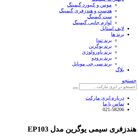
موس و کیبورد گیمینگ
هدست و هندزفری گیمینگ
ست گیمینگ
لوازم جانبی گیمینگ
لایف استایل
برند ها
برند تندا
برند یوگرین
برند پاورولوژی
برند پرودو
برند سی جی موبایل
بلاگ
جستجو
درباره ایزی مارکت
تماس با ما
021-58206
هندزفری سیمی یوگرین مدل EP103