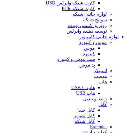
کارت شبکه وایرلس USB
کارت شبکه PCIe
لوازم جانبی شبکه
سوییچ شبکه
روتر و اکسس پوینت
توسعه دهنده وایرلس
لوازم جانبی کامپیوتر
موس و کیبورد
موس
کیبورد
ست موس و کیبورد
پد موس
اسپیکر
هدست
هاب
هاب USB-C
هاب USB
رابط و تبدیل
کابل
کابل صدا
کابل تصویر
کابل شبکه
Extender
کولپد و استند