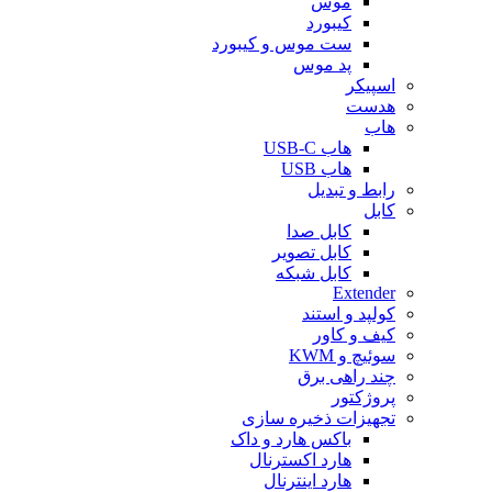
موس
کیبورد
ست موس و کیبورد
پد موس
اسپیکر
هدست
هاب
هاب USB-C
هاب USB
رابط و تبدیل
کابل
کابل صدا
کابل تصویر
کابل شبکه
Extender
کولپد و استند
کیف و کاور
سوئیچ و KWM
چند راهی برق
پروژکتور
تجهیزات ذخیره سازی
باکس هارد و داک
هارد اکسترنال
هارد اینترنال