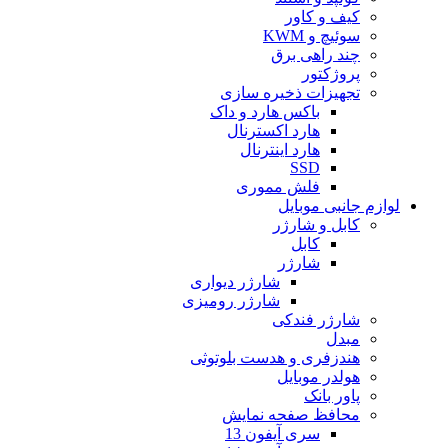
کیف و کاور
سوئیچ و KWM
چند راهی برق
پروژکتور
تجهیزات ذخیره سازی
باکس هارد و داک
هارد اکسترنال
هارد اینترنال
SSD
فلش مموری
لوازم جانبی موبایل
کابل و شارژر
کابل
شارژر
شارژر دیواری
شارژر رومیزی
شارژر فندکی
مبدل
هندزفری و هدست بلوتوثی
هولدر موبایل
پاور بانک
محافظ صفحه نمایش
سری آیفون 13