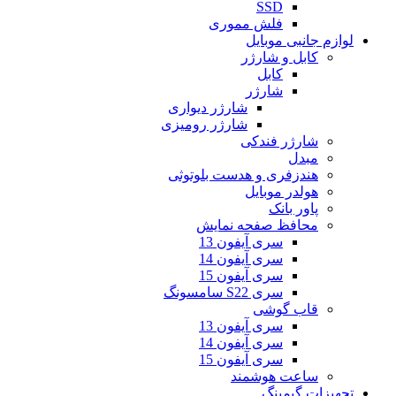
SSD
فلش مموری
لوازم جانبی موبایل
کابل و شارژر
کابل
شارژر
شارژر دیواری
شارژر رومیزی
شارژر فندکی
مبدل
هندزفری و هدست بلوتوثی
هولدر موبایل
پاور بانک
محافظ صفحه نمایش
سری آیفون 13
سری آیفون 14
سری آیفون 15
سری S22 سامسونگ
قاب گوشی
سری آیفون 13
سری آیفون 14
سری آیفون 15
ساعت هوشمند
تجهیزات گیمینگ