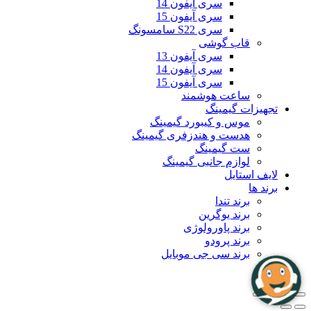
سری آیفون 14
سری آیفون 15
سری S22 سامسونگ
قاب گوشی
سری آیفون 13
سری آیفون 14
سری آیفون 15
ساعت هوشمند
تجهیزات گیمینگ
موس و کیبورد گیمینگ
هدست و هندزفری گیمینگ
ست گیمینگ
لوازم جانبی گیمینگ
لایف استایل
برند ها
برند تندا
برند یوگرین
برند پاورولوژی
برند پرودو
برند سی جی موبایل
بلاگ