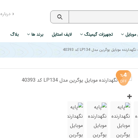
درباره
 موبایل
تجهیزات گیمینگ
لایف استایل
برند ها
بلاگ
نگهدارنده موبایل یوگرین مدل LP134 کد 40393
4
%
OFF