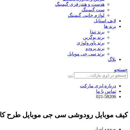
هدست و هندزفری گیمینگ
ست گیمینگ
لوازم جانبی گیمینگ
لایف استایل
برند ها
برند تندا
برند یوگرین
برند پاورولوژی
برند پرودو
برند سی جی موبایل
بلاگ
جستجو
درباره ایزی مارکت
تماس با ما
021-58206
کیف موبایل رودوشی سی جی موبایل طرح کار
صفحه اصلی