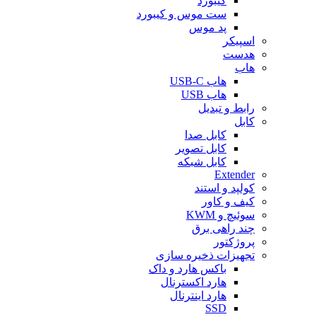
کیبورد
ست موس و کیبورد
پد موس
اسپیکر
هدست
هاب
هاب USB-C
هاب USB
رابط و تبدیل
کابل
کابل صدا
کابل تصویر
کابل شبکه
Extender
کولپد و استند
کیف و کاور
سوئیچ و KWM
چند راهی برق
پروژکتور
تجهیزات ذخیره سازی
باکس هارد و داک
هارد اکسترنال
هارد اینترنال
SSD