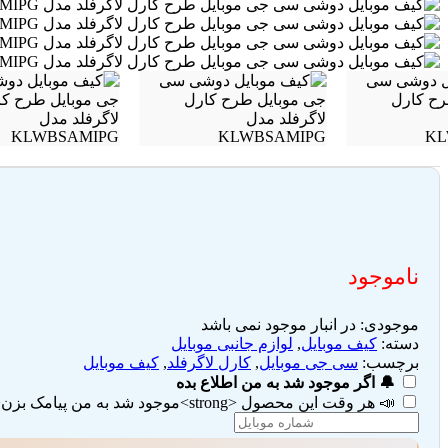
ناموجود
موجودی:
در انبار موجود نمی باشد
دسته:
کیف موبایل
,
لوازم جانبی موبایل
برچسب:
سی جی موبایل
,
کارل لاگرفلد
,
کیف موبایل
🔔 اگر موجود شد به من اطلاع بده
📣 هر وقت این محصول <strong>موجود شد به من پیامک بزن</strong> (تیک هر دو گزینه را بزنید)