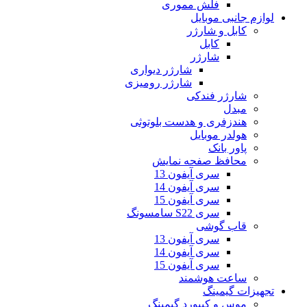
فلش مموری
لوازم جانبی موبایل
کابل و شارژر
کابل
شارژر
شارژر دیواری
شارژر رومیزی
شارژر فندکی
مبدل
هندزفری و هدست بلوتوثی
هولدر موبایل
پاور بانک
محافظ صفحه نمایش
سری آیفون 13
سری آیفون 14
سری آیفون 15
سری S22 سامسونگ
قاب گوشی
سری آیفون 13
سری آیفون 14
سری آیفون 15
ساعت هوشمند
تجهیزات گیمینگ
موس و کیبورد گیمینگ