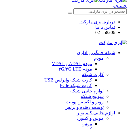
جستجو
درباره ایزی مارکت
تماس با ما
021-58206
شبکه خانگی و اداری
مودم
مودم ADSL و VDSL
مودم ۳G/۴G LTE
کارت شبکه
کارت شبکه وایرلس USB
کارت شبکه PCIe
لوازم جانبی شبکه
سوییچ شبکه
روتر و اکسس پوینت
توسعه دهنده وایرلس
لوازم جانبی کامپیوتر
موس و کیبورد
موس