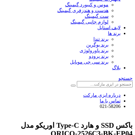
موس و کیبورد گیمینگ
هدست و هندزفری گیمینگ
ست گیمینگ
لوازم جانبی گیمینگ
لایف استایل
برند ها
برند تندا
برند یوگرین
برند پاورولوژی
برند پرودو
برند سی جی موبایل
بلاگ
جستجو
درباره ایزی مارکت
تماس با ما
021-58206
باکس SSD و هارد Type-C اوریکو مدل
ORICO-2526C3-BK-EP04