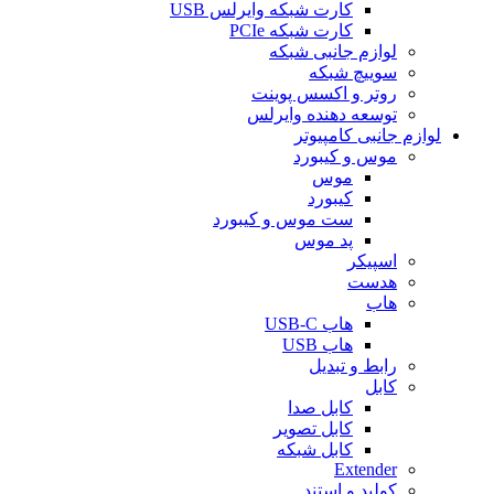
کارت شبکه وایرلس USB
کارت شبکه PCIe
لوازم جانبی شبکه
سوییچ شبکه
روتر و اکسس پوینت
توسعه دهنده وایرلس
لوازم جانبی کامپیوتر
موس و کیبورد
موس
کیبورد
ست موس و کیبورد
پد موس
اسپیکر
هدست
هاب
هاب USB-C
هاب USB
رابط و تبدیل
کابل
کابل صدا
کابل تصویر
کابل شبکه
Extender
کولپد و استند