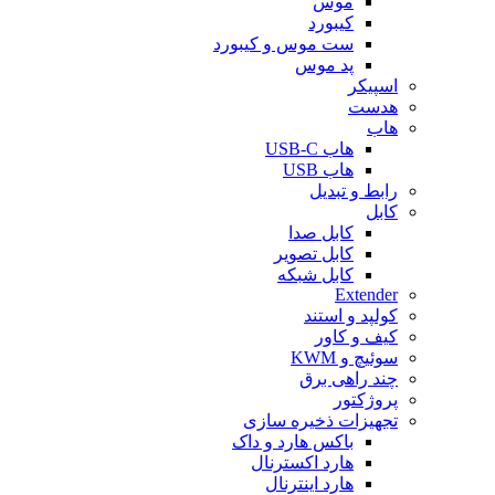
موس
کیبورد
ست موس و کیبورد
پد موس
اسپیکر
هدست
هاب
هاب USB-C
هاب USB
رابط و تبدیل
کابل
کابل صدا
کابل تصویر
کابل شبکه
Extender
کولپد و استند
کیف و کاور
سوئیچ و KWM
چند راهی برق
پروژکتور
تجهیزات ذخیره سازی
باکس هارد و داک
هارد اکسترنال
هارد اینترنال