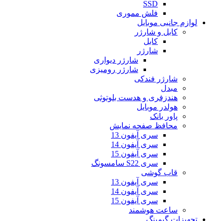
SSD
فلش مموری
لوازم جانبی موبایل
کابل و شارژر
کابل
شارژر
شارژر دیواری
شارژر رومیزی
شارژر فندکی
مبدل
هندزفری و هدست بلوتوثی
هولدر موبایل
پاور بانک
محافظ صفحه نمایش
سری آیفون 13
سری آیفون 14
سری آیفون 15
سری S22 سامسونگ
قاب گوشی
سری آیفون 13
سری آیفون 14
سری آیفون 15
ساعت هوشمند
تجهیزات گیمینگ