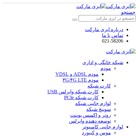
جستجو
درباره ایزی مارکت
تماس با ما
021-58206
شبکه خانگی و اداری
مودم
مودم ADSL و VDSL
مودم ۳G/۴G LTE
کارت شبکه
کارت شبکه وایرلس USB
کارت شبکه PCIe
لوازم جانبی شبکه
سوییچ شبکه
روتر و اکسس پوینت
توسعه دهنده وایرلس
لوازم جانبی کامپیوتر
موس و کیبورد