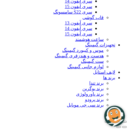
سری آیفون 14
سری آیفون 15
سری S22 سامسونگ
قاب گوشی
سری آیفون 13
سری آیفون 14
سری آیفون 15
ساعت هوشمند
تجهیزات گیمینگ
موس و کیبورد گیمینگ
هدست و هندزفری گیمینگ
ست گیمینگ
لوازم جانبی گیمینگ
لایف استایل
برند ها
برند تندا
برند یوگرین
برند پاورولوژی
برند پرودو
برند سی جی موبایل
بلاگ