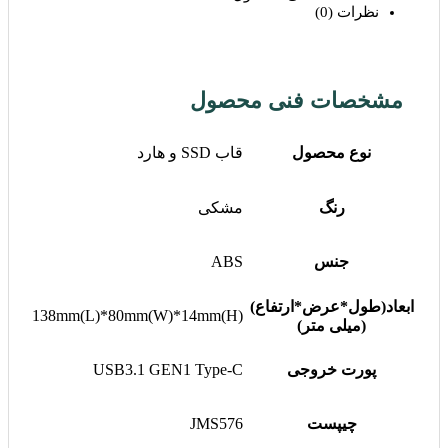
نظرات (0)
مشخصات فنی محصول
نوع محصول
قاب SSD و هارد
رنگ
مشکی
جنس
ABS
ابعاد(طول*عرض*ارتفاع)
138mm(L)*80mm(W)*14mm(H)
(میلی متر)
پورت خروجی
USB3.1 GEN1 Type-C
چیپست
JMS576