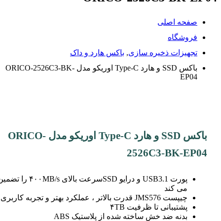
صفحه اصلی
فروشگاه
تجهیزات ذخیره سازی
,
باکس هارد و داک
باکس SSD و هارد Type-C اوریکو مدل ORICO-2526C3-BK-
EP04
باکس SSD و هارد Type-C اوریکو مدل ORICO-
2526C3-BK-EP04
پورت USB3.1 و درایو SSDسرعت بالای ۴۰۰MB/s را تض
می کند
چیپست JMS576 قدرت بالاتر ، عملکرد بهتر و تجربه کاربری
پشتیبانی تا ظرفیت ۴TB
بدنه ضد خش ساخته شده از پلاستیک ABS