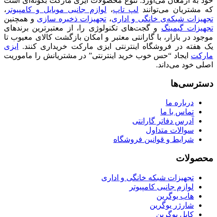
خود به ارمغان می‌آورد. تنوع محصولات ایزی مارکت بگونه‌ای است
که مشتریان می‌توانند
لپ تاپ
،
لوازم جانبی موبایل و کامپیوتر
،
تجهیزات شبکه‌ی خانگی و اداری
،
تجهیزات ذخیره سازی
و همچنین
تجهیزات گیمینگ
و گجت‌های تکنولوژی را، از معتبرترین برندهای
موجود در بازار، با گارانتی معتبر و امکان بازگشت کالای معیوب تا
یک هفته در فروشگاه اینترنتی ایزی مارکت خریداری کنند.
ایزی
مارکت
ایجاد “حس خوب خرید اینترنتی” در مشتریانش را ماموریت
اصلی خود می‌داند.
دسترسی‌ها
درباره ما
تماس با ما
آدرس دفاتر گارانتی
سوالات متداول
شرایط و قوانین فروشگاه
محصولات
تجهیزات شبکه خانگی و اداری
لوازم جانبی کامپیوتر
هاب یوگرین
شارژر یوگرین
کابل یوگرین