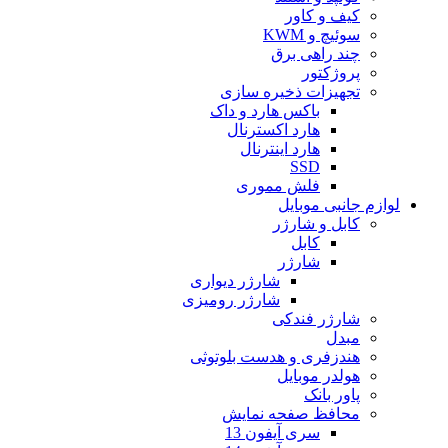
کیف و کاور
سوئیچ و KWM
چند راهی برق
پروژکتور
تجهیزات ذخیره سازی
باکس هارد و داک
هارد اکسترنال
هارد اینترنال
SSD
فلش مموری
لوازم جانبی موبایل
کابل و شارژر
کابل
شارژر
شارژر دیواری
شارژر رومیزی
شارژر فندکی
مبدل
هندزفری و هدست بلوتوثی
هولدر موبایل
پاور بانک
محافظ صفحه نمایش
سری آیفون 13