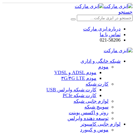
جستجو
درباره ایزی مارکت
تماس با ما
021-58206
شبکه خانگی و اداری
مودم
مودم ADSL و VDSL
مودم ۳G/۴G LTE
کارت شبکه
کارت شبکه وایرلس USB
کارت شبکه PCIe
لوازم جانبی شبکه
سوییچ شبکه
روتر و اکسس پوینت
توسعه دهنده وایرلس
لوازم جانبی کامپیوتر
موس و کیبورد