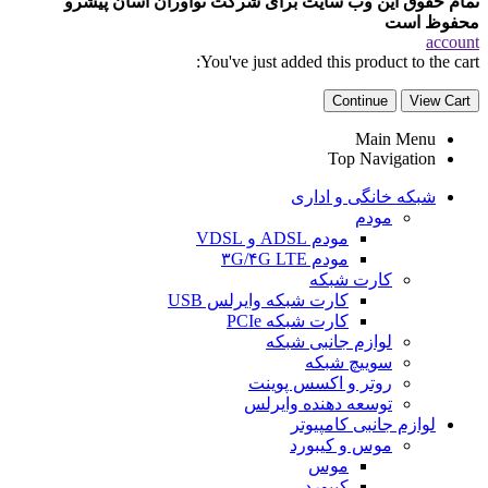
تمام حقوق این وب سایت برای شرکت نوآوران آسان پیشرو
محفوظ است
account
You've just added this product to the cart:
Continue
View Cart
Main Menu
Top Navigation
شبکه خانگی و اداری
مودم
مودم ADSL و VDSL
مودم ۳G/۴G LTE
کارت شبکه
کارت شبکه وایرلس USB
کارت شبکه PCIe
لوازم جانبی شبکه
سوییچ شبکه
روتر و اکسس پوینت
توسعه دهنده وایرلس
لوازم جانبی کامپیوتر
موس و کیبورد
موس
کیبورد