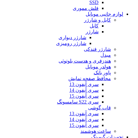
SSD
فلش مموری
لوازم جانبی موبایل
کابل و شارژر
کابل
شارژر
شارژر دیواری
شارژر رومیزی
شارژر فندکی
مبدل
هندزفری و هدست بلوتوثی
هولدر موبایل
پاور بانک
محافظ صفحه نمایش
سری آیفون 13
سری آیفون 14
سری آیفون 15
سری S22 سامسونگ
قاب گوشی
سری آیفون 13
سری آیفون 14
سری آیفون 15
ساعت هوشمند
تجهیزات گیمینگ