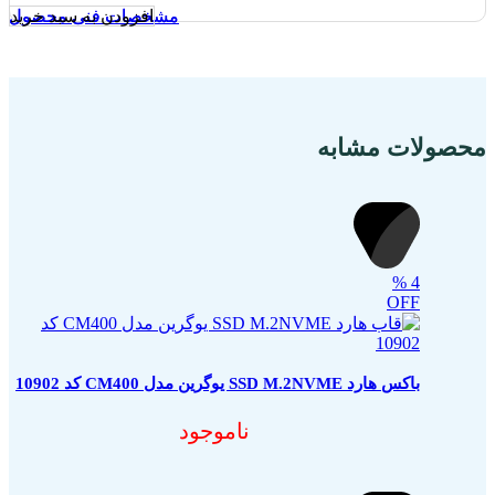
افزودن به سبد خرید
مشخصات فنی محصول
مشخصات فنی محصول
محصولات مشابه
%
4
OFF
باکس هارد SSD M.2NVME یوگرین مدل CM400 کد 10902
ناموجود