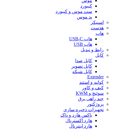
موس
کیبورد
ست موس و کیبورد
پد موس
اسپیکر
هدست
هاب
هاب USB-C
هاب USB
رابط و تبدیل
کابل
کابل صدا
کابل تصویر
کابل شبکه
Extender
کولپد و استند
کیف و کاور
سوئیچ و KWM
چند راهی برق
پروژکتور
تجهیزات ذخیره سازی
باکس هارد و داک
هارد اکسترنال
هارد اینترنال