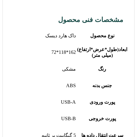
مشخصات فنی محصول
نوع محصول
داک هارد دیسک
ابعاد(طول*عرض*ارتفاع)
162*118*72
(میلی متر)
رنگ
مشکی
جنس بدنه
ABS
پورت ورودی
USB-A
پورت خروجی
USB-B
سرعت انتقال داده ها
5 گیگابیت بر ثانیه