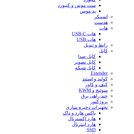
ست موس و کیبورد
پد موس
اسپیکر
هدست
هاب
هاب USB-C
هاب USB
رابط و تبدیل
کابل
کابل صدا
کابل تصویر
کابل شبکه
Extender
کولپد و استند
کیف و کاور
سوئیچ و KWM
چند راهی برق
پروژکتور
تجهیزات ذخیره سازی
باکس هارد و داک
هارد اکسترنال
هارد اینترنال
SSD