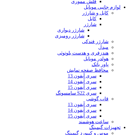
فلش مموری
لوازم جانبی موبایل
کابل و شارژر
کابل
شارژر
شارژر دیواری
شارژر رومیزی
شارژر فندکی
مبدل
هندزفری و هدست بلوتوثی
هولدر موبایل
پاور بانک
محافظ صفحه نمایش
سری آیفون 13
سری آیفون 14
سری آیفون 15
سری S22 سامسونگ
قاب گوشی
سری آیفون 13
سری آیفون 14
سری آیفون 15
ساعت هوشمند
تجهیزات گیمینگ
موس و کیبورد گیمینگ