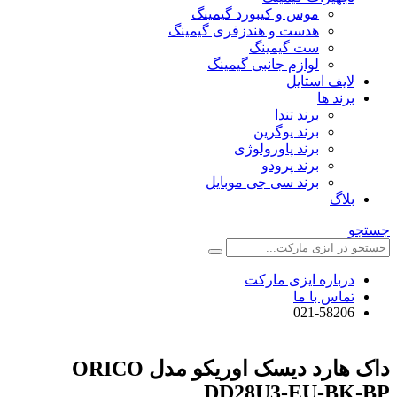
موس و کیبورد گیمینگ
هدست و هندزفری گیمینگ
ست گیمینگ
لوازم جانبی گیمینگ
لایف استایل
برند ها
برند تندا
برند یوگرین
برند پاورولوژی
برند پرودو
برند سی جی موبایل
بلاگ
جستجو
درباره ایزی مارکت
تماس با ما
021-58206
داک هارد دیسک اوریکو مدل ORICO
DD28U3-EU-BK-BP