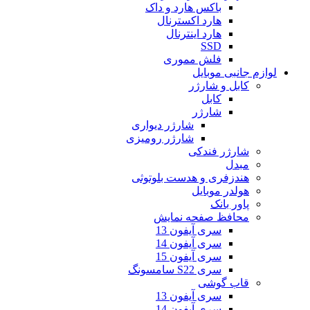
باکس هارد و داک
هارد اکسترنال
هارد اینترنال
SSD
فلش مموری
لوازم جانبی موبایل
کابل و شارژر
کابل
شارژر
شارژر دیواری
شارژر رومیزی
شارژر فندکی
مبدل
هندزفری و هدست بلوتوثی
هولدر موبایل
پاور بانک
محافظ صفحه نمایش
سری آیفون 13
سری آیفون 14
سری آیفون 15
سری S22 سامسونگ
قاب گوشی
سری آیفون 13
سری آیفون 14