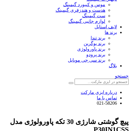
موس و کیبورد گیمینگ
هدست و هندزفری گیمینگ
ست گیمینگ
لوازم جانبی گیمینگ
لایف استایل
برند ها
برند تندا
برند یوگرین
برند پاورولوژی
برند پرودو
برند سی جی موبایل
بلاگ
جستجو
درباره ایزی مارکت
تماس با ما
021-58206
پیچ گوشتی شارژی 30 تکه پاورولوژی مدل
P30IN1CSS