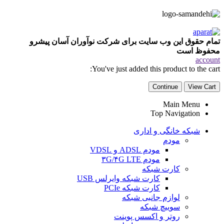
تمام حقوق این وب سایت برای شرکت نوآوران آسان پیشرو
محفوظ است
account
You've just added this product to the cart:
Continue
View Cart
Main Menu
Top Navigation
شبکه خانگی و اداری
مودم
مودم ADSL و VDSL
مودم ۳G/۴G LTE
کارت شبکه
کارت شبکه وایرلس USB
کارت شبکه PCIe
لوازم جانبی شبکه
سوییچ شبکه
روتر و اکسس پوینت