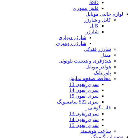
SSD
فلش مموری
لوازم جانبی موبایل
کابل و شارژر
کابل
شارژر
شارژر دیواری
شارژر رومیزی
شارژر فندکی
مبدل
هندزفری و هدست بلوتوثی
هولدر موبایل
پاور بانک
محافظ صفحه نمایش
سری آیفون 13
سری آیفون 14
سری آیفون 15
سری S22 سامسونگ
قاب گوشی
سری آیفون 13
سری آیفون 14
سری آیفون 15
ساعت هوشمند
تجهیزات گیمینگ