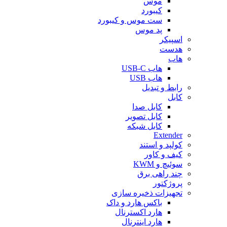
موس
کیبورد
ست موس و کیبورد
پد موس
اسپیکر
هدست
هاب
هاب USB-C
هاب USB
رابط و تبدیل
کابل
کابل صدا
کابل تصویر
کابل شبکه
Extender
کولپد و استند
کیف و کاور
سوئیچ و KWM
چند راهی برق
پروژکتور
تجهیزات ذخیره سازی
باکس هارد و داک
هارد اکسترنال
هارد اینترنال