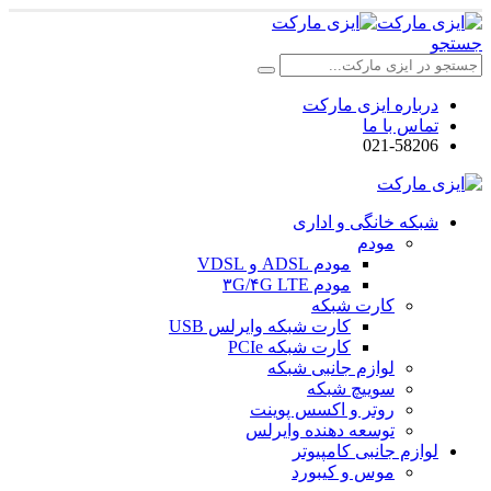
جستجو
درباره ایزی مارکت
تماس با ما
021-58206
شبکه خانگی و اداری
مودم
مودم ADSL و VDSL
مودم ۳G/۴G LTE
کارت شبکه
کارت شبکه وایرلس USB
کارت شبکه PCIe
لوازم جانبی شبکه
سوییچ شبکه
روتر و اکسس پوینت
توسعه دهنده وایرلس
لوازم جانبی کامپیوتر
موس و کیبورد