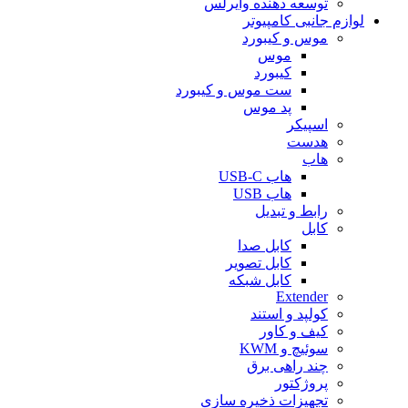
توسعه دهنده وایرلس
لوازم جانبی کامپیوتر
موس و کیبورد
موس
کیبورد
ست موس و کیبورد
پد موس
اسپیکر
هدست
هاب
هاب USB-C
هاب USB
رابط و تبدیل
کابل
کابل صدا
کابل تصویر
کابل شبکه
Extender
کولپد و استند
کیف و کاور
سوئیچ و KWM
چند راهی برق
پروژکتور
تجهیزات ذخیره سازی