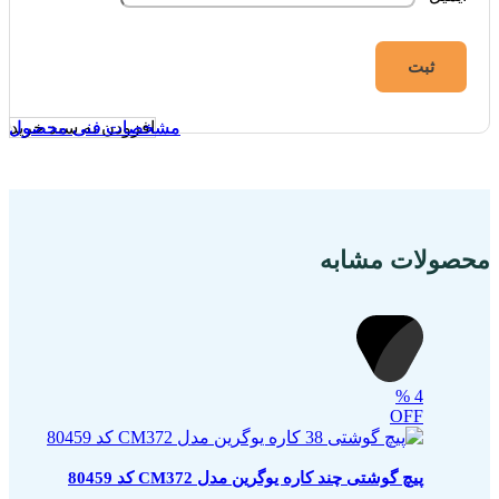
افزودن به سبد خرید
مشخصات فنی محصول
مشخصات فنی محصول
محصولات مشابه
%
4
OFF
پیچ گوشتی چند کاره یوگرین مدل CM372 کد 80459