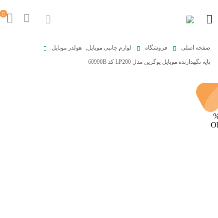
صفحه اصلی
فروشگاه
لوازم جانبی موبایل
,
هولدر موبایل
پایه نگهدارنده موبایل یوگرین مدل LP200 کد 60990B
O