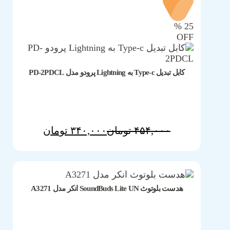
%
25
OFF
کابل تبدیل Type-c به Lightning پرودو مدل PD-2PDCL
قیمت
قیمت
۴۵۴,۰۰۰
تومان
۳۴۰,۰۰۰
تومان
مشخصات فنی محصول
فعلی:
اصلی:
۳۴۰,۰۰۰ تومان.
۴۵۴,۰۰۰ تومان
بود.
هدست بلوتوث SoundBuds Lite UN انکر مدل A3271