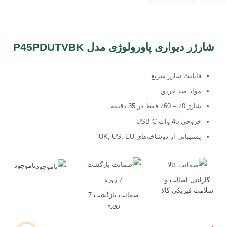
تجهیزات ذخیره سازی
تجهیزات گیمینگ
شارژر دیواری پاورولوژی مدل P45PDUTVBK
مجوزهای ایزی مارکت
قابلیت شارژ سریع
مواد ضد حریق
شارژ 0٪ – 60٪ فقط در 35 دقیقه
خروجی 45 وات USB-C
پشتیبانی از دوشاخه‌های UK, US, EU
ناموجود
گارانتی اصالت و
تمام حقوق این وب سایت برای شرکت نوآوران آسان پیشرو محفوظ است
سلامت فیزیکی کالا
ضمانت بازگشت 7
روزه