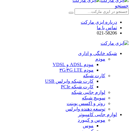
جستجو
درباره ایزی مارکت
تماس با ما
021-58206
شبکه خانگی و اداری
مودم
مودم ADSL و VDSL
مودم ۳G/۴G LTE
کارت شبکه
کارت شبکه وایرلس USB
کارت شبکه PCIe
لوازم جانبی شبکه
سوییچ شبکه
روتر و اکسس پوینت
توسعه دهنده وایرلس
لوازم جانبی کامپیوتر
موس و کیبورد
موس