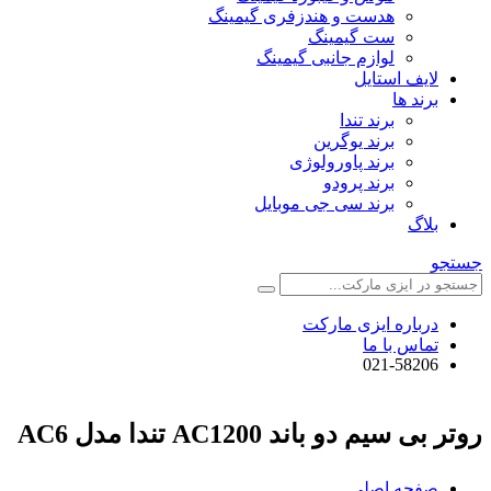
هدست و هندزفری گیمینگ
ست گیمینگ
لوازم جانبی گیمینگ
لایف استایل
برند ها
برند تندا
برند یوگرین
برند پاورولوژی
برند پرودو
برند سی جی موبایل
بلاگ
جستجو
درباره ایزی مارکت
تماس با ما
021-58206
روتر بی سیم دو باند AC1200 تندا مدل AC6
صفحه اصلی