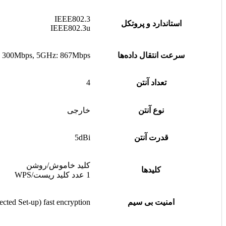
IEEE802.3
استاندارد و پروتکل
IEEE802.3u
سرعت انتقال داده‌ها
 300Mbps, 5GHz: 867Mbps
تعداد آنتن
4
نوع آنتن
خارجی
قدرت آنتن
5dBi
کلید خاموش/روشن
کلیدها
1 عدد کلید ریست/WPS
امنیت بی سیم
ed Set-up) fast encryption