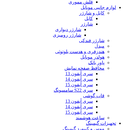
فلش مموری
لوازم جانبی موبایل
کابل و شارژر
کابل
شارژر
شارژر دیواری
شارژر رومیزی
شارژر فندکی
مبدل
هندزفری و هدست بلوتوثی
هولدر موبایل
پاور بانک
محافظ صفحه نمایش
سری آیفون 13
سری آیفون 14
سری آیفون 15
سری S22 سامسونگ
قاب گوشی
سری آیفون 13
سری آیفون 14
سری آیفون 15
ساعت هوشمند
تجهیزات گیمینگ
موس و کیبورد گیمینگ