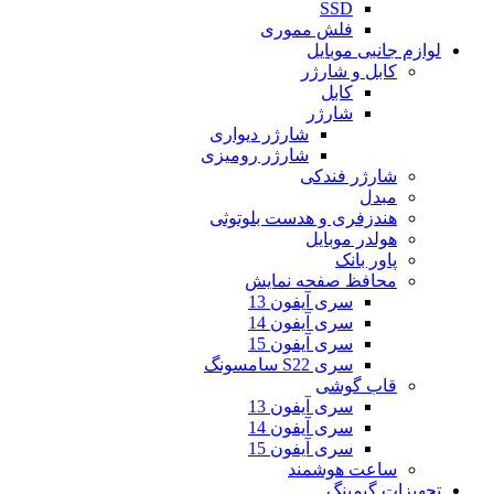
SSD
فلش مموری
لوازم جانبی موبایل
کابل و شارژر
کابل
شارژر
شارژر دیواری
شارژر رومیزی
شارژر فندکی
مبدل
هندزفری و هدست بلوتوثی
هولدر موبایل
پاور بانک
محافظ صفحه نمایش
سری آیفون 13
سری آیفون 14
سری آیفون 15
سری S22 سامسونگ
قاب گوشی
سری آیفون 13
سری آیفون 14
سری آیفون 15
ساعت هوشمند
تجهیزات گیمینگ