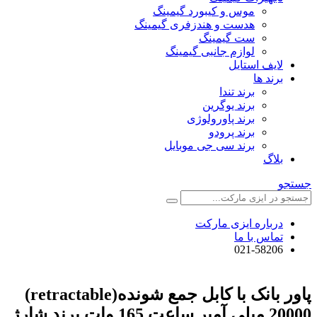
موس و کیبورد گیمینگ
هدست و هندزفری گیمینگ
ست گیمینگ
لوازم جانبی گیمینگ
لایف استایل
برند ها
برند تندا
برند یوگرین
برند پاورولوژی
برند پرودو
برند سی جی موبایل
بلاگ
جستجو
درباره ایزی مارکت
تماس با ما
021-58206
پاور بانک با کابل جمع شونده(retractable)
20000 میلی آمپر ساعت 165 وات برند شارژ