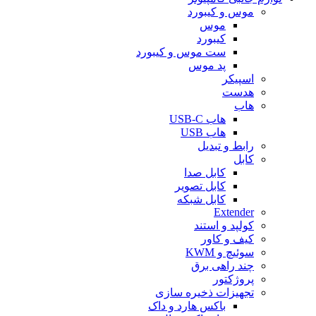
موس و کیبورد
موس
کیبورد
ست موس و کیبورد
پد موس
اسپیکر
هدست
هاب
هاب USB-C
هاب USB
رابط و تبدیل
کابل
کابل صدا
کابل تصویر
کابل شبکه
Extender
کولپد و استند
کیف و کاور
سوئیچ و KWM
چند راهی برق
پروژکتور
تجهیزات ذخیره سازی
باکس هارد و داک