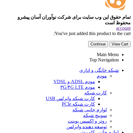
تمام حقوق این وب سایت برای شرکت نوآوران آسان پیشرو
محفوظ است
account
You've just added this product to the cart:
Continue
View Cart
Main Menu
Top Navigation
شبکه خانگی و اداری
مودم
مودم ADSL و VDSL
مودم ۳G/۴G LTE
کارت شبکه
کارت شبکه وایرلس USB
کارت شبکه PCIe
لوازم جانبی شبکه
سوییچ شبکه
روتر و اکسس پوینت
توسعه دهنده وایرلس
لوازم جانبی کامپیوتر