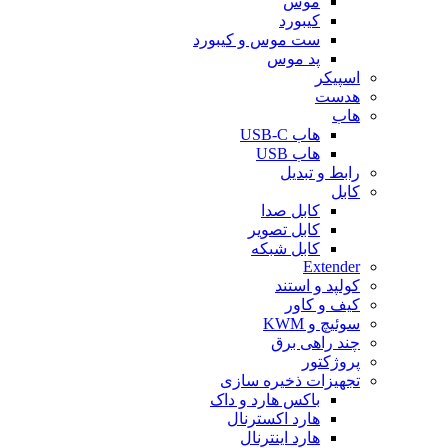
موس
کیبورد
ست موس و کیبورد
پد موس
اسپیکر
هدست
هاب
هاب USB-C
هاب USB
رابط و تبدیل
کابل
کابل صدا
کابل تصویر
کابل شبکه
Extender
کولپد و استند
کیف و کاور
سوئیچ و KWM
چند راهی برق
پروژکتور
تجهیزات ذخیره سازی
باکس هارد و داک
هارد اکسترنال
هارد اینترنال