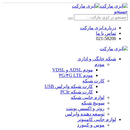
جستجو
درباره ایزی مارکت
تماس با ما
021-58206
شبکه خانگی و اداری
مودم
مودم ADSL و VDSL
مودم ۳G/۴G LTE
کارت شبکه
کارت شبکه وایرلس USB
کارت شبکه PCIe
لوازم جانبی شبکه
سوییچ شبکه
روتر و اکسس پوینت
توسعه دهنده وایرلس
لوازم جانبی کامپیوتر
موس و کیبورد