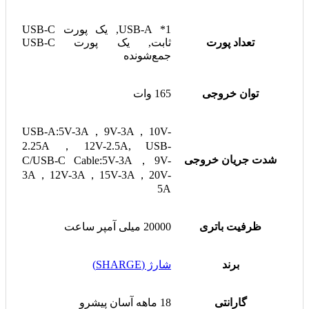
1* USB-A, یک پورت USB-C
تعداد پورت
ثابت, یک پورت USB-C
جمع‌شونده
توان خروجی
165 وات
USB-A:5V-3A，9V-3A，10V-
2.25A，12V-2.5A, USB-
شدت جریان خروجی
C/USB-C Cable:5V-3A，9V-
3A，12V-3A，15V-3A，20V-
5A
ظرفیت باتری
20000 میلی آمپر ساعت
برند
شارژ (SHARGE)
گارانتی
18 ماهه آسان پیشرو