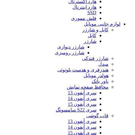
هارد اکسترنال
هارد اینترنال
SSD
فلش مموری
لوازم جانبی موبایل
کابل و شارژر
کابل
شارژر
شارژر دیواری
شارژر رومیزی
شارژر فندکی
مبدل
هندزفری و هدست بلوتوثی
هولدر موبایل
پاور بانک
محافظ صفحه نمایش
سری آیفون 13
سری آیفون 14
سری آیفون 15
سری S22 سامسونگ
قاب گوشی
سری آیفون 13
سری آیفون 14
سری آیفون 15