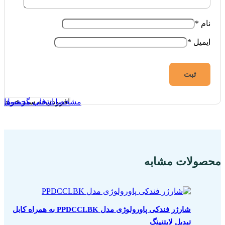
نام
*
ایمیل
*
افزودن به سبد خرید
انتخاب گزینه ها
مشخصات فنی محصول
محصولات مشابه
شارژر فندکی پاورولوژی مدل PPDCCLBK به همراه کابل
تبدیل لایتنینگ