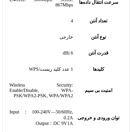
سرعت انتقال داده‌ها
867Mbps
تعداد آنتن
4
نوع آنتن
خارجی
قدرت آنتن
6 dBi
کلیدها
1 عدد کلید ریست/WPS
Wireless Security:
امنیت بی سیم
Enable/Disable, WPA-
PSK/WPA2-PSK, WPA/WPA2
Input：100-240V—50/60Hz,
توان ورودی و خروجی
0.2A
Output：DC 9V1A