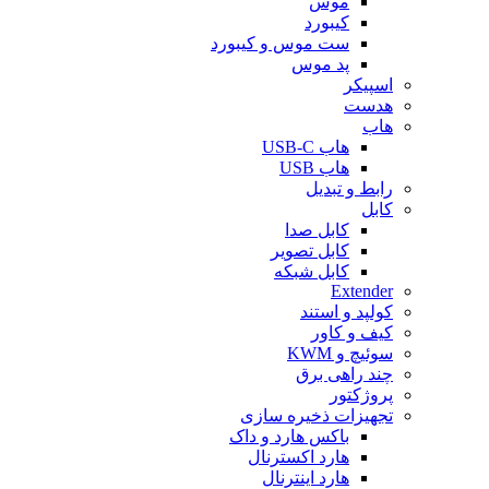
موس
کیبورد
ست موس و کیبورد
پد موس
اسپیکر
هدست
هاب
هاب USB-C
هاب USB
رابط و تبدیل
کابل
کابل صدا
کابل تصویر
کابل شبکه
Extender
کولپد و استند
کیف و کاور
سوئیچ و KWM
چند راهی برق
پروژکتور
تجهیزات ذخیره سازی
باکس هارد و داک
هارد اکسترنال
هارد اینترنال