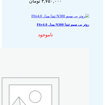
۳,۷۵۰,۰۰۰
تومان
روتر بی سیم تندا N300 مدل F6v4.0
ناموجود