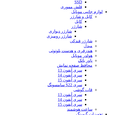
SSD
فلش مموری
لوازم جانبی موبایل
کابل و شارژر
کابل
شارژر
شارژر دیواری
شارژر رومیزی
شارژر فندکی
مبدل
هندزفری و هدست بلوتوثی
هولدر موبایل
پاور بانک
محافظ صفحه نمایش
سری آیفون 13
سری آیفون 14
سری آیفون 15
سری S22 سامسونگ
قاب گوشی
سری آیفون 13
سری آیفون 14
سری آیفون 15
ساعت هوشمند
تجهیزات گیمینگ