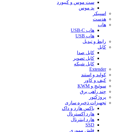
ست موس و کیبورد
پد موس
اسپیکر
هدست
هاب
هاب USB-C
هاب USB
رابط و تبدیل
کابل
کابل صدا
کابل تصویر
کابل شبکه
Extender
کولپد و استند
کیف و کاور
سوئیچ و KWM
چند راهی برق
پروژکتور
تجهیزات ذخیره سازی
باکس هارد و داک
هارد اکسترنال
هارد اینترنال
SSD
فلش مموری