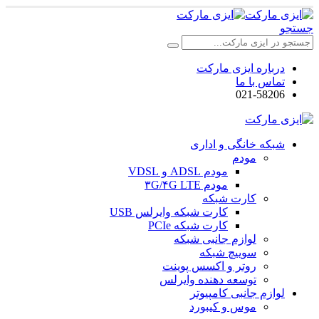
جستجو
درباره ایزی مارکت
تماس با ما
021-58206
شبکه خانگی و اداری
مودم
مودم ADSL و VDSL
مودم ۳G/۴G LTE
کارت شبکه
کارت شبکه وایرلس USB
کارت شبکه PCIe
لوازم جانبی شبکه
سوییچ شبکه
روتر و اکسس پوینت
توسعه دهنده وایرلس
لوازم جانبی کامپیوتر
موس و کیبورد