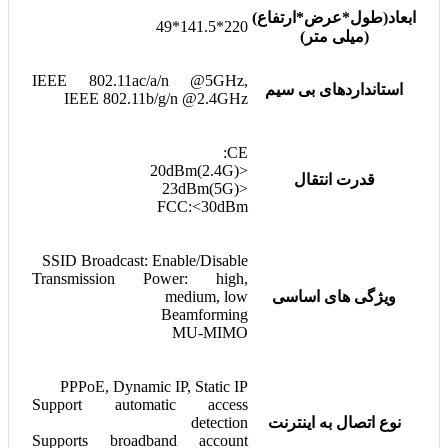
ابعاد(طول*عرض*ارتفاع)
220*141.5*49
(میلی متر)
IEEE 802.11ac/a/n @5GHz,
استانداردهای بی سیم
IEEE 802.11b/g/n @2.4GHz
CE:
<20dBm(2.4G)
قدرت انتقال
<23dBm(5G)
FCC:<30dBm
SSID Broadcast: Enable/Disable
Transmission Power: high,
ویژگی های اساسی
medium, low
Beamforming
MU-MIMO
PPPoE, Dynamic IP, Static IP
Support automatic access
نوع اتصال به اینترنت
detection
Supports broadband account