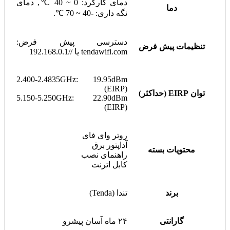
دمای کارکرد: 0 ~ 40 ℃, دمای
دما
نگه داری: -40 ~ 70 ℃.
دسترسی پیش فرض:
تنظیمات پیش فرض
tendawifi.com یا //192.168.0.1
2.400-2.4835GHz: 19.95dBm
(EIRP)
توان EIRP (حداکثر)
5.150-5.250GHz: 22.90dBm
(EIRP)
روتر وای فای
آداپتور برق
محتویات بسته
راهنمای نصب
کابل اترنت
برند
تندا (Tenda)
گارانتی
۲۴ ماه آسان پیشرو