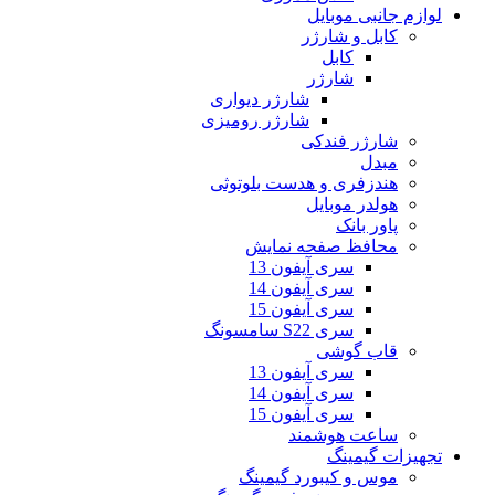
لوازم جانبی موبایل
کابل و شارژر
کابل
شارژر
شارژر دیواری
شارژر رومیزی
شارژر فندکی
مبدل
هندزفری و هدست بلوتوثی
هولدر موبایل
پاور بانک
محافظ صفحه نمایش
سری آیفون 13
سری آیفون 14
سری آیفون 15
سری S22 سامسونگ
قاب گوشی
سری آیفون 13
سری آیفون 14
سری آیفون 15
ساعت هوشمند
تجهیزات گیمینگ
موس و کیبورد گیمینگ