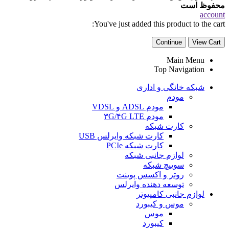
محفوظ است
account
You've just added this product to the cart:
Continue
View Cart
Main Menu
Top Navigation
شبکه خانگی و اداری
مودم
مودم ADSL و VDSL
مودم ۳G/۴G LTE
کارت شبکه
کارت شبکه وایرلس USB
کارت شبکه PCIe
لوازم جانبی شبکه
سوییچ شبکه
روتر و اکسس پوینت
توسعه دهنده وایرلس
لوازم جانبی کامپیوتر
موس و کیبورد
موس
کیبورد