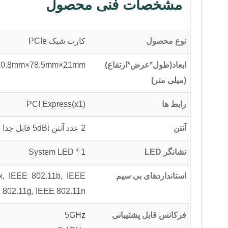
مشخصات فنی محصول
نوع محصول
کارت شبک PCIe
ابعاد(طول*عرض*ارتفاع)
20.8mm×78.5mm×21mm
(میلی متر)
رابط ها
PCI Express(x1)
آنتن
2 عدد آنتن 5dBi قابل جدا شدن
نشانگر LED
1 * System LED
استانداردهای بی سیم
ax, IEEE 802.11b, IEEE
802.11g, IEEE 802.11n
فرکانس قابل پشتیبانی
5GHz