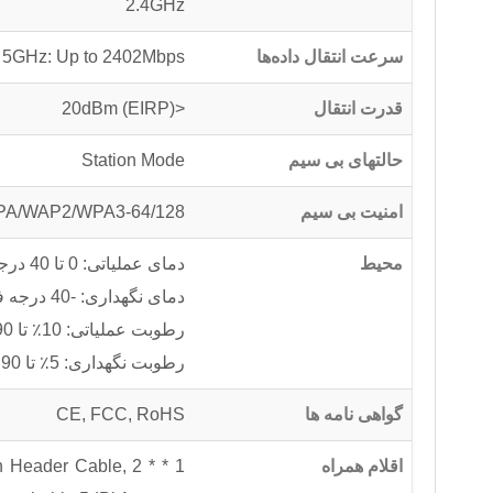
2.4GHz
سرعت انتقال داده‌ها
 5GHz: Up to 2402Mbps
قدرت انتقال
<20dBm (EIRP)
حالتهای بی سیم
Station Mode
امنیت بی سیم
64/128-bit wep, 802.1x, WPA-PSK / WPA2-PSK / WPA3-SAE, WPA/WAP2/WPA3
محیط
دمای عملیاتی: 0 تا 40 درجه سانتی گراد (32 درجه فارنهایت تا 104 درجه فارنهایت)
دمای نگهداری: -40 درجه فارنهایت ~ 158 درجه فارنهایت (-40 درجه سانتیگراد تا 70 درجه سانتیگراد)
رطوبت عملیاتی: 10٪ تا 90٪ RH غیر متراکم
رطوبت نگهداری: 5٪ تا 90٪ RH غیر متراکم
گواهی نامه ها
CE, FCC, RoHS
اقلام همراه
th Header Cable, 2 *