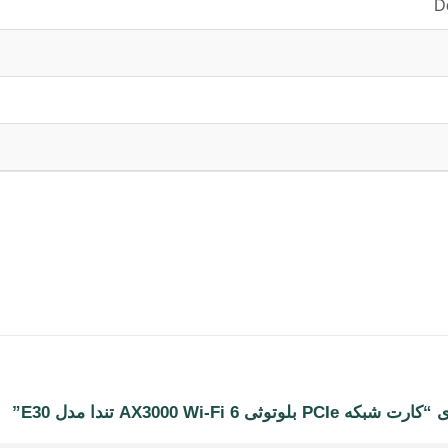
D
AX3000 Wi تندا مدل E30”