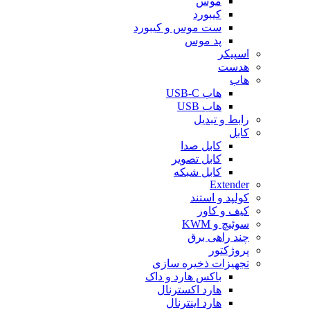
موس
کیبورد
ست موس و کیبورد
پد موس
اسپیکر
هدست
هاب
هاب USB-C
هاب USB
رابط و تبدیل
کابل
کابل صدا
کابل تصویر
کابل شبکه
Extender
کولپد و استند
کیف و کاور
سوئیچ و KWM
چند راهی برق
پروژکتور
تجهیزات ذخیره سازی
باکس هارد و داک
هارد اکسترنال
هارد اینترنال