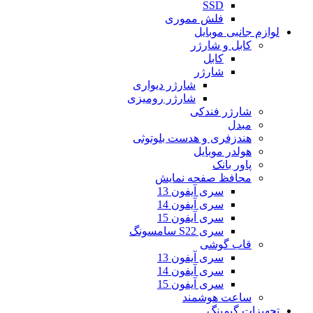
SSD
فلش مموری
لوازم جانبی موبایل
کابل و شارژر
کابل
شارژر
شارژر دیواری
شارژر رومیزی
شارژر فندکی
مبدل
هندزفری و هدست بلوتوثی
هولدر موبایل
پاور بانک
محافظ صفحه نمایش
سری آیفون 13
سری آیفون 14
سری آیفون 15
سری S22 سامسونگ
قاب گوشی
سری آیفون 13
سری آیفون 14
سری آیفون 15
ساعت هوشمند
تجهیزات گیمینگ