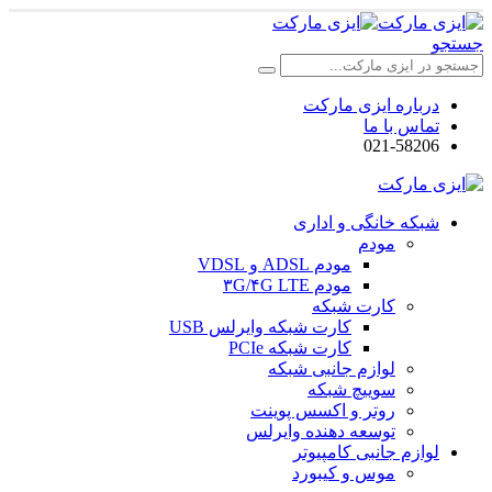
جستجو
درباره ایزی مارکت
تماس با ما
021-58206
شبکه خانگی و اداری
مودم
مودم ADSL و VDSL
مودم ۳G/۴G LTE
کارت شبکه
کارت شبکه وایرلس USB
کارت شبکه PCIe
لوازم جانبی شبکه
سوییچ شبکه
روتر و اکسس پوینت
توسعه دهنده وایرلس
لوازم جانبی کامپیوتر
موس و کیبورد