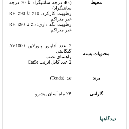
محیط
(-40 درجه سانتیگراد تا 70 درجه
سانتیگراد)
رطوبت کارکرد: 10٪ تا 90٪ RH
غیر متراکم
رطوبت نگه داری: 5٪ تا 90٪ RH
غیر متراکم
2 عدد آداپتور پاورلاین AV1000
گیگابیتی
محتویات بسته
راهنمای نصب
2 عدد کابل اترنت Cat5e
برند
تندا (Tenda)
گارانتی
۲۴ ماه آسان پیشرو
دیدگاهها