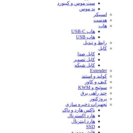
ست موس و کیبورد
پد موس
اسپیکر
هدست
هاب
هاب USB-C
هاب USB
رابط و تبدیل
کابل
کابل صدا
کابل تصویر
کابل شبکه
Extender
کولپد و استند
کیف و کاور
سوئیچ و KWM
چند راهی برق
پروژکتور
تجهیزات ذخیره سازی
باکس هارد و داک
هارد اکسترنال
هارد اینترنال
SSD
فلش مموری