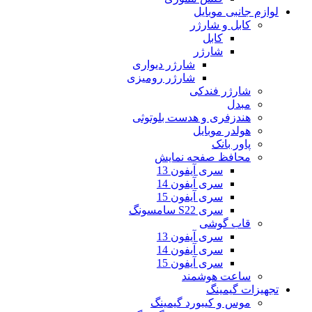
لوازم جانبی موبایل
کابل و شارژر
کابل
شارژر
شارژر دیواری
شارژر رومیزی
شارژر فندکی
مبدل
هندزفری و هدست بلوتوثی
هولدر موبایل
پاور بانک
محافظ صفحه نمایش
سری آیفون 13
سری آیفون 14
سری آیفون 15
سری S22 سامسونگ
قاب گوشی
سری آیفون 13
سری آیفون 14
سری آیفون 15
ساعت هوشمند
تجهیزات گیمینگ
موس و کیبورد گیمینگ