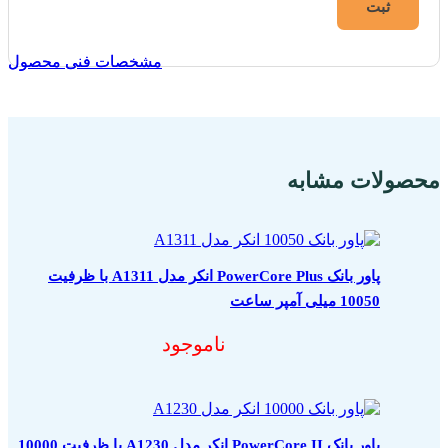
مشخصات فنی محصول
مشخصات فنی محصول
محصولات مشابه
پاور بانک PowerCore Plus انکر مدل A1311 با ظرفیت
10050 میلی آمپر ساعت
ناموجود
پاور بانک PowerCore II انکر مدل A1230 با ظرفیت 10000