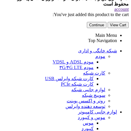
محفوظ است
account
You've just added this product to the cart:
Continue
View Cart
Main Menu
Top Navigation
شبکه خانگی و اداری
مودم
مودم ADSL و VDSL
مودم ۳G/۴G LTE
کارت شبکه
کارت شبکه وایرلس USB
کارت شبکه PCIe
لوازم جانبی شبکه
سوییچ شبکه
روتر و اکسس پوینت
توسعه دهنده وایرلس
لوازم جانبی کامپیوتر
موس و کیبورد
موس
کیبورد