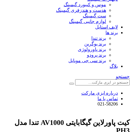
موس و کیبورد گیمینگ
هدست و هندزفری گیمینگ
ست گیمینگ
لوازم جانبی گیمینگ
لایف استایل
برند ها
برند تندا
برند یوگرین
برند پاورولوژی
برند پرودو
برند سی جی موبایل
بلاگ
جستجو
درباره ایزی مارکت
تماس با ما
021-58206
کیت پاورلاین گیگابایتی AV1000 تندا مدل
PH3