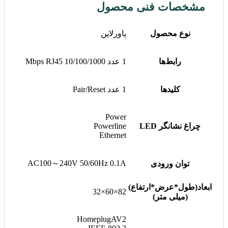
مشخصات فنی محصول
نوع محصول
پاورلاین
رابط‌ها
1 عدد 10/100/1000 Mbps RJ45
کلیدها
1 عدد Pair/Reset
Power
چراغ نشانگر LED
Powerline
Ethernet
AC100～240V 50/60Hz 0.1A
توان ورودی
ابعاد(طول*عرض*ارتفاع)
82×60×32
(میلی متر)
HomeplugAV2