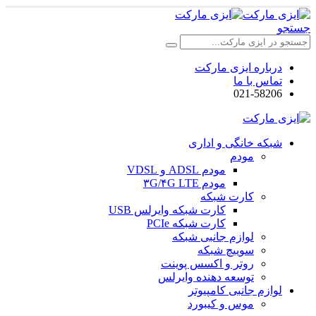
جستجو
درباره ایزی مارکت
تماس با ما
021-58206
شبکه خانگی و اداری
مودم
مودم ADSL و VDSL
مودم ۳G/۴G LTE
کارت شبکه
کارت شبکه وایرلس USB
کارت شبکه PCIe
لوازم جانبی شبکه
سوییچ شبکه
روتر و اکسس پوینت
توسعه دهنده وایرلس
لوازم جانبی کامپیوتر
موس و کیبورد