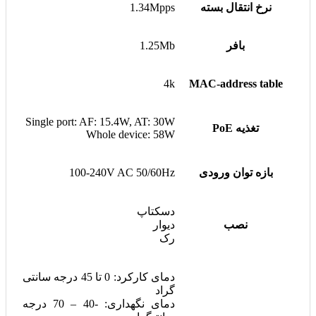
نرخ انتقال بسته
1.34Mpps
بافر
1.25Mb
4k
MAC-address table
Single port: AF: 15.4W, AT: 30W
تغذیه PoE
Whole device: 58W
بازه توان ورودی
100-240V AC 50/60Hz
دسکتاپ
نصب
دیوار
رک
دمای کارکرد: 0 تا 45 درجه سانتی
گراد
دمای نگهداری: -40 – 70 درجه