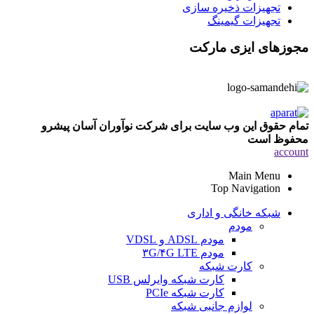
تجهیزات ذخیره سازی
تجهیزات گیمینگ
مجوزهای ایزی مارکت
تمام حقوق این وب سایت برای شرکت نوآوران آسان پیشرو
محفوظ است
account
Main Menu
Top Navigation
شبکه خانگی و اداری
مودم
مودم ADSL و VDSL
مودم ۳G/۴G LTE
کارت شبکه
کارت شبکه وایرلس USB
کارت شبکه PCIe
لوازم جانبی شبکه