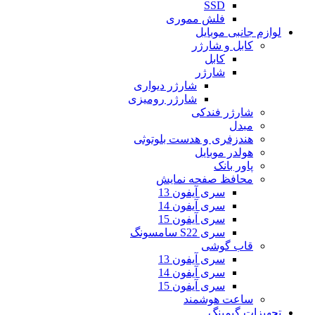
SSD
فلش مموری
لوازم جانبی موبایل
کابل و شارژر
کابل
شارژر
شارژر دیواری
شارژر رومیزی
شارژر فندکی
مبدل
هندزفری و هدست بلوتوثی
هولدر موبایل
پاور بانک
محافظ صفحه نمایش
سری آیفون 13
سری آیفون 14
سری آیفون 15
سری S22 سامسونگ
قاب گوشی
سری آیفون 13
سری آیفون 14
سری آیفون 15
ساعت هوشمند
تجهیزات گیمینگ