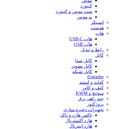
موس
کیبورد
ست موس و کیبورد
پد موس
اسپیکر
هدست
هاب
هاب USB-C
هاب USB
رابط و تبدیل
کابل
کابل صدا
کابل تصویر
کابل شبکه
Extender
کولپد و استند
کیف و کاور
سوئیچ و KWM
چند راهی برق
پروژکتور
تجهیزات ذخیره سازی
باکس هارد و داک
هارد اکسترنال
هارد اینترنال