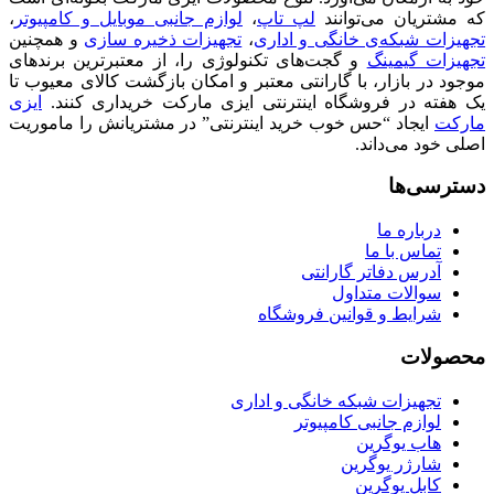
که مشتریان می‌توانند
لپ تاپ
،
لوازم جانبی موبایل و کامپیوتر
،
تجهیزات شبکه‌ی خانگی و اداری
،
تجهیزات ذخیره سازی
و همچنین
تجهیزات گیمینگ
و گجت‌های تکنولوژی را، از معتبرترین برندهای
موجود در بازار، با گارانتی معتبر و امکان بازگشت کالای معیوب تا
یک هفته در فروشگاه اینترنتی ایزی مارکت خریداری کنند.
ایزی
مارکت
ایجاد “حس خوب خرید اینترنتی” در مشتریانش را ماموریت
اصلی خود می‌داند.
دسترسی‌ها
درباره ما
تماس با ما
آدرس دفاتر گارانتی
سوالات متداول
شرایط و قوانین فروشگاه
محصولات
تجهیزات شبکه خانگی و اداری
لوازم جانبی کامپیوتر
هاب یوگرین
شارژر یوگرین
کابل یوگرین