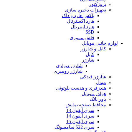
پروژکتور
تجهیزات ذخیره سازی
باکس هارد و داک
هارد اکسترنال
هارد اینترنال
SSD
فلش مموری
لوازم جانبی موبایل
کابل و شارژر
کابل
شارژر
شارژر دیواری
شارژر رومیزی
شارژر فندکی
مبدل
هندزفری و هدست بلوتوثی
هولدر موبایل
پاور بانک
محافظ صفحه نمایش
سری آیفون 13
سری آیفون 14
سری آیفون 15
سری S22 سامسونگ