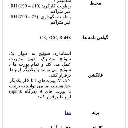
سانتیگراد
محیط
رطوبت کارکرد: (10٪ – 90٪) RH،
غیر متراکم
رطوبت نگهداری: (5٪ – 90٪) RH،
غیر متراکم
گواهی نامه ها
CE, FCC, RoHS
استاندارد: سوئیچ به عنوان یک
سوئیچ مشترک بدون مدیریت
عمل می کند و تمام پورت های
سوئیچ می توانند با یکدیگر ارتباط
فانکشن
برقرار کنند.
VLAN: پورت‌های 1 تا 8 از یکدیگر
جدا هستند، اما می توانند به ترتیب
با پورت های 9 (درگاه uplink)
ارتباط برقرار کنند.
برند
تندا