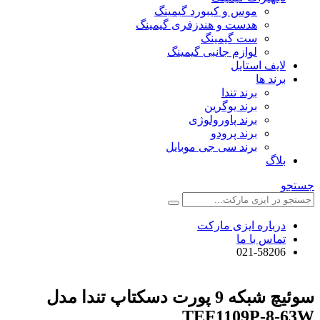
موس و کیبورد گیمینگ
هدست و هندزفری گیمینگ
ست گیمینگ
لوازم جانبی گیمینگ
لایف استایل
برند ها
برند تندا
برند یوگرین
برند پاورولوژی
برند پرودو
برند سی جی موبایل
بلاگ
جستجو
درباره ایزی مارکت
تماس با ما
021-58206
سوئیچ شبکه 9 پورت دسکتاپ تندا مدل
TEF1109P-8-63W