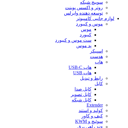
سوییچ شبکه
روتر و اکسس پوینت
توسعه دهنده وایرلس
لوازم جانبی کامپیوتر
موس و کیبورد
موس
کیبورد
ست موس و کیبورد
پد موس
اسپیکر
هدست
هاب
هاب USB-C
هاب USB
رابط و تبدیل
کابل
کابل صدا
کابل تصویر
کابل شبکه
Extender
کولپد و استند
کیف و کاور
سوئیچ و KWM
چند راهی برق