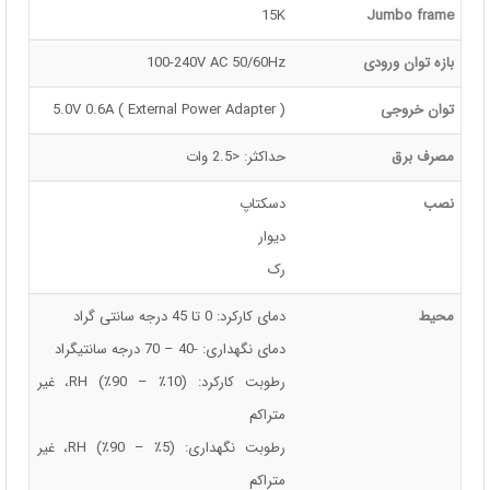
15K
Jumbo frame
بازه توان ورودی
100-240V AC 50/60Hz
توان خروجی
5.0V 0.6A ( External Power Adapter )
مصرف برق
حداکثر: <2.5 وات
نصب
دسکتاپ
دیوار
رک
محیط
دمای کارکرد: 0 تا 45 درجه سانتی گراد
دمای نگهداری: -40 – 70 درجه سانتیگراد
رطوبت کارکرد: (10٪ – 90٪) RH، غیر
متراکم
رطوبت نگهداری: (5٪ – 90٪) RH، غیر
متراکم