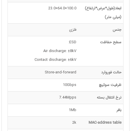
ابعاد(طول*عرض*ارتفاع)
100.0×64.0×23.0
(میلی متر)
جنس
فلزی
سطح حفاظت
ESD:
Air discharge: ±8kV
Contact discharge: ±6kV
حالت فوروارد
Store-and-forward
ظرفیت سوئیچ
10Gbps
نرخ انتقال بسته
7.44Mpps
بافر
1Mb
2k
MAC-address table