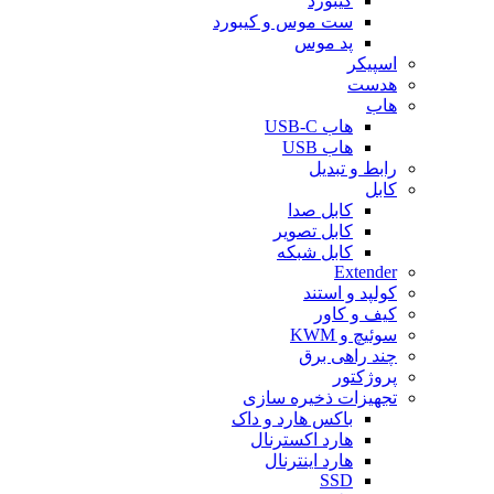
کیبورد
ست موس و کیبورد
پد موس
اسپیکر
هدست
هاب
هاب USB-C
هاب USB
رابط و تبدیل
کابل
کابل صدا
کابل تصویر
کابل شبکه
Extender
کولپد و استند
کیف و کاور
سوئیچ و KWM
چند راهی برق
پروژکتور
تجهیزات ذخیره سازی
باکس هارد و داک
هارد اکسترنال
هارد اینترنال
SSD