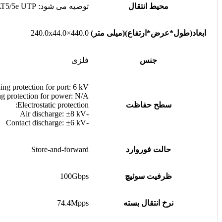
محیط انتقال
توصیه می شود: CAT5/5e UTP یا بهتر
ابعاد(طول*عرض*ارتفاع)(میلی متر)
440.0×240.0x44.0
جنس
فلزی
ing protection for port: 6 kV
ng protection for power: N/A
سطح حفاظت
Electrostatic protection:
-Air discharge: ±8 kV
-Contact discharge: ±6 kV
حالت فوروارد
Store-and-forward
ظرفیت سوئیچ
100Gbps
نرخ انتقال بسته
74.4Mpps