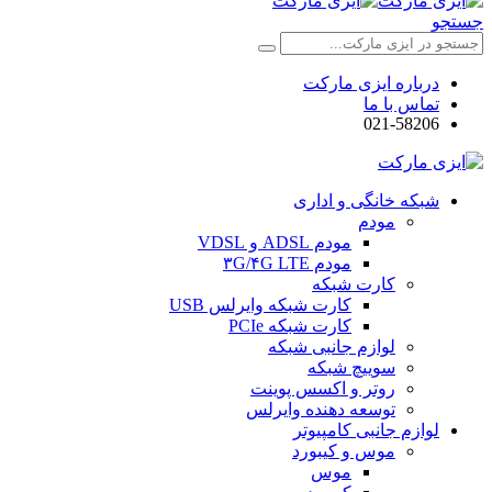
جستجو
درباره ایزی مارکت
تماس با ما
021-58206
شبکه خانگی و اداری
مودم
مودم ADSL و VDSL
مودم ۳G/۴G LTE
کارت شبکه
کارت شبکه وایرلس USB
کارت شبکه PCIe
لوازم جانبی شبکه
سوییچ شبکه
روتر و اکسس پوینت
توسعه دهنده وایرلس
لوازم جانبی کامپیوتر
موس و کیبورد
موس