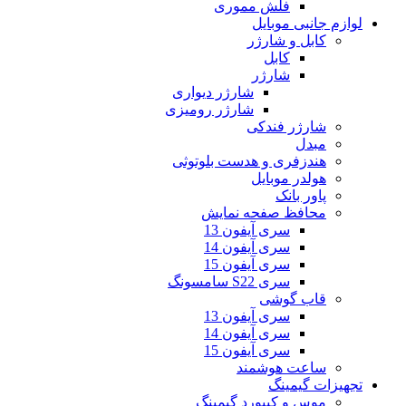
فلش مموری
لوازم جانبی موبایل
کابل و شارژر
کابل
شارژر
شارژر دیواری
شارژر رومیزی
شارژر فندکی
مبدل
هندزفری و هدست بلوتوثی
هولدر موبایل
پاور بانک
محافظ صفحه نمایش
سری آیفون 13
سری آیفون 14
سری آیفون 15
سری S22 سامسونگ
قاب گوشی
سری آیفون 13
سری آیفون 14
سری آیفون 15
ساعت هوشمند
تجهیزات گیمینگ
موس و کیبورد گیمینگ