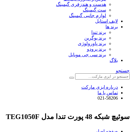
هدست و هندزفری گیمینگ
ست گیمینگ
لوازم جانبی گیمینگ
لایف استایل
برند ها
برند تندا
برند یوگرین
برند پاورولوژی
برند پرودو
برند سی جی موبایل
بلاگ
جستجو
درباره ایزی مارکت
تماس با ما
021-58206
سوئیچ شبکه 48 پورت تندا مدل TEG1050F
صفحه اصلی