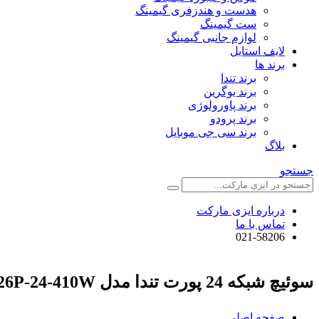
هدست و هندزفری گیمینگ
ست گیمینگ
لوازم جانبی گیمینگ
لایف استایل
برند ها
برند تندا
برند یوگرین
برند پاورولوژی
برند پرودو
برند سی جی موبایل
بلاگ
جستجو
درباره ایزی مارکت
تماس با ما
021-58206
سوئیچ شبکه 24 پورت تندا مدل TEG1126P-24-410W
صفحه اصلی