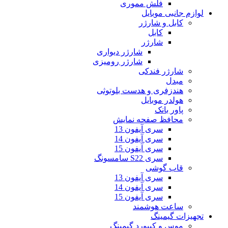
فلش مموری
لوازم جانبی موبایل
کابل و شارژر
کابل
شارژر
شارژر دیواری
شارژر رومیزی
شارژر فندکی
مبدل
هندزفری و هدست بلوتوثی
هولدر موبایل
پاور بانک
محافظ صفحه نمایش
سری آیفون 13
سری آیفون 14
سری آیفون 15
سری S22 سامسونگ
قاب گوشی
سری آیفون 13
سری آیفون 14
سری آیفون 15
ساعت هوشمند
تجهیزات گیمینگ
موس و کیبورد گیمینگ