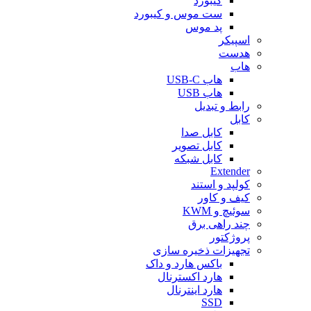
کیبورد
ست موس و کیبورد
پد موس
اسپیکر
هدست
هاب
هاب USB-C
هاب USB
رابط و تبدیل
کابل
کابل صدا
کابل تصویر
کابل شبکه
Extender
کولپد و استند
کیف و کاور
سوئیچ و KWM
چند راهی برق
پروژکتور
تجهیزات ذخیره سازی
باکس هارد و داک
هارد اکسترنال
هارد اینترنال
SSD