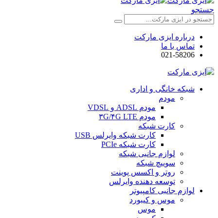
جستجو
درباره ایزی مارکت
تماس با ما
021-58206
شبکه خانگی و اداری
مودم
مودم ADSL و VDSL
مودم ۳G/۴G LTE
کارت شبکه
کارت شبکه وایرلس USB
کارت شبکه PCIe
لوازم جانبی شبکه
سوییچ شبکه
روتر و اکسس پوینت
توسعه دهنده وایرلس
لوازم جانبی کامپیوتر
موس و کیبورد
موس