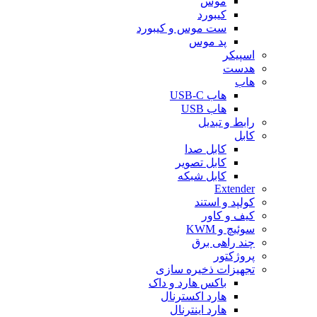
موس
کیبورد
ست موس و کیبورد
پد موس
اسپیکر
هدست
هاب
هاب USB-C
هاب USB
رابط و تبدیل
کابل
کابل صدا
کابل تصویر
کابل شبکه
Extender
کولپد و استند
کیف و کاور
سوئیچ و KWM
چند راهی برق
پروژکتور
تجهیزات ذخیره سازی
باکس هارد و داک
هارد اکسترنال
هارد اینترنال