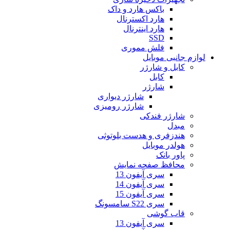
باکس هارد و داک
هارد اکسترنال
هارد اینترنال
SSD
فلش مموری
لوازم جانبی موبایل
کابل و شارژر
کابل
شارژر
شارژر دیواری
شارژر رومیزی
شارژر فندکی
مبدل
هندزفری و هدست بلوتوثی
هولدر موبایل
پاور بانک
محافظ صفحه نمایش
سری آیفون 13
سری آیفون 14
سری آیفون 15
سری S22 سامسونگ
قاب گوشی
سری آیفون 13