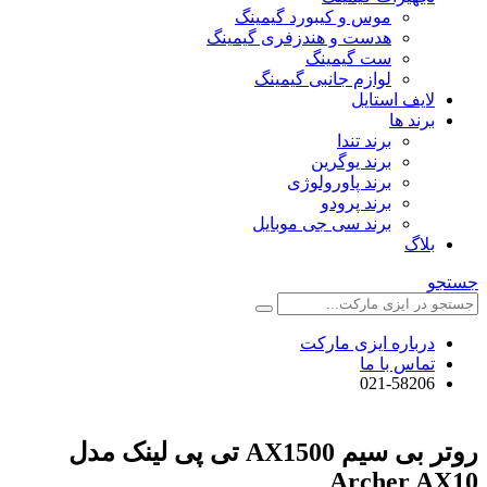
موس و کیبورد گیمینگ
هدست و هندزفری گیمینگ
ست گیمینگ
لوازم جانبی گیمینگ
لایف استایل
برند ها
برند تندا
برند یوگرین
برند پاورولوژی
برند پرودو
برند سی جی موبایل
بلاگ
جستجو
درباره ایزی مارکت
تماس با ما
021-58206
روتر بی سیم AX1500 تی پی لینک مدل
Archer AX10