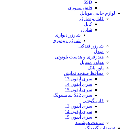
SSD
فلش مموری
لوازم جانبی موبایل
کابل و شارژر
کابل
شارژر
شارژر دیواری
شارژر رومیزی
شارژر فندکی
مبدل
هندزفری و هدست بلوتوثی
هولدر موبایل
پاور بانک
محافظ صفحه نمایش
سری آیفون 13
سری آیفون 14
سری آیفون 15
سری S22 سامسونگ
قاب گوشی
سری آیفون 13
سری آیفون 14
سری آیفون 15
ساعت هوشمند
تجهیزات گیمینگ