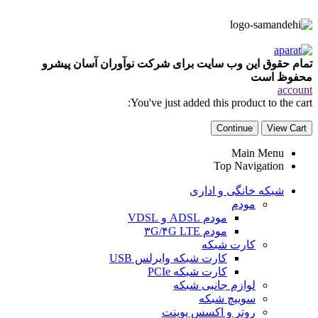
تمام حقوق این وب سایت برای شرکت نوآوران آسان پیشرو
محفوظ است
account
You've just added this product to the cart:
Continue
View Cart
Main Menu
Top Navigation
شبکه خانگی و اداری
مودم
مودم ADSL و VDSL
مودم ۳G/۴G LTE
کارت شبکه
کارت شبکه وایرلس USB
کارت شبکه PCIe
لوازم جانبی شبکه
سوییچ شبکه
روتر و اکسس پوینت