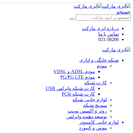
جستجو
درباره ایزی مارکت
تماس با ما
021-58206
شبکه خانگی و اداری
مودم
مودم ADSL و VDSL
مودم ۳G/۴G LTE
کارت شبکه
کارت شبکه وایرلس USB
کارت شبکه PCIe
لوازم جانبی شبکه
سوییچ شبکه
روتر و اکسس پوینت
توسعه دهنده وایرلس
لوازم جانبی کامپیوتر
موس و کیبورد