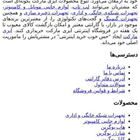
خود به ارمغان می‌آورد. تنوع محصولات ایزی مارکت بگونه‌ای است
که مشتریان می‌توانند
لپ تاپ
،
لوازم جانبی موبایل و کامپیوتر
،
تجهیزات شبکه‌ی خانگی و اداری
،
تجهیزات ذخیره سازی
و همچنین
تجهیزات گیمینگ
و گجت‌های تکنولوژی را، از معتبرترین برندهای
موجود در بازار، با گارانتی معتبر و امکان بازگشت کالای معیوب تا
یک هفته در فروشگاه اینترنتی ایزی مارکت خریداری کنند.
ایزی
مارکت
ایجاد “حس خوب خرید اینترنتی” در مشتریانش را ماموریت
اصلی خود می‌داند.
دسترسی‌ها
درباره ما
تماس با ما
آدرس دفاتر گارانتی
سوالات متداول
شرایط و قوانین فروشگاه
محصولات
تجهیزات شبکه خانگی و اداری
لوازم جانبی کامپیوتر
هاب یوگرین
شارژر یوگرین
کابل یوگرین