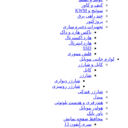
کیف و کاور
سوئیچ و KWM
چند راهی برق
پروژکتور
تجهیزات ذخیره سازی
باکس هارد و داک
هارد اکسترنال
هارد اینترنال
SSD
فلش مموری
لوازم جانبی موبایل
کابل و شارژر
کابل
شارژر
شارژر دیواری
شارژر رومیزی
شارژر فندکی
مبدل
هندزفری و هدست بلوتوثی
هولدر موبایل
پاور بانک
محافظ صفحه نمایش
سری آیفون 13