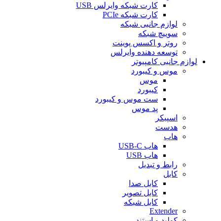
کارت شبکه وایرلس USB
کارت شبکه PCIe
لوازم جانبی شبکه
سوییچ شبکه
روتر و اکسس پوینت
توسعه دهنده وایرلس
لوازم جانبی کامپیوتر
موس و کیبورد
موس
کیبورد
ست موس و کیبورد
پد موس
اسپیکر
هدست
هاب
هاب USB-C
هاب USB
رابط و تبدیل
کابل
کابل صدا
کابل تصویر
کابل شبکه
Extender
کولپد و استند