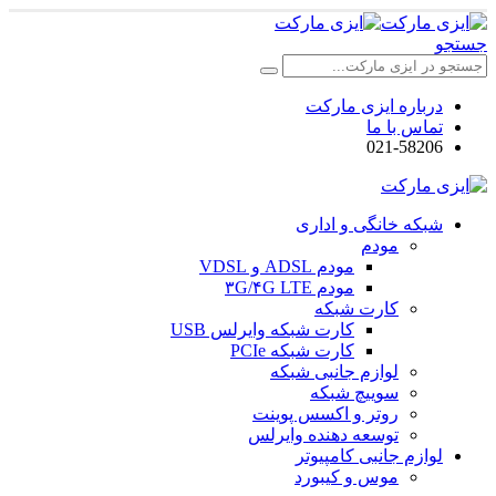
جستجو
درباره ایزی مارکت
تماس با ما
021-58206
شبکه خانگی و اداری
مودم
مودم ADSL و VDSL
مودم ۳G/۴G LTE
کارت شبکه
کارت شبکه وایرلس USB
کارت شبکه PCIe
لوازم جانبی شبکه
سوییچ شبکه
روتر و اکسس پوینت
توسعه دهنده وایرلس
لوازم جانبی کامپیوتر
موس و کیبورد