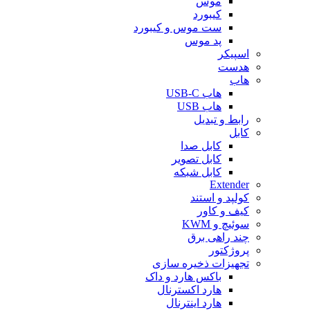
موس
کیبورد
ست موس و کیبورد
پد موس
اسپیکر
هدست
هاب
هاب USB-C
هاب USB
رابط و تبدیل
کابل
کابل صدا
کابل تصویر
کابل شبکه
Extender
کولپد و استند
کیف و کاور
سوئیچ و KWM
چند راهی برق
پروژکتور
تجهیزات ذخیره سازی
باکس هارد و داک
هارد اکسترنال
هارد اینترنال