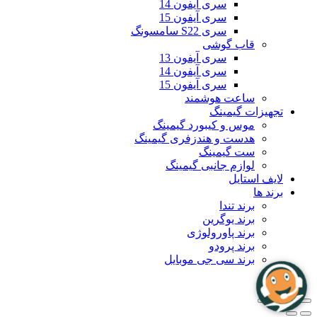
سری آیفون 14
سری آیفون 15
سری S22 سامسونگ
قاب گوشی
سری آیفون 13
سری آیفون 14
سری آیفون 15
ساعت هوشمند
تجهیزات گیمینگ
موس و کیبورد گیمینگ
هدست و هندزفری گیمینگ
ست گیمینگ
لوازم جانبی گیمینگ
لایف استایل
برند ها
برند تندا
برند یوگرین
برند پاورولوژی
برند پرودو
برند سی جی موبایل
بلاگ