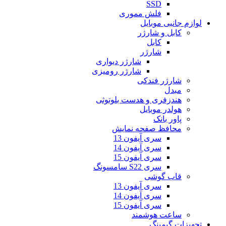
SSD
فلش مموری
لوازم جانبی موبایل
کابل و شارژر
کابل
شارژر
شارژر دیواری
شارژر رومیزی
شارژر فندکی
مبدل
هندزفری و هدست بلوتوثی
هولدر موبایل
پاور بانک
محافظ صفحه نمایش
سری آیفون 13
سری آیفون 14
سری آیفون 15
سری S22 سامسونگ
قاب گوشی
سری آیفون 13
سری آیفون 14
سری آیفون 15
ساعت هوشمند
تجهیزات گیمینگ