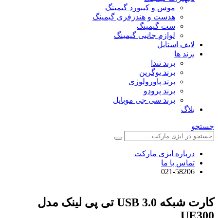
موس و کیبورد گیمینگ
هدست و هندزفری گیمینگ
ست گیمینگ
لوازم جانبی گیمینگ
لایف استایل
برند ها
برند تندا
برند یوگرین
برند پاورولوژی
برند پرودو
برند سی جی موبایل
بلاگ
جستجو
درباره ایزی مارکت
تماس با ما
021-58206
کارت شبکه USB 3.0 تی پی لینک مدل
UE300