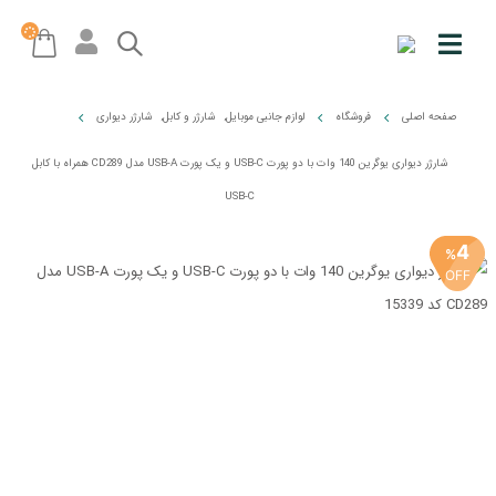
صفحه اصلی
فروشگاه
لوازم جانبی موبایل
,
شارژر و کابل
,
شارژر دیواری
شارژر دیواری یوگرین 140 وات با دو پورت USB-C و یک پورت USB-A مدل CD289 همراه با کابل
USB-C
4
%
OFF