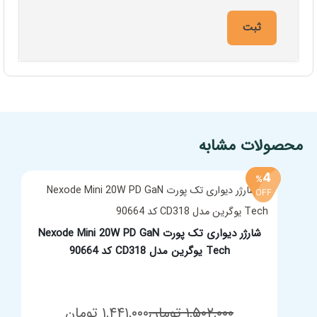
افزودن به سبد خرید
محصولات مشابه
4
%
OFF
شارژر دیواری تک پورت Nexode Mini 20W PD GaN
Tech یوگرین مدل CD318 کد 90664
قیمت
قیمت
۱,۵۰۲,۰۰۰
تومان
۱,۴۴۱,۰۰۰
تومان
مشخصات فنی محصول