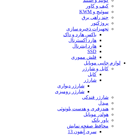
کولپد و استند
کیف و کاور
سوئیچ و KWM
چند راهی برق
پروژکتور
تجهیزات ذخیره سازی
باکس هارد و داک
هارد اکسترنال
هارد اینترنال
SSD
فلش مموری
لوازم جانبی موبایل
کابل و شارژر
کابل
شارژر
شارژر دیواری
شارژر رومیزی
شارژر فندکی
مبدل
هندزفری و هدست بلوتوثی
هولدر موبایل
پاور بانک
محافظ صفحه نمایش
سری آیفون 13