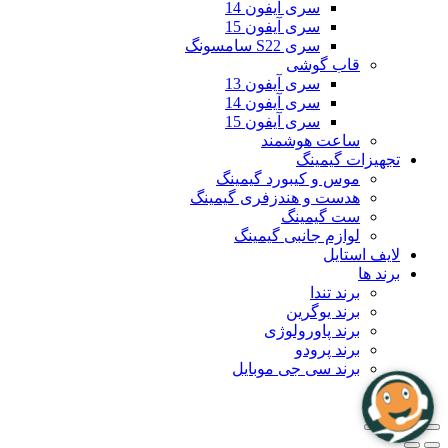
سری آیفون 14
سری آیفون 15
سری S22 سامسونگ
قاب گوشی
سری آیفون 13
سری آیفون 14
سری آیفون 15
ساعت هوشمند
تجهیزات گیمینگ
موس و کیبورد گیمینگ
هدست و هندزفری گیمینگ
ست گیمینگ
لوازم جانبی گیمینگ
لایف استایل
برند ها
برند تندا
برند یوگرین
برند پاورولوژی
برند پرودو
برند سی جی موبایل
بلاگ