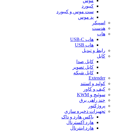
موس
کیبورد
ست موس و کیبورد
پد موس
اسپیکر
هدست
هاب
هاب USB-C
هاب USB
رابط و تبدیل
کابل
کابل صدا
کابل تصویر
کابل شبکه
Extender
کولپد و استند
کیف و کاور
سوئیچ و KWM
چند راهی برق
پروژکتور
تجهیزات ذخیره سازی
باکس هارد و داک
هارد اکسترنال
هارد اینترنال