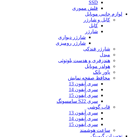
SSD
فلش مموری
لوازم جانبی موبایل
کابل و شارژر
کابل
شارژر
شارژر دیواری
شارژر رومیزی
شارژر فندکی
مبدل
هندزفری و هدست بلوتوثی
هولدر موبایل
پاور بانک
محافظ صفحه نمایش
سری آیفون 13
سری آیفون 14
سری آیفون 15
سری S22 سامسونگ
قاب گوشی
سری آیفون 13
سری آیفون 14
سری آیفون 15
ساعت هوشمند
تجهیزات گیمینگ