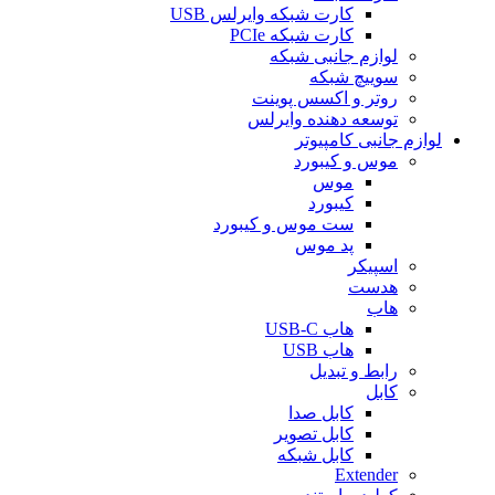
کارت شبکه وایرلس USB
کارت شبکه PCIe
لوازم جانبی شبکه
سوییچ شبکه
روتر و اکسس پوینت
توسعه دهنده وایرلس
لوازم جانبی کامپیوتر
موس و کیبورد
موس
کیبورد
ست موس و کیبورد
پد موس
اسپیکر
هدست
هاب
هاب USB-C
هاب USB
رابط و تبدیل
کابل
کابل صدا
کابل تصویر
کابل شبکه
Extender