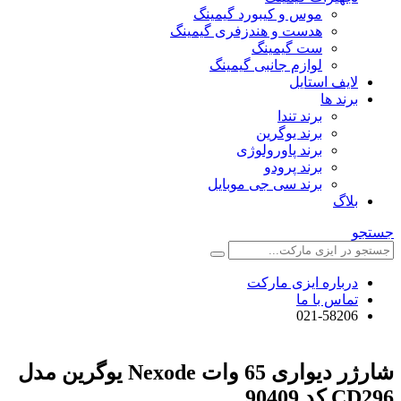
موس و کیبورد گیمینگ
هدست و هندزفری گیمینگ
ست گیمینگ
لوازم جانبی گیمینگ
لایف استایل
برند ها
برند تندا
برند یوگرین
برند پاورولوژی
برند پرودو
برند سی جی موبایل
بلاگ
جستجو
درباره ایزی مارکت
تماس با ما
021-58206
شارژر دیواری 65 وات Nexode یوگرین مدل
CD296 کد 90409