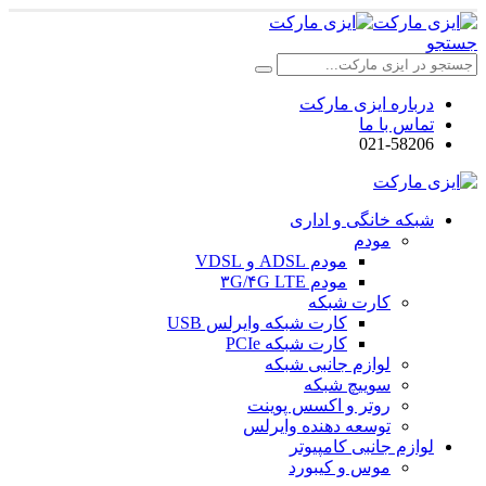
جستجو
درباره ایزی مارکت
تماس با ما
021-58206
شبکه خانگی و اداری
مودم
مودم ADSL و VDSL
مودم ۳G/۴G LTE
کارت شبکه
کارت شبکه وایرلس USB
کارت شبکه PCIe
لوازم جانبی شبکه
سوییچ شبکه
روتر و اکسس پوینت
توسعه دهنده وایرلس
لوازم جانبی کامپیوتر
موس و کیبورد