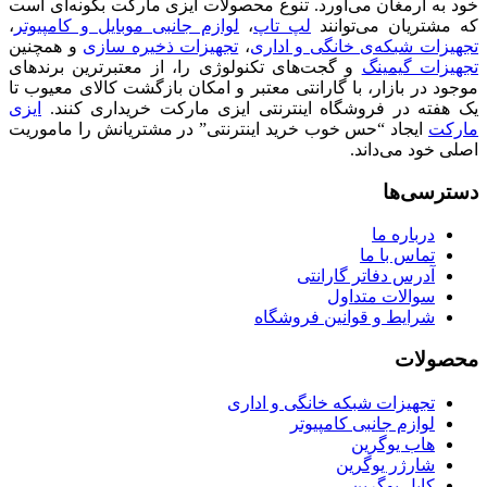
خود به ارمغان می‌آورد. تنوع محصولات ایزی مارکت بگونه‌ای است
که مشتریان می‌توانند
لپ تاپ
،
لوازم جانبی موبایل و کامپیوتر
،
تجهیزات شبکه‌ی خانگی و اداری
،
تجهیزات ذخیره سازی
و همچنین
تجهیزات گیمینگ
و گجت‌های تکنولوژی را، از معتبرترین برندهای
موجود در بازار، با گارانتی معتبر و امکان بازگشت کالای معیوب تا
یک هفته در فروشگاه اینترنتی ایزی مارکت خریداری کنند.
ایزی
مارکت
ایجاد “حس خوب خرید اینترنتی” در مشتریانش را ماموریت
اصلی خود می‌داند.
دسترسی‌ها
درباره ما
تماس با ما
آدرس دفاتر گارانتی
سوالات متداول
شرایط و قوانین فروشگاه
محصولات
تجهیزات شبکه خانگی و اداری
لوازم جانبی کامپیوتر
هاب یوگرین
شارژر یوگرین
کابل یوگرین