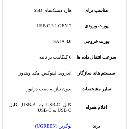
هیچ دیدگاهی برای این محصول نوشته نشده است.
اولین نفری باشید که دیدگاهی را ارسال می کنید برای
“باکس هارد M.2 SSD یوگرین مدل CM391 کد
10906”
امتیاز شما
*
دیدگاه شما
*
نام
*