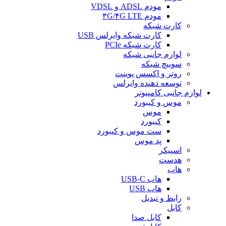
تجهیزات ذخیره سازی
باکس هارد و داک
هارد اکسترنال
هارد اینترنال
SSD
فلش مموری
لوازم جانبی موبایل
کابل و شارژر
کابل
شارژر
شارژر دیواری
شارژر رومیزی
شارژر فندکی
مبدل
هندزفری و هدست بلوتوثی
هولدر موبایل
پاور بانک
محافظ صفحه نمایش
سری آیفون 13
سری آیفون 14
سری آیفون 15
سری S22 سامسونگ
قاب گوشی