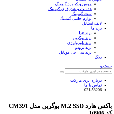
موس و کیبورد گیمینگ
هدست و هندزفری گیمینگ
ست گیمینگ
لوازم جانبی گیمینگ
لایف استایل
برند ها
برند تندا
برند یوگرین
برند پاورولوژی
برند پرودو
برند سی جی موبایل
بلاگ
جستجو
درباره ایزی مارکت
تماس با ما
021-58206
باکس هارد M.2 SSD یوگرین مدل CM391
کد 10906