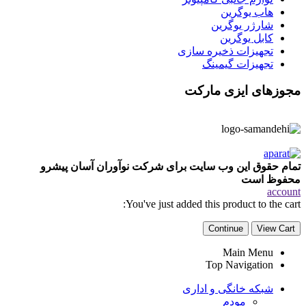
روتر و اکسس پوینت
توسعه دهنده وایرلس
لوازم جانبی کامپیوتر
موس و کیبورد
موس
کیبورد
ست موس و کیبورد
پد موس
اسپیکر
هدست
هاب
هاب USB-C
هاب USB
رابط و تبدیل
کابل
کابل صدا
کابل تصویر
کابل شبکه
Extender
کولپد و استند
کیف و کاور
سوئیچ و KWM
چند راهی برق
پروژکتور