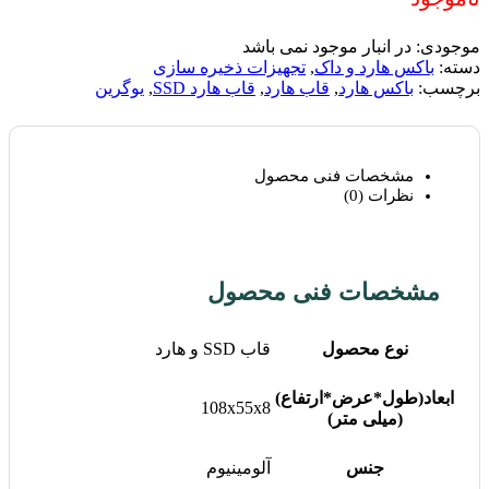
پورت خروجی
SATA 3.0
سرعت انتقال داده ها
6 گیگابیت بر ثانیه
سیستم های سازگار
اندروید, لینوکس, مک, ویندوز
سایر مشخصات
بدون نیاز به نصب درایور
کابل USB-C به USB-A, کابل
اقلام همراه
USB-C به USB-C
برند
یوگرین (UGREEN)
گارانتی
18 ماهه آسان پیشرو
دیدگاهها