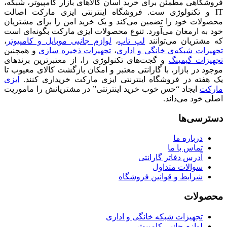
تمام حقوق این وب سایت برای شرکت نوآوران آسان پیشرو
محفوظ است
account
You've just added this product to the cart:
Continue
View Cart
Main Menu
Top Navigation
شبکه خانگی و اداری
مودم
مودم ADSL و VDSL
مودم ۳G/۴G LTE
کارت شبکه
کارت شبکه وایرلس USB
کارت شبکه PCIe
لوازم جانبی شبکه
سوییچ شبکه