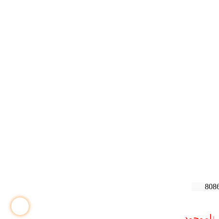
مشخصات فنی محصول
نظرات (0)
مشخصات فنی محصول
نوع محصول
قاب SSD و هارد
ابعاد(طول*عرض*ارتفاع)
108x55x8
(میلی متر)
جنس
آلومینیوم
مناسب برای
هارد دیسک‌های SSD
پورت ورودی
USB C 3.1 GEN 2