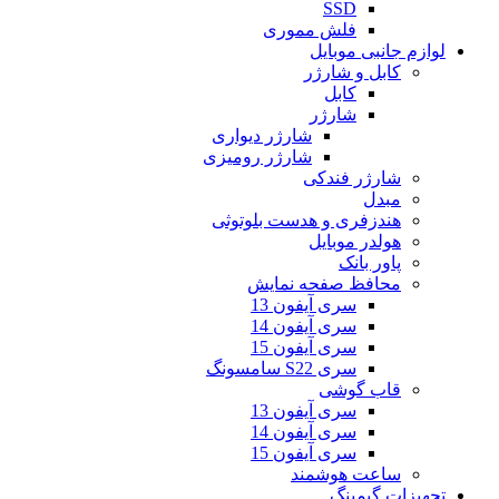
SSD
فلش مموری
لوازم جانبی موبایل
کابل و شارژر
کابل
شارژر
شارژر دیواری
شارژر رومیزی
شارژر فندکی
مبدل
هندزفری و هدست بلوتوثی
هولدر موبایل
پاور بانک
محافظ صفحه نمایش
سری آیفون 13
سری آیفون 14
سری آیفون 15
سری S22 سامسونگ
قاب گوشی
سری آیفون 13
سری آیفون 14
سری آیفون 15
ساعت هوشمند
تجهیزات گیمینگ