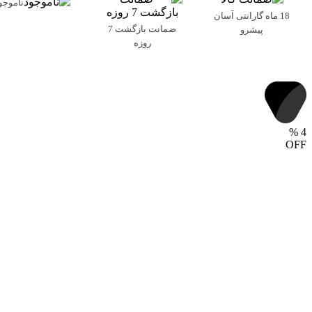
ناموجو
18 ماه گارانتی آسان
ضمانت بازگشت 7
پیشرو
روزه
%
4
OFF
ناموجود
موجودی:
در انبار موجود نمی باشد
دسته:
باکس هارد و داک
,
تجهیزات ذخیره سازی
برچسب:
باکس هارد
,
قاب هارد
,
قاب هارد SSD
,
یوگرین