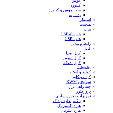
موس
کیبورد
ست موس و کیبورد
پد موس
اسپیکر
هدست
هاب
هاب USB-C
هاب USB
رابط و تبدیل
کابل
کابل صدا
کابل تصویر
کابل شبکه
Extender
کولپد و استند
کیف و کاور
سوئیچ و KWM
چند راهی برق
پروژکتور
تجهیزات ذخیره سازی
باکس هارد و داک
هارد اکسترنال
هارد اینترنال