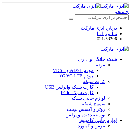
جستجو
درباره ایزی مارکت
تماس با ما
021-58206
شبکه خانگی و اداری
مودم
مودم ADSL و VDSL
مودم ۳G/۴G LTE
کارت شبکه
کارت شبکه وایرلس USB
کارت شبکه PCIe
لوازم جانبی شبکه
سوییچ شبکه
روتر و اکسس پوینت
توسعه دهنده وایرلس
لوازم جانبی کامپیوتر
موس و کیبورد