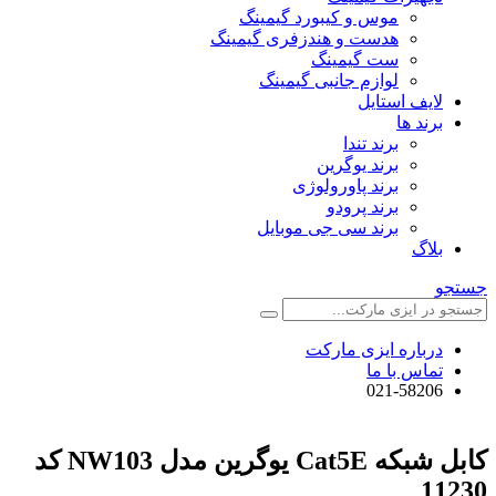
موس و کیبورد گیمینگ
هدست و هندزفری گیمینگ
ست گیمینگ
لوازم جانبی گیمینگ
لایف استایل
برند ها
برند تندا
برند یوگرین
برند پاورولوژی
برند پرودو
برند سی جی موبایل
بلاگ
جستجو
درباره ایزی مارکت
تماس با ما
021-58206
کابل شبکه Cat5E یوگرین مدل NW103 کد
11230