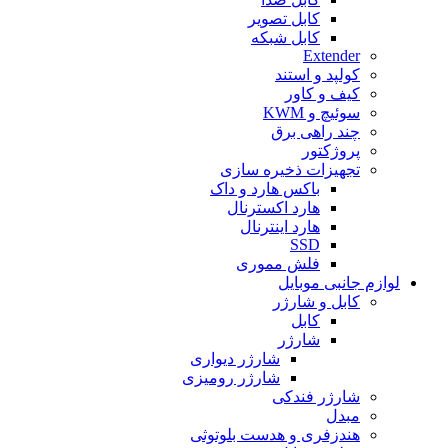
کابل تصویر
کابل شبکه
Extender
کولپد و استند
کیف و کاور
سوئیچ و KWM
چند راهی برق
پروژکتور
تجهیزات ذخیره سازی
باکس هارد و داک
هارد اکسترنال
هارد اینترنال
SSD
فلش مموری
لوازم جانبی موبایل
کابل و شارژر
کابل
شارژر
شارژر دیواری
شارژر رومیزی
شارژر فندکی
مبدل
هندزفری و هدست بلوتوثی