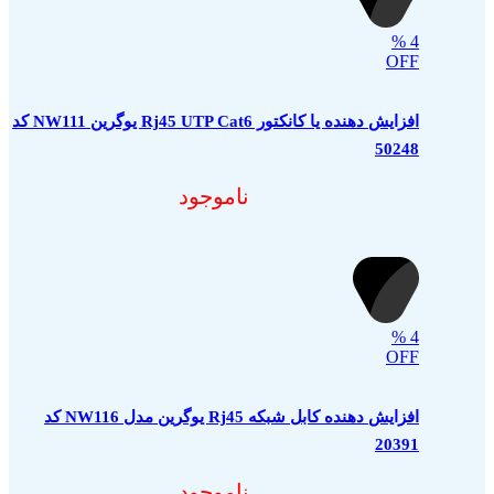
%
4
OFF
افزایش دهنده یا کانکتور Rj45 UTP Cat6 یوگرین NW111 کد
50248
ناموجود
%
4
OFF
افزایش دهنده کابل شبکه Rj45 یوگرین مدل NW116 کد
20391
ناموجود