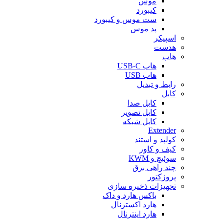
موس
کیبورد
ست موس و کیبورد
پد موس
اسپیکر
هدست
هاب
هاب USB-C
هاب USB
رابط و تبدیل
کابل
کابل صدا
کابل تصویر
کابل شبکه
Extender
کولپد و استند
کیف و کاور
سوئیچ و KWM
چند راهی برق
پروژکتور
تجهیزات ذخیره سازی
باکس هارد و داک
هارد اکسترنال
هارد اینترنال