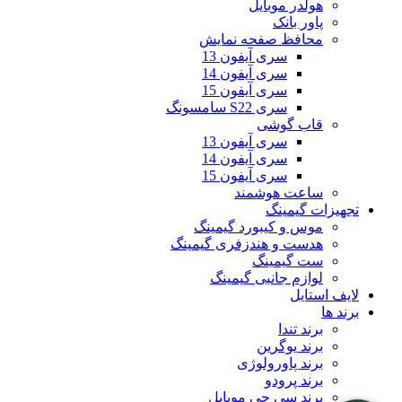
هولدر موبایل
پاور بانک
محافظ صفحه نمایش
سری آیفون 13
سری آیفون 14
سری آیفون 15
سری S22 سامسونگ
قاب گوشی
سری آیفون 13
سری آیفون 14
سری آیفون 15
ساعت هوشمند
تجهیزات گیمینگ
موس و کیبورد گیمینگ
هدست و هندزفری گیمینگ
ست گیمینگ
لوازم جانبی گیمینگ
لایف استایل
برند ها
برند تندا
برند یوگرین
برند پاورولوژی
برند پرودو
برند سی جی موبایل