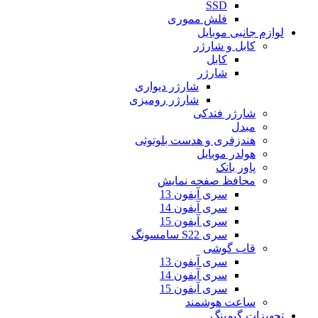
SSD
فلش مموری
لوازم جانبی موبایل
کابل و شارژر
کابل
شارژر
شارژر دیواری
شارژر رومیزی
شارژر فندکی
مبدل
هندزفری و هدست بلوتوثی
هولدر موبایل
پاور بانک
محافظ صفحه نمایش
سری آیفون 13
سری آیفون 14
سری آیفون 15
سری S22 سامسونگ
قاب گوشی
سری آیفون 13
سری آیفون 14
سری آیفون 15
ساعت هوشمند
تجهیزات گیمینگ