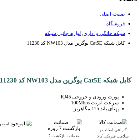
صفحه اصلی
فروشگاه
شبکه خانگی و اداری
,
لوازم جانبی شبکه
کابل شبکه Cat5E یوگرین مدل NW103 کد 11230
کابل شبکه Cat5E یوگرین مدل NW103 کد 11230
پورت ورودی و خروجی RJ45
سرعت اترنت 100Mbps
پهنای باند 125 مگاهرتز
ناموجو
گارانتی اصالت و
ضمانت بازگشت 7
سلامت فیزیکی کالا