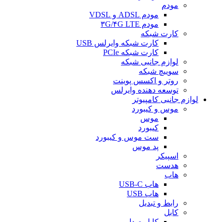
مودم
مودم ADSL و VDSL
مودم ۳G/۴G LTE
کارت شبکه
کارت شبکه وایرلس USB
کارت شبکه PCIe
لوازم جانبی شبکه
سوییچ شبکه
روتر و اکسس پوینت
توسعه دهنده وایرلس
لوازم جانبی کامپیوتر
موس و کیبورد
موس
کیبورد
ست موس و کیبورد
پد موس
اسپیکر
هدست
هاب
هاب USB-C
هاب USB
رابط و تبدیل
کابل
کابل صدا