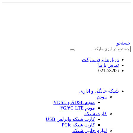
جستجو
درباره ایزی مارکت
تماس با ما
021-58206
شبکه خانگی و اداری
مودم
مودم ADSL و VDSL
مودم ۳G/۴G LTE
کارت شبکه
کارت شبکه وایرلس USB
کارت شبکه PCIe
لوازم جانبی شبکه