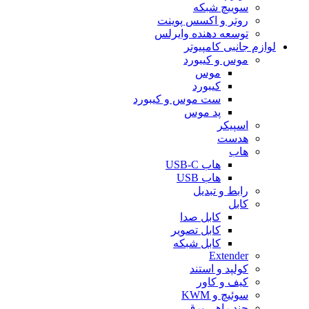
سوییچ شبکه
روتر و اکسس پوینت
توسعه دهنده وایرلس
لوازم جانبی کامپیوتر
موس و کیبورد
موس
کیبورد
ست موس و کیبورد
پد موس
اسپیکر
هدست
هاب
هاب USB-C
هاب USB
رابط و تبدیل
کابل
کابل صدا
کابل تصویر
کابل شبکه
Extender
کولپد و استند
کیف و کاور
سوئیچ و KWM
چند راهی برق