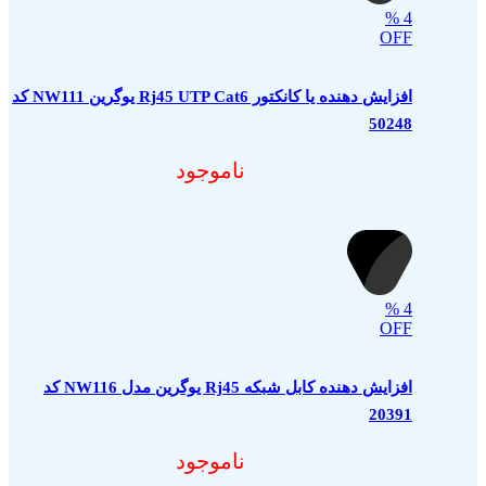
%
4
OFF
افزایش دهنده یا کانکتور Rj45 UTP Cat6 یوگرین NW111 کد
50248
ناموجود
%
4
OFF
افزایش دهنده کابل شبکه Rj45 یوگرین مدل NW116 کد
20391
ناموجود