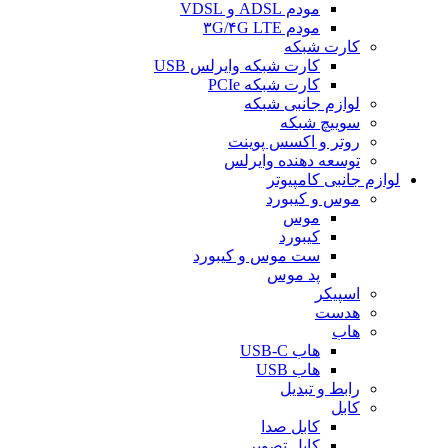
مودم ADSL و VDSL
مودم ۳G/۴G LTE
کارت شبکه
کارت شبکه وایرلس USB
کارت شبکه PCIe
لوازم جانبی شبکه
سوییچ شبکه
روتر و اکسس پوینت
توسعه دهنده وایرلس
لوازم جانبی کامپیوتر
موس و کیبورد
موس
کیبورد
ست موس و کیبورد
پد موس
اسپیکر
هدست
هاب
هاب USB-C
هاب USB
رابط و تبدیل
کابل
کابل صدا
کابل تصویر