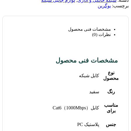
دسته:
شبکه خانگی و اداری
,
لوازم جانبی شبکه
برچسب:
یوگرین
مشخصات فنی محصول
نظرات (0)
مشخصات فنی محصول
نوع
کابل شبکه
محصول
رنگ
سفید
مناسب
کابلCat6（1000Mbps）
برای
جنس
پلاستیک PC