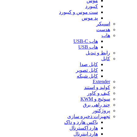
موس
کیبورد
ست موس و کیبورد
پد موس
اسپیکر
هدست
هاب
هاب USB-C
هاب USB
رابط و تبدیل
کابل
کابل صدا
کابل تصویر
کابل شبکه
Extender
کولپد و استند
کیف و کاور
سوئیچ و KWM
چند راهی برق
پروژکتور
تجهیزات ذخیره سازی
باکس هارد و داک
هارد اکسترنال
هارد اینترنال