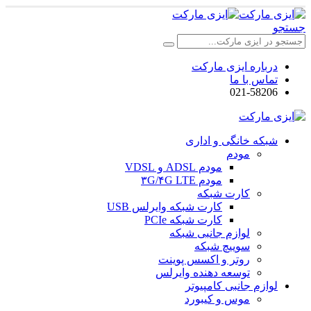
جستجو
درباره ایزی مارکت
تماس با ما
021-58206
شبکه خانگی و اداری
مودم
مودم ADSL و VDSL
مودم ۳G/۴G LTE
کارت شبکه
کارت شبکه وایرلس USB
کارت شبکه PCIe
لوازم جانبی شبکه
سوییچ شبکه
روتر و اکسس پوینت
توسعه دهنده وایرلس
لوازم جانبی کامپیوتر
موس و کیبورد