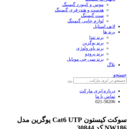
موس و کیبورد گیمینگ
هدست و هندزفری گیمینگ
ست گیمینگ
لوازم جانبی گیمینگ
لایف استایل
برند ها
برند تندا
برند یوگرین
برند پاورولوژی
برند پرودو
برند سی جی موبایل
بلاگ
جستجو
درباره ایزی مارکت
تماس با ما
021-58206
سوکت کیستون Cat6 UTP یوگرین مدل
NW186 کد 30844