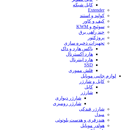
کابل شبکه
Extender
کولپد و استند
کیف و کاور
سوئیچ و KWM
چند راهی برق
پروژکتور
تجهیزات ذخیره سازی
باکس هارد و داک
هارد اکسترنال
هارد اینترنال
SSD
فلش مموری
لوازم جانبی موبایل
کابل و شارژر
کابل
شارژر
شارژر دیواری
شارژر رومیزی
شارژر فندکی
مبدل
هندزفری و هدست بلوتوثی
هولدر موبایل