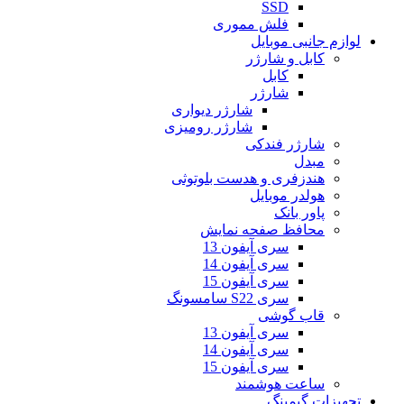
SSD
فلش مموری
لوازم جانبی موبایل
کابل و شارژر
کابل
شارژر
شارژر دیواری
شارژر رومیزی
شارژر فندکی
مبدل
هندزفری و هدست بلوتوثی
هولدر موبایل
پاور بانک
محافظ صفحه نمایش
سری آیفون 13
سری آیفون 14
سری آیفون 15
سری S22 سامسونگ
قاب گوشی
سری آیفون 13
سری آیفون 14
سری آیفون 15
ساعت هوشمند
تجهیزات گیمینگ