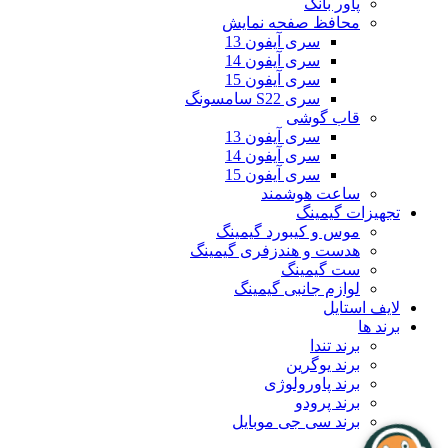
پاور بانک
محافظ صفحه نمایش
سری آیفون 13
سری آیفون 14
سری آیفون 15
سری S22 سامسونگ
قاب گوشی
سری آیفون 13
سری آیفون 14
سری آیفون 15
ساعت هوشمند
تجهیزات گیمینگ
موس و کیبورد گیمینگ
هدست و هندزفری گیمینگ
ست گیمینگ
لوازم جانبی گیمینگ
لایف استایل
برند ها
برند تندا
برند یوگرین
برند پاورولوژی
برند پرودو
برند سی جی موبایل
بلاگ