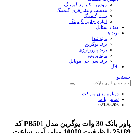
موس و کیبورد گیمینگ
هدست و هندزفری گیمینگ
ست گیمینگ
لوازم جانبی گیمینگ
لایف استایل
برند ها
برند تندا
برند یوگرین
برند پاورولوژی
برند پرودو
برند سی جی موبایل
بلاگ
جستجو
درباره ایزی مارکت
تماس با ما
021-58206
پاور بانک 30 وات یوگرین مدل PB501 کد
25189 با ظرفیت 10000 میلی آمپر ساعت