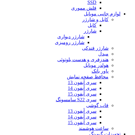
SSD
فلش مموری
لوازم جانبی موبایل
کابل و شارژر
کابل
شارژر
شارژر دیواری
شارژر رومیزی
شارژر فندکی
مبدل
هندزفری و هدست بلوتوثی
هولدر موبایل
پاور بانک
محافظ صفحه نمایش
سری آیفون 13
سری آیفون 14
سری آیفون 15
سری S22 سامسونگ
قاب گوشی
سری آیفون 13
سری آیفون 14
سری آیفون 15
ساعت هوشمند
تجهیزات گیمینگ