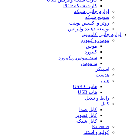
کارت شبکه PCIe
لوازم جانبی شبکه
سوییچ شبکه
روتر و اکسس پوینت
توسعه دهنده وایرلس
لوازم جانبی کامپیوتر
موس و کیبورد
موس
کیبورد
ست موس و کیبورد
پد موس
اسپیکر
هدست
هاب
هاب USB-C
هاب USB
رابط و تبدیل
کابل
کابل صدا
کابل تصویر
کابل شبکه
Extender
کولپد و استند