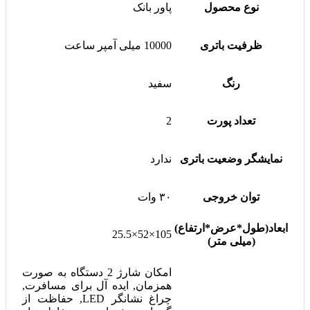
نوع محصول
پاور بانک
ظرفیت باتری
10000 میلی آمپر ساعت
رنگ
سفید
تعداد پورت
2
نمایشگر وضعیت باتری
ندارد
توان خروجی
۳۰ وات
ابعاد(طول*عرض*ارتفاع)
105×52×25.5
(میلی متر)
امکان شارژ 2 دستگاه به صورت
همزمان, ایده آل برای مسافرت,
چراغ نشانگر LED, حفاظت از