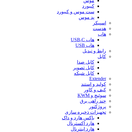
موس
کیبورد
ست موس و کیبورد
پد موس
اسپیکر
هدست
هاب
هاب USB-C
هاب USB
رابط و تبدیل
کابل
کابل صدا
کابل تصویر
کابل شبکه
Extender
کولپد و استند
کیف و کاور
سوئیچ و KWM
چند راهی برق
پروژکتور
تجهیزات ذخیره سازی
باکس هارد و داک
هارد اکسترنال
هارد اینترنال