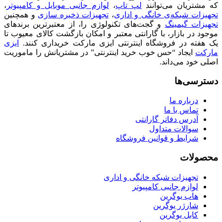
که مشتریان می‌توانند
لپ تاپ
،
لوازم جانبی موبایل و کامپیوتر
،
تجهیزات شبکه‌ی خانگی و اداری
،
تجهیزات ذخیره سازی
و همچنین
تجهیزات گیمینگ
و گجت‌های تکنولوژی را، از معتبرترین برندهای
موجود در بازار، با گارانتی معتبر و امکان بازگشت کالای معیوب تا
یک هفته در فروشگاه اینترنتی ایزی مارکت خریداری کنند.
ایزی
مارکت
ایجاد “حس خوب خرید اینترنتی” در مشتریانش را ماموریت
اصلی خود می‌داند.
دسترسی‌ها
درباره ما
تماس با ما
آدرس دفاتر گارانتی
سوالات متداول
شرایط و قوانین فروشگاه
محصولات
تجهیزات شبکه خانگی و اداری
لوازم جانبی کامپیوتر
هاب یوگرین
شارژر یوگرین
کابل یوگرین