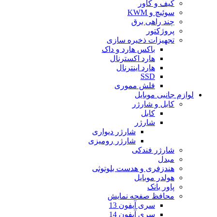
کیف و کاور
سوئیچ و KWM
چند راهی برق
پروژکتور
تجهیزات ذخیره سازی
باکس هارد و داک
هارد اکسترنال
هارد اینترنال
SSD
فلش مموری
لوازم جانبی موبایل
کابل و شارژر
کابل
شارژر
شارژر دیواری
شارژر رومیزی
شارژر فندکی
مبدل
هندزفری و هدست بلوتوثی
هولدر موبایل
پاور بانک
محافظ صفحه نمایش
سری آیفون 13
سری آیفون 14