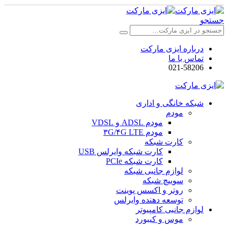
جستجو
درباره ایزی مارکت
تماس با ما
021-58206
شبکه خانگی و اداری
مودم
مودم ADSL و VDSL
مودم ۳G/۴G LTE
کارت شبکه
کارت شبکه وایرلس USB
کارت شبکه PCIe
لوازم جانبی شبکه
سوییچ شبکه
روتر و اکسس پوینت
توسعه دهنده وایرلس
لوازم جانبی کامپیوتر
موس و کیبورد