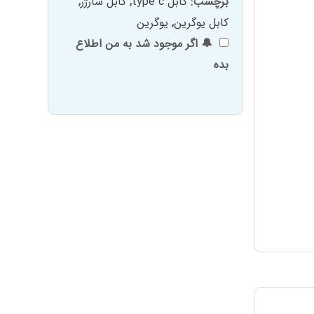
برچسب:
کابل type c
,
کابل شارژر
,
کابل یوگرین
,
یوگرین
🔔 اگر موجود شد به من اطلاع
بده