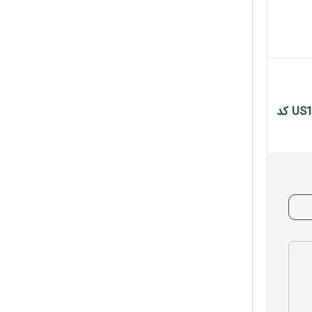
اولین نفری باشید که دیدگاهی را ارسال می کنید برای “کابل تبدیل USB-C 3.1 Male یوگرین به Male GEN1 3A مدل US161 کد