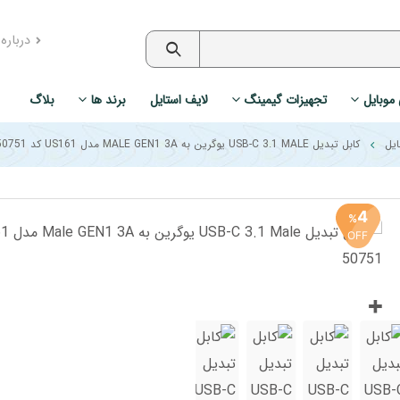
درباره
 موبایل
تجهیزات گیمینگ
لایف استایل
برند ها
بلاگ
ایل
کابل تبدیل USB-C 3.1 MALE یوگرین به MALE GEN1 3A مدل US161 کد 50751
4
%
OFF