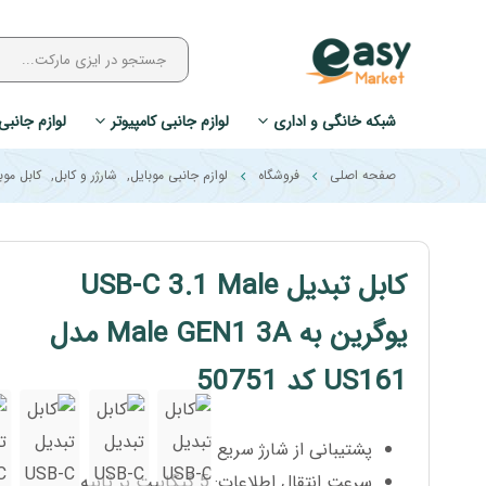
شبکه خانگی و اداری
لوازم جانبی کامپیوتر
لوازم جانبی
صفحه اصلی
فروشگاه
لوازم جانبی موبایل
,
شارژر و کابل
,
کابل موب
کابل تبدیل USB-C 3.1 Male
یوگرین به Male GEN1 3A مدل
US161 کد 50751
پشتیبانی از شارژ سریع
سرعت انتقال اطلاعات: 5 گیگابیت بر ثانیه