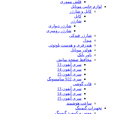
فلش مموری
لوازم جانبی موبایل
کابل و شارژر
کابل
شارژر
شارژر دیواری
شارژر رومیزی
شارژر فندکی
مبدل
هندزفری و هدست بلوتوثی
هولدر موبایل
پاور بانک
محافظ صفحه نمایش
سری آیفون 13
سری آیفون 14
سری آیفون 15
سری S22 سامسونگ
قاب گوشی
سری آیفون 13
سری آیفون 14
سری آیفون 15
ساعت هوشمند
تجهیزات گیمینگ
موس و کیبورد گیمینگ