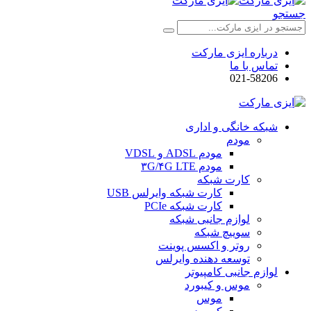
جستجو
درباره ایزی مارکت
تماس با ما
021-58206
شبکه خانگی و اداری
مودم
مودم ADSL و VDSL
مودم ۳G/۴G LTE
کارت شبکه
کارت شبکه وایرلس USB
کارت شبکه PCIe
لوازم جانبی شبکه
سوییچ شبکه
روتر و اکسس پوینت
توسعه دهنده وایرلس
لوازم جانبی کامپیوتر
موس و کیبورد
موس