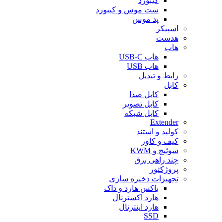
کیبورد
ست موس و کیبورد
پد موس
اسپیکر
هدست
هاب
هاب USB-C
هاب USB
رابط و تبدیل
کابل
کابل صدا
کابل تصویر
کابل شبکه
Extender
کولپد و استند
کیف و کاور
سوئیچ و KWM
چند راهی برق
پروژکتور
تجهیزات ذخیره سازی
باکس هارد و داک
هارد اکسترنال
هارد اینترنال
SSD