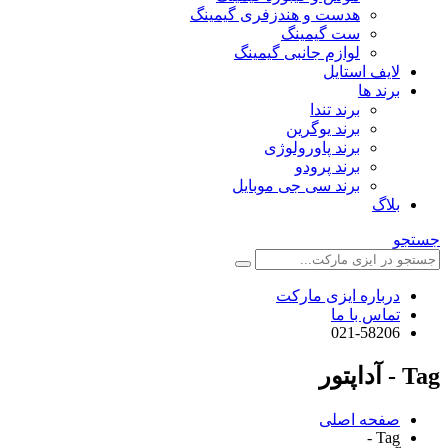
هدست و هندزفری گیمینگ
ست گیمینگ
لوازم جانبی گیمینگ
لایف استایل
برند ها
برند تندا
برند یوگرین
برند پاورولوژی
برند پرودو
برند سی جی موبایل
بلاگ
جستجو
درباره ایزی مارکت
تماس با ما
021-58206
Tag - آداپتور
صفحه اصلی
Tag -