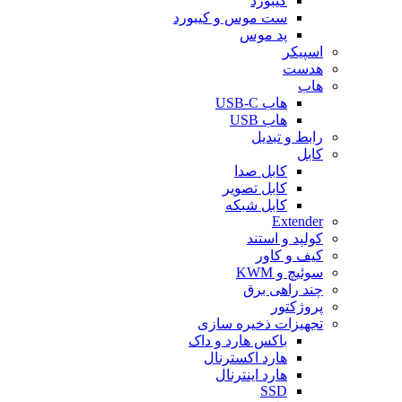
کیبورد
ست موس و کیبورد
پد موس
اسپیکر
هدست
هاب
هاب USB-C
هاب USB
رابط و تبدیل
کابل
کابل صدا
کابل تصویر
کابل شبکه
Extender
کولپد و استند
کیف و کاور
سوئیچ و KWM
چند راهی برق
پروژکتور
تجهیزات ذخیره سازی
باکس هارد و داک
هارد اکسترنال
هارد اینترنال
SSD