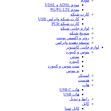
مودم
مودم ADSL و VDSL
مودم ۳G/۴G LTE
کارت شبکه
کارت شبکه وایرلس USB
کارت شبکه PCIe
لوازم جانبی شبکه
سوییچ شبکه
روتر و اکسس پوینت
توسعه دهنده وایرلس
لوازم جانبی کامپیوتر
موس و کیبورد
موس
کیبورد
ست موس و کیبورد
پد موس
اسپیکر
هدست
هاب
هاب USB-C
هاب USB
رابط و تبدیل
کابل
کابل صدا