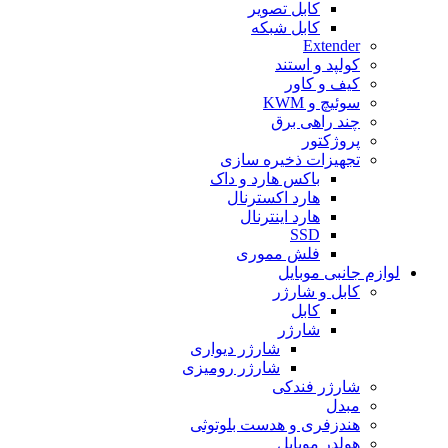
کابل تصویر
کابل شبکه
Extender
کولپد و استند
کیف و کاور
سوئیچ و KWM
چند راهی برق
پروژکتور
تجهیزات ذخیره سازی
باکس هارد و داک
هارد اکسترنال
هارد اینترنال
SSD
فلش مموری
لوازم جانبی موبایل
کابل و شارژر
کابل
شارژر
شارژر دیواری
شارژر رومیزی
شارژر فندکی
مبدل
هندزفری و هدست بلوتوثی
هولدر موبایل