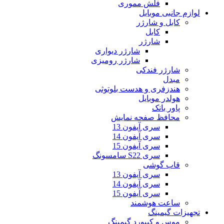
فلش مموری
لوازم جانبی موبایل
کابل و شارژر
کابل
شارژر
شارژر دیواری
شارژر رومیزی
شارژر فندکی
مبدل
هندزفری و هدست بلوتوثی
هولدر موبایل
پاور بانک
محافظ صفحه نمایش
سری آیفون 13
سری آیفون 14
سری آیفون 15
سری S22 سامسونگ
قاب گوشی
سری آیفون 13
سری آیفون 14
سری آیفون 15
ساعت هوشمند
تجهیزات گیمینگ
موس و کیبورد گیمینگ