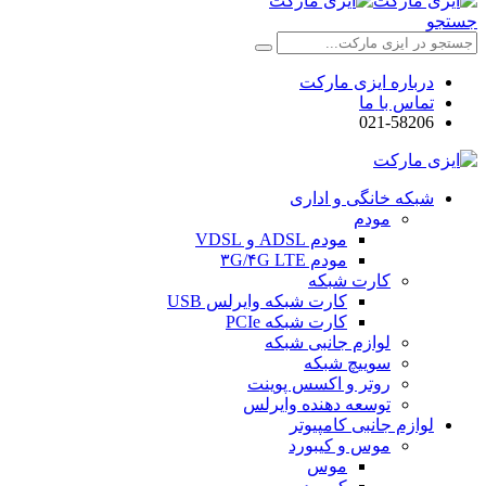
جستجو
درباره ایزی مارکت
تماس با ما
021-58206
شبکه خانگی و اداری
مودم
مودم ADSL و VDSL
مودم ۳G/۴G LTE
کارت شبکه
کارت شبکه وایرلس USB
کارت شبکه PCIe
لوازم جانبی شبکه
سوییچ شبکه
روتر و اکسس پوینت
توسعه دهنده وایرلس
لوازم جانبی کامپیوتر
موس و کیبورد
موس