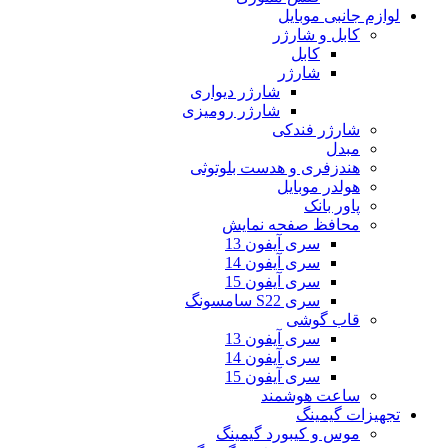
لوازم جانبی موبایل
کابل و شارژر
کابل
شارژر
شارژر دیواری
شارژر رومیزی
شارژر فندکی
مبدل
هندزفری و هدست بلوتوثی
هولدر موبایل
پاور بانک
محافظ صفحه نمایش
سری آیفون 13
سری آیفون 14
سری آیفون 15
سری S22 سامسونگ
قاب گوشی
سری آیفون 13
سری آیفون 14
سری آیفون 15
ساعت هوشمند
تجهیزات گیمینگ
موس و کیبورد گیمینگ