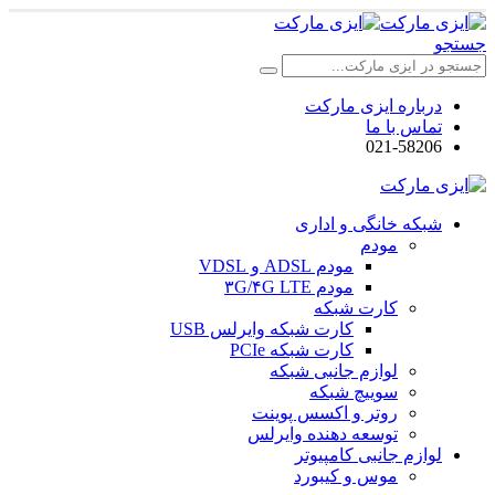
جستجو
درباره ایزی مارکت
تماس با ما
021-58206
شبکه خانگی و اداری
مودم
مودم ADSL و VDSL
مودم ۳G/۴G LTE
کارت شبکه
کارت شبکه وایرلس USB
کارت شبکه PCIe
لوازم جانبی شبکه
سوییچ شبکه
روتر و اکسس پوینت
توسعه دهنده وایرلس
لوازم جانبی کامپیوتر
موس و کیبورد