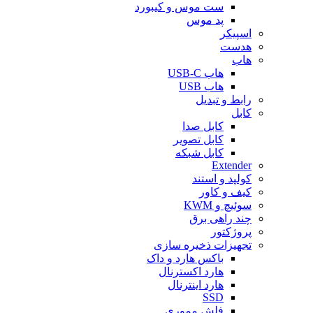
ست موس و کیبورد
پد موس
اسپیکر
هدست
هاب
هاب USB-C
هاب USB
رابط و تبدیل
کابل
کابل صدا
کابل تصویر
کابل شبکه
Extender
کولپد و استند
کیف و کاور
سوئیچ و KWM
چند راهی برق
پروژکتور
تجهیزات ذخیره سازی
باکس هارد و داک
هارد اکسترنال
هارد اینترنال
SSD
فلش مموری