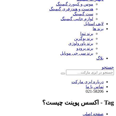
موس و کیبورد گیمینگ
هدست و هندزفری گیمینگ
ست گیمینگ
لوازم جانبی گیمینگ
لایف استایل
برند ها
برند تندا
برند یوگرین
برند پاورولوژی
برند پرودو
برند سی جی موبایل
بلاگ
جستجو
درباره ایزی مارکت
تماس با ما
021-58206
Tag - اکسس پوینت چیست؟
صفحه اصلی