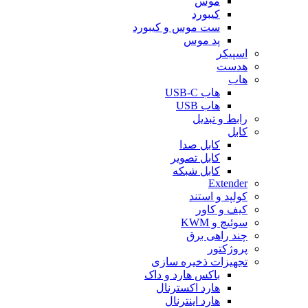
موس
کیبورد
ست موس و کیبورد
پد موس
اسپیکر
هدست
هاب
هاب USB-C
هاب USB
رابط و تبدیل
کابل
کابل صدا
کابل تصویر
کابل شبکه
Extender
کولپد و استند
کیف و کاور
سوئیچ و KWM
چند راهی برق
پروژکتور
تجهیزات ذخیره سازی
باکس هارد و داک
هارد اکسترنال
هارد اینترنال