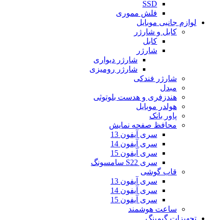
SSD
فلش مموری
لوازم جانبی موبایل
کابل و شارژر
کابل
شارژر
شارژر دیواری
شارژر رومیزی
شارژر فندکی
مبدل
هندزفری و هدست بلوتوثی
هولدر موبایل
پاور بانک
محافظ صفحه نمایش
سری آیفون 13
سری آیفون 14
سری آیفون 15
سری S22 سامسونگ
قاب گوشی
سری آیفون 13
سری آیفون 14
سری آیفون 15
ساعت هوشمند
تجهیزات گیمینگ