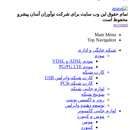
تمام حقوق این وب سایت برای شرکت نوآوران آسان پیشرو
محفوظ است
account
Main Menu
Top Navigation
شبکه خانگی و اداری
مودم
مودم ADSL و VDSL
مودم ۳G/۴G LTE
کارت شبکه
کارت شبکه وایرلس USB
کارت شبکه PCIe
لوازم جانبی شبکه
سوییچ شبکه
روتر و اکسس پوینت
توسعه دهنده وایرلس
لوازم جانبی کامپیوتر
موس و کیبورد
موس
کیبورد