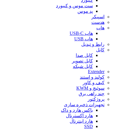
کیبورد
ست موس و کیبورد
پد موس
اسپیکر
هدست
هاب
هاب USB-C
هاب USB
رابط و تبدیل
کابل
کابل صدا
کابل تصویر
کابل شبکه
Extender
کولپد و استند
کیف و کاور
سوئیچ و KWM
چند راهی برق
پروژکتور
تجهیزات ذخیره سازی
باکس هارد و داک
هارد اکسترنال
هارد اینترنال
SSD