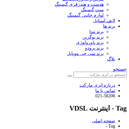
هدست و هندزفری گیمینگ
ست گیمینگ
لوازم جانبی گیمینگ
لایف استایل
برند ها
برند تندا
برند یوگرین
برند پاورولوژی
برند پرودو
برند سی جی موبایل
بلاگ
جستجو
درباره ایزی مارکت
تماس با ما
021-58206
Tag - اینترنت VDSL
صفحه اصلی
Tag -