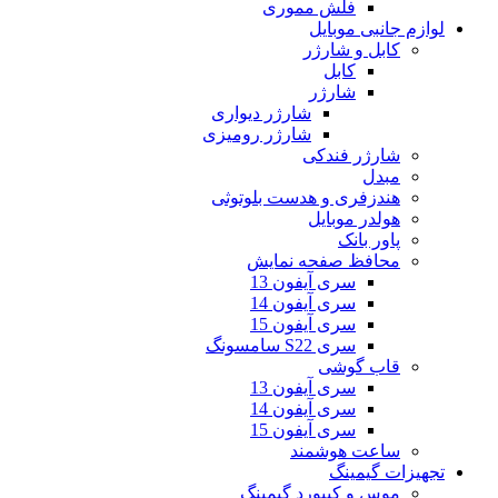
فلش مموری
لوازم جانبی موبایل
کابل و شارژر
کابل
شارژر
شارژر دیواری
شارژر رومیزی
شارژر فندکی
مبدل
هندزفری و هدست بلوتوثی
هولدر موبایل
پاور بانک
محافظ صفحه نمایش
سری آیفون 13
سری آیفون 14
سری آیفون 15
سری S22 سامسونگ
قاب گوشی
سری آیفون 13
سری آیفون 14
سری آیفون 15
ساعت هوشمند
تجهیزات گیمینگ
موس و کیبورد گیمینگ