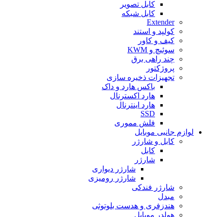
کابل تصویر
کابل شبکه
Extender
کولپد و استند
کیف و کاور
سوئیچ و KWM
چند راهی برق
پروژکتور
تجهیزات ذخیره سازی
باکس هارد و داک
هارد اکسترنال
هارد اینترنال
SSD
فلش مموری
لوازم جانبی موبایل
کابل و شارژر
کابل
شارژر
شارژر دیواری
شارژر رومیزی
شارژر فندکی
مبدل
هندزفری و هدست بلوتوثی
هولدر موبایل