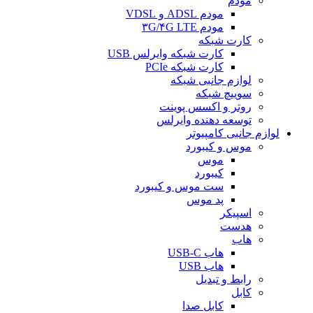
مودم
مودم ADSL و VDSL
مودم ۳G/۴G LTE
کارت شبکه
کارت شبکه وایرلس USB
کارت شبکه PCIe
لوازم جانبی شبکه
سوییچ شبکه
روتر و اکسس پوینت
توسعه دهنده وایرلس
لوازم جانبی کامپیوتر
موس و کیبورد
موس
کیبورد
ست موس و کیبورد
پد موس
اسپیکر
هدست
هاب
هاب USB-C
هاب USB
رابط و تبدیل
کابل
کابل صدا