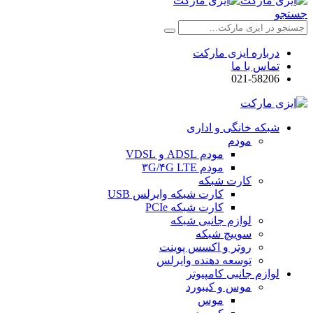
جستجو
درباره ایزی مارکت
تماس با ما
021-58206
شبکه خانگی و اداری
مودم
مودم ADSL و VDSL
مودم ۳G/۴G LTE
کارت شبکه
کارت شبکه وایرلس USB
کارت شبکه PCIe
لوازم جانبی شبکه
سوییچ شبکه
روتر و اکسس پوینت
توسعه دهنده وایرلس
لوازم جانبی کامپیوتر
موس و کیبورد
موس