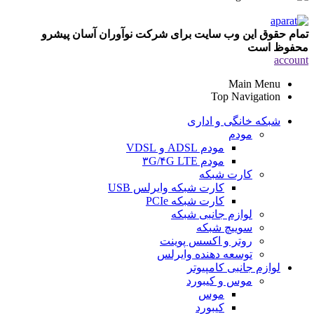
تمام حقوق این وب سایت برای شرکت نوآوران آسان پیشرو
محفوظ است
account
Main Menu
Top Navigation
شبکه خانگی و اداری
مودم
مودم ADSL و VDSL
مودم ۳G/۴G LTE
کارت شبکه
کارت شبکه وایرلس USB
کارت شبکه PCIe
لوازم جانبی شبکه
سوییچ شبکه
روتر و اکسس پوینت
توسعه دهنده وایرلس
لوازم جانبی کامپیوتر
موس و کیبورد
موس
کیبورد