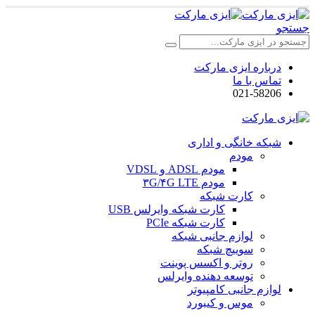
جستجو
درباره ایزی مارکت
تماس با ما
021-58206
شبکه خانگی و اداری
مودم
مودم ADSL و VDSL
مودم ۳G/۴G LTE
کارت شبکه
کارت شبکه وایرلس USB
کارت شبکه PCIe
لوازم جانبی شبکه
سوییچ شبکه
روتر و اکسس پوینت
توسعه دهنده وایرلس
لوازم جانبی کامپیوتر
موس و کیبورد