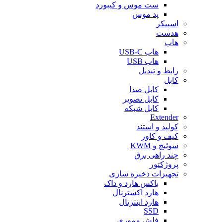
ست موس و کیبورد
پد موس
اسپیکر
هدست
هاب
هاب USB-C
هاب USB
رابط و تبدیل
کابل
کابل صدا
کابل تصویر
کابل شبکه
Extender
کولپد و استند
کیف و کاور
سوئیچ و KWM
چند راهی برق
پروژکتور
تجهیزات ذخیره سازی
باکس هارد و داک
هارد اکسترنال
هارد اینترنال
SSD
فلش مموری