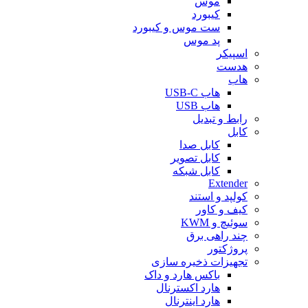
موس
کیبورد
ست موس و کیبورد
پد موس
اسپیکر
هدست
هاب
هاب USB-C
هاب USB
رابط و تبدیل
کابل
کابل صدا
کابل تصویر
کابل شبکه
Extender
کولپد و استند
کیف و کاور
سوئیچ و KWM
چند راهی برق
پروژکتور
تجهیزات ذخیره سازی
باکس هارد و داک
هارد اکسترنال
هارد اینترنال