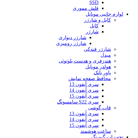
SSD
فلش مموری
لوازم جانبی موبایل
کابل و شارژر
کابل
شارژر
شارژر دیواری
شارژر رومیزی
شارژر فندکی
مبدل
هندزفری و هدست بلوتوثی
هولدر موبایل
پاور بانک
محافظ صفحه نمایش
سری آیفون 13
سری آیفون 14
سری آیفون 15
سری S22 سامسونگ
قاب گوشی
سری آیفون 13
سری آیفون 14
سری آیفون 15
ساعت هوشمند
تجهیزات گیمینگ