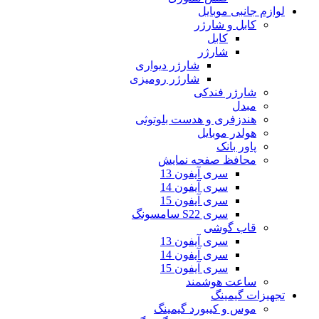
لوازم جانبی موبایل
کابل و شارژر
کابل
شارژر
شارژر دیواری
شارژر رومیزی
شارژر فندکی
مبدل
هندزفری و هدست بلوتوثی
هولدر موبایل
پاور بانک
محافظ صفحه نمایش
سری آیفون 13
سری آیفون 14
سری آیفون 15
سری S22 سامسونگ
قاب گوشی
سری آیفون 13
سری آیفون 14
سری آیفون 15
ساعت هوشمند
تجهیزات گیمینگ
موس و کیبورد گیمینگ