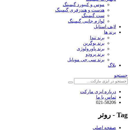
موس و کیبورد گیمینگ
هدست و هندزفری گیمینگ
ست گیمینگ
لوازم جانبی گیمینگ
لایف استایل
برند ها
برند تندا
برند یوگرین
برند پاورولوژی
برند پرودو
برند سی جی موبایل
بلاگ
جستجو
درباره ایزی مارکت
تماس با ما
021-58206
Tag - روتر
صفحه اصلی