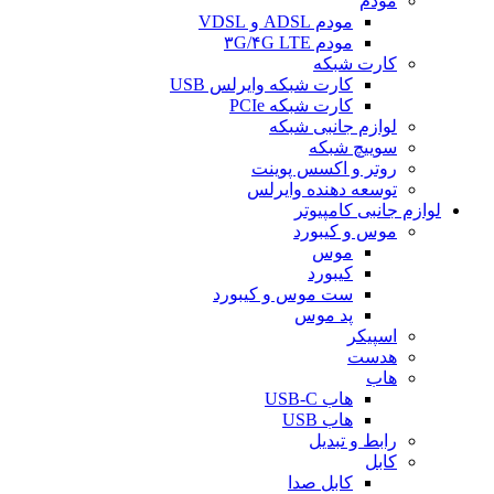
مودم
مودم ADSL و VDSL
مودم ۳G/۴G LTE
کارت شبکه
کارت شبکه وایرلس USB
کارت شبکه PCIe
لوازم جانبی شبکه
سوییچ شبکه
روتر و اکسس پوینت
توسعه دهنده وایرلس
لوازم جانبی کامپیوتر
موس و کیبورد
موس
کیبورد
ست موس و کیبورد
پد موس
اسپیکر
هدست
هاب
هاب USB-C
هاب USB
رابط و تبدیل
کابل
کابل صدا