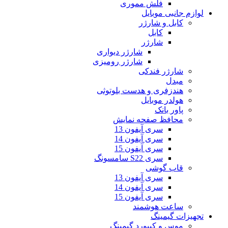
فلش مموری
لوازم جانبی موبایل
کابل و شارژر
کابل
شارژر
شارژر دیواری
شارژر رومیزی
شارژر فندکی
مبدل
هندزفری و هدست بلوتوثی
هولدر موبایل
پاور بانک
محافظ صفحه نمایش
سری آیفون 13
سری آیفون 14
سری آیفون 15
سری S22 سامسونگ
قاب گوشی
سری آیفون 13
سری آیفون 14
سری آیفون 15
ساعت هوشمند
تجهیزات گیمینگ
موس و کیبورد گیمینگ