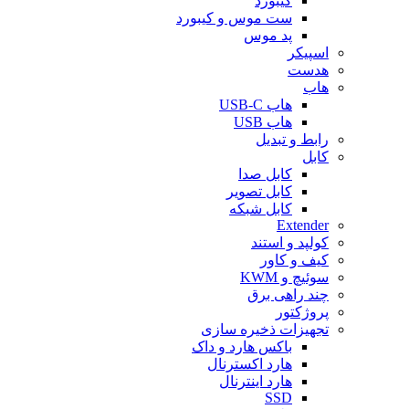
کیبورد
ست موس و کیبورد
پد موس
اسپیکر
هدست
هاب
هاب USB-C
هاب USB
رابط و تبدیل
کابل
کابل صدا
کابل تصویر
کابل شبکه
Extender
کولپد و استند
کیف و کاور
سوئیچ و KWM
چند راهی برق
پروژکتور
تجهیزات ذخیره سازی
باکس هارد و داک
هارد اکسترنال
هارد اینترنال
SSD