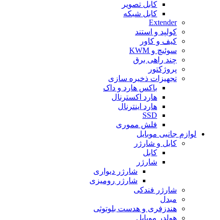
کابل تصویر
کابل شبکه
Extender
کولپد و استند
کیف و کاور
سوئیچ و KWM
چند راهی برق
پروژکتور
تجهیزات ذخیره سازی
باکس هارد و داک
هارد اکسترنال
هارد اینترنال
SSD
فلش مموری
لوازم جانبی موبایل
کابل و شارژر
کابل
شارژر
شارژر دیواری
شارژر رومیزی
شارژر فندکی
مبدل
هندزفری و هدست بلوتوثی
هولدر موبایل