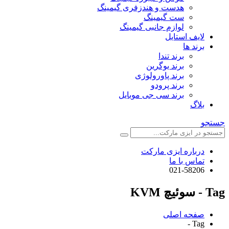
هدست و هندزفری گیمینگ
ست گیمینگ
لوازم جانبی گیمینگ
لایف استایل
برند ها
برند تندا
برند یوگرین
برند پاورولوژی
برند پرودو
برند سی جی موبایل
بلاگ
جستجو
درباره ایزی مارکت
تماس با ما
021-58206
Tag - سوئیچ KVM
صفحه اصلی
Tag -