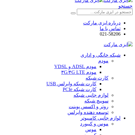
جستجو
درباره ایزی مارکت
تماس با ما
021-58206
شبکه خانگی و اداری
مودم
مودم ADSL و VDSL
مودم ۳G/۴G LTE
کارت شبکه
کارت شبکه وایرلس USB
کارت شبکه PCIe
لوازم جانبی شبکه
سوییچ شبکه
روتر و اکسس پوینت
توسعه دهنده وایرلس
لوازم جانبی کامپیوتر
موس و کیبورد
موس