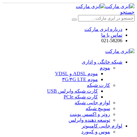
جستجو
درباره ایزی مارکت
تماس با ما
021-58206
شبکه خانگی و اداری
مودم
مودم ADSL و VDSL
مودم ۳G/۴G LTE
کارت شبکه
کارت شبکه وایرلس USB
کارت شبکه PCIe
لوازم جانبی شبکه
سوییچ شبکه
روتر و اکسس پوینت
توسعه دهنده وایرلس
لوازم جانبی کامپیوتر
موس و کیبورد