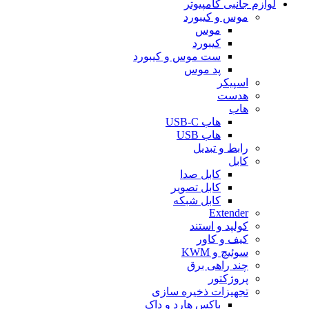
لوازم جانبی کامپیوتر
موس و کیبورد
موس
کیبورد
ست موس و کیبورد
پد موس
اسپیکر
هدست
هاب
هاب USB-C
هاب USB
رابط و تبدیل
کابل
کابل صدا
کابل تصویر
کابل شبکه
Extender
کولپد و استند
کیف و کاور
سوئیچ و KWM
چند راهی برق
پروژکتور
تجهیزات ذخیره سازی
باکس هارد و داک