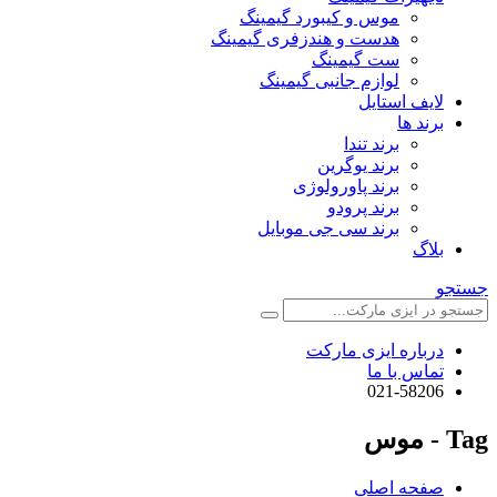
موس و کیبورد گیمینگ
هدست و هندزفری گیمینگ
ست گیمینگ
لوازم جانبی گیمینگ
لایف استایل
برند ها
برند تندا
برند یوگرین
برند پاورولوژی
برند پرودو
برند سی جی موبایل
بلاگ
جستجو
درباره ایزی مارکت
تماس با ما
021-58206
Tag - موس
صفحه اصلی