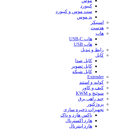
موس
کیبورد
ست موس و کیبورد
پد موس
اسپیکر
هدست
هاب
هاب USB-C
هاب USB
رابط و تبدیل
کابل
کابل صدا
کابل تصویر
کابل شبکه
Extender
کولپد و استند
کیف و کاور
سوئیچ و KWM
چند راهی برق
پروژکتور
تجهیزات ذخیره سازی
باکس هارد و داک
هارد اکسترنال
هارد اینترنال