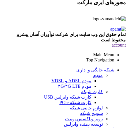
مجوزهای ایزی مارکت
تمام حقوق این وب سایت برای شرکت نوآوران آسان پیشرو
محفوظ است
account
Main Menu
Top Navigation
شبکه خانگی و اداری
مودم
مودم ADSL و VDSL
مودم ۳G/۴G LTE
کارت شبکه
کارت شبکه وایرلس USB
کارت شبکه PCIe
لوازم جانبی شبکه
سوییچ شبکه
روتر و اکسس پوینت
توسعه دهنده وایرلس