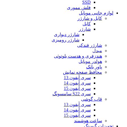
SSD
فلش مموری
لوازم جانبی موبایل
کابل و شارژر
کابل
شارژر
شارژر دیواری
شارژر رومیزی
شارژر فندکی
مبدل
هندزفری و هدست بلوتوثی
هولدر موبایل
پاور بانک
محافظ صفحه نمایش
سری آیفون 13
سری آیفون 14
سری آیفون 15
سری S22 سامسونگ
قاب گوشی
سری آیفون 13
سری آیفون 14
سری آیفون 15
ساعت هوشمند
تجهیزات گیمینگ