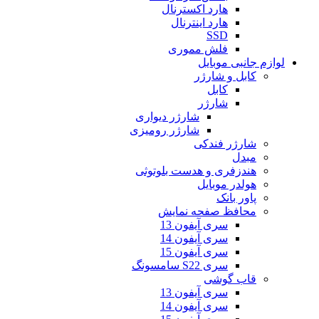
هارد اکسترنال
هارد اینترنال
SSD
فلش مموری
لوازم جانبی موبایل
کابل و شارژر
کابل
شارژر
شارژر دیواری
شارژر رومیزی
شارژر فندکی
مبدل
هندزفری و هدست بلوتوثی
هولدر موبایل
پاور بانک
محافظ صفحه نمایش
سری آیفون 13
سری آیفون 14
سری آیفون 15
سری S22 سامسونگ
قاب گوشی
سری آیفون 13
سری آیفون 14