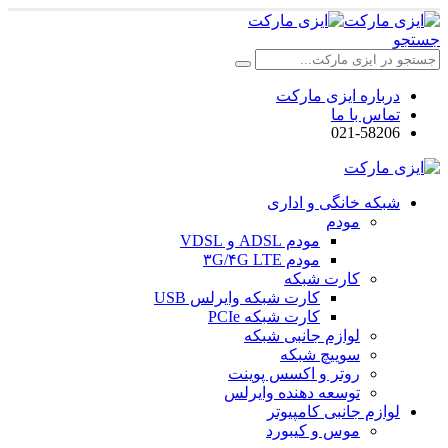
جستجو
درباره ایزی مارکت
تماس با ما
021-58206
شبکه خانگی و اداری
مودم
مودم ADSL و VDSL
مودم ۳G/۴G LTE
کارت شبکه
کارت شبکه وایرلس USB
کارت شبکه PCIe
لوازم جانبی شبکه
سوییچ شبکه
روتر و اکسس پوینت
توسعه دهنده وایرلس
لوازم جانبی کامپیوتر
موس و کیبورد