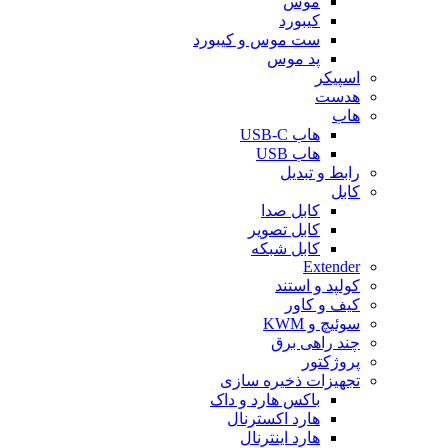
موس
کیبورد
ست موس و کیبورد
پد موس
اسپیکر
هدست
هاب
هاب USB-C
هاب USB
رابط و تبدیل
کابل
کابل صدا
کابل تصویر
کابل شبکه
Extender
کولپد و استند
کیف و کاور
سوئیچ و KWM
چند راهی برق
پروژکتور
تجهیزات ذخیره سازی
باکس هارد و داک
هارد اکسترنال
هارد اینترنال