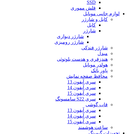
SSD
فلش مموری
لوازم جانبی موبایل
کابل و شارژر
کابل
شارژر
شارژر دیواری
شارژر رومیزی
شارژر فندکی
مبدل
هندزفری و هدست بلوتوثی
هولدر موبایل
پاور بانک
محافظ صفحه نمایش
سری آیفون 13
سری آیفون 14
سری آیفون 15
سری S22 سامسونگ
قاب گوشی
سری آیفون 13
سری آیفون 14
سری آیفون 15
ساعت هوشمند
تجهیزات گیمینگ