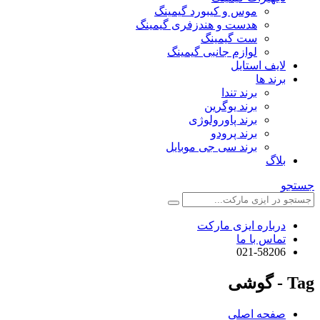
موس و کیبورد گیمینگ
هدست و هندزفری گیمینگ
ست گیمینگ
لوازم جانبی گیمینگ
لایف استایل
برند ها
برند تندا
برند یوگرین
برند پاورولوژی
برند پرودو
برند سی جی موبایل
بلاگ
جستجو
درباره ایزی مارکت
تماس با ما
021-58206
Tag - گوشی
صفحه اصلی