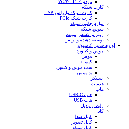
مودم ۳G/۴G LTE
کارت شبکه
کارت شبکه وایرلس USB
کارت شبکه PCIe
لوازم جانبی شبکه
سوییچ شبکه
روتر و اکسس پوینت
توسعه دهنده وایرلس
لوازم جانبی کامپیوتر
موس و کیبورد
موس
کیبورد
ست موس و کیبورد
پد موس
اسپیکر
هدست
هاب
هاب USB-C
هاب USB
رابط و تبدیل
کابل
کابل صدا
کابل تصویر
کابل شبکه