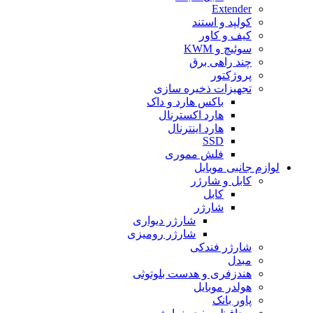
Extender
کولپد و استند
کیف و کاور
سوئیچ و KWM
چند راهی برق
پروژکتور
تجهیزات ذخیره سازی
باکس هارد و داک
هارد اکسترنال
هارد اینترنال
SSD
فلش مموری
لوازم جانبی موبایل
کابل و شارژر
کابل
شارژر
شارژر دیواری
شارژر رومیزی
شارژر فندکی
مبدل
هندزفری و هدست بلوتوثی
هولدر موبایل
پاور بانک