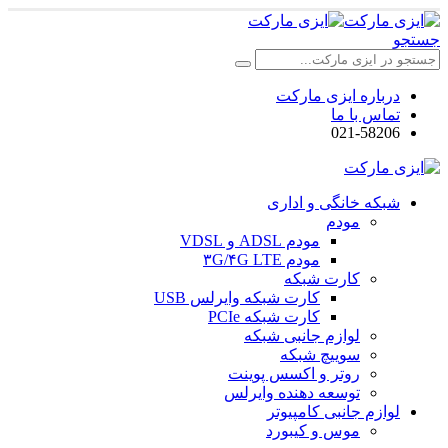
جستجو
درباره ایزی مارکت
تماس با ما
021-58206
شبکه خانگی و اداری
مودم
مودم ADSL و VDSL
مودم ۳G/۴G LTE
کارت شبکه
کارت شبکه وایرلس USB
کارت شبکه PCIe
لوازم جانبی شبکه
سوییچ شبکه
روتر و اکسس پوینت
توسعه دهنده وایرلس
لوازم جانبی کامپیوتر
موس و کیبورد