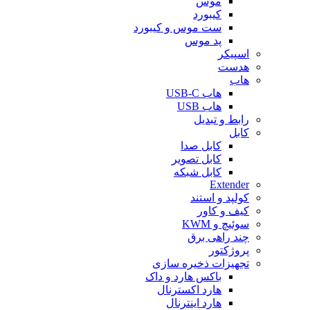
موس
کیبورد
ست موس و کیبورد
پد موس
اسپیکر
هدست
هاب
هاب USB-C
هاب USB
رابط و تبدیل
کابل
کابل صدا
کابل تصویر
کابل شبکه
Extender
کولپد و استند
کیف و کاور
سوئیچ و KWM
چند راهی برق
پروژکتور
تجهیزات ذخیره سازی
باکس هارد و داک
هارد اکسترنال
هارد اینترنال