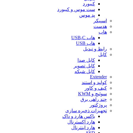
کیبورد
ست موس و کیبورد
پد موس
اسپیکر
هدست
هاب
هاب USB-C
هاب USB
رابط و تبدیل
کابل
کابل صدا
کابل تصویر
کابل شبکه
Extender
کولپد و استند
کیف و کاور
سوئیچ و KWM
چند راهی برق
پروژکتور
تجهیزات ذخیره سازی
باکس هارد و داک
هارد اکسترنال
هارد اینترنال
SSD