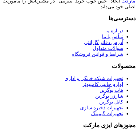
مارکت
ایجاد “حس خوب خرید اینترنتی” در مشتریانش را ماموریت
اصلی خود می‌داند.
دسترسی‌ها
درباره ما
تماس با ما
آدرس دفاتر گارانتی
سوالات متداول
شرایط و قوانین فروشگاه
محصولات
تجهیزات شبکه خانگی و اداری
لوازم جانبی کامپیوتر
هاب یوگرین
شارژر یوگرین
کابل یوگرین
تجهیزات ذخیره سازی
تجهیزات گیمینگ
مجوزهای ایزی مارکت