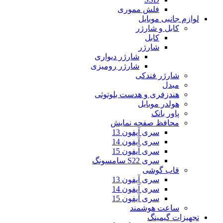
فلش مموری
لوازم جانبی موبایل
کابل و شارژر
کابل
شارژر
شارژر دیواری
شارژر رومیزی
شارژر فندکی
مبدل
هندزفری و هدست بلوتوثی
هولدر موبایل
پاور بانک
محافظ صفحه نمایش
سری آیفون 13
سری آیفون 14
سری آیفون 15
سری S22 سامسونگ
قاب گوشی
سری آیفون 13
سری آیفون 14
سری آیفون 15
ساعت هوشمند
تجهیزات گیمینگ