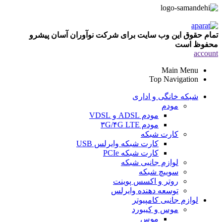
تمام حقوق این وب سایت برای شرکت نوآوران آسان پیشرو
محفوظ است
account
Main Menu
Top Navigation
شبکه خانگی و اداری
مودم
مودم ADSL و VDSL
مودم ۳G/۴G LTE
کارت شبکه
کارت شبکه وایرلس USB
کارت شبکه PCIe
لوازم جانبی شبکه
سوییچ شبکه
روتر و اکسس پوینت
توسعه دهنده وایرلس
لوازم جانبی کامپیوتر
موس و کیبورد
موس