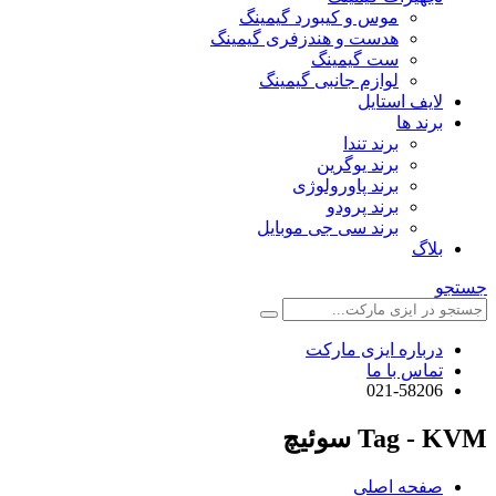
موس و کیبورد گیمینگ
هدست و هندزفری گیمینگ
ست گیمینگ
لوازم جانبی گیمینگ
لایف استایل
برند ها
برند تندا
برند یوگرین
برند پاورولوژی
برند پرودو
برند سی جی موبایل
بلاگ
جستجو
درباره ایزی مارکت
تماس با ما
021-58206
Tag - KVM سوئیچ
صفحه اصلی