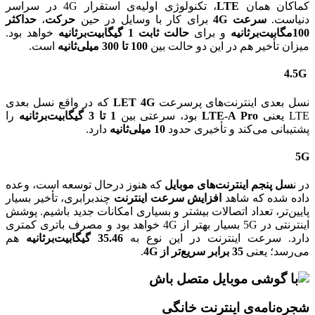
کماکان همان
LTE
، تکنولوژی اولیه‌ی استقرار 4G در سراسر
دنیاست.
سرعت 4G
برای کار با وسایل در حین
حرکت
،
حداکثر
100مگابیت‌‌برثانیه
و برای
حالت ثابت 1 گیگابیت‌بر‌ثانیه
خواهد بود.
میزان تأخیر هم در این دو حالت بین
100 تا 300 میلی‌ثانیه
است.
4.5G
نسل بعدی اینترنت‌های پرسرعت
LET 4G
که در واقع نسل بعدی
LTE یعنی
LTE-A Pro
بود، سرعتی بین
1 تا 3 گیگابیت‌بر‌ثانیه
را
پشتیبانی می‌کند و تأخیری حدود
10 میلی‌ثانیه
دارد.
5G
در ن
سل پنجم اینترنت‌های موبایل
که هنوز درحال توسعه است، وعده
داده شده که شاهد
افزایش سرعت اینترنت
چندبرابری، تأخیر بسیار
پایین‌تر، تعداد اتصالات بیشتر و بسیاری امکانات جدید باشیم. پوشش
اینترنتی در 5G بسیار بهتر از 4G خواهد بود و مصرف باتری کمتری
دارد. سرعت اینترنت در این نوع به
35.46 گیگابیت‌‌برثانیه
هم
می‌رسد؛ یعنی
35 برابر سریع‌تر از 4G
.
شجره‌نامه‌ی اینترنت خانگی