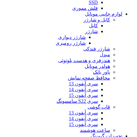
SSD
فلش مموری
لوازم جانبی موبایل
کابل و شارژر
کابل
شارژر
شارژر دیواری
شارژر رومیزی
شارژر فندکی
مبدل
هندزفری و هدست بلوتوثی
هولدر موبایل
پاور بانک
محافظ صفحه نمایش
سری آیفون 13
سری آیفون 14
سری آیفون 15
سری S22 سامسونگ
قاب گوشی
سری آیفون 13
سری آیفون 14
سری آیفون 15
ساعت هوشمند
تجهیزات گیمینگ