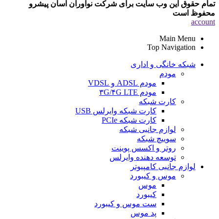
تمام حقوق این وب سایت برای شرکت نوآوران آسان پیشرو
محفوظ است
account
Main Menu
Top Navigation
شبکه خانگی و اداری
مودم
مودم ADSL و VDSL
مودم ۳G/۴G LTE
کارت شبکه
کارت شبکه وایرلس USB
کارت شبکه PCIe
لوازم جانبی شبکه
سوییچ شبکه
روتر و اکسس پوینت
توسعه دهنده وایرلس
لوازم جانبی کامپیوتر
موس و کیبورد
موس
کیبورد
ست موس و کیبورد
پد موس