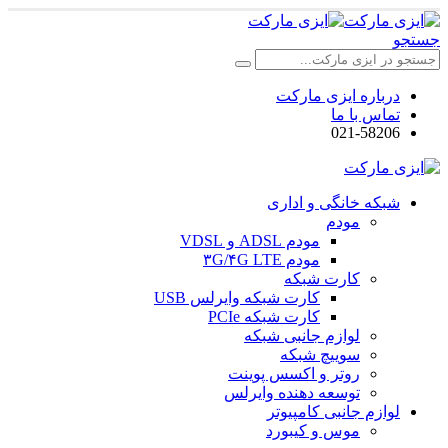
جستجو
درباره ایزی مارکت
تماس با ما
021-58206
شبکه خانگی و اداری
مودم
مودم ADSL و VDSL
مودم ۳G/۴G LTE
کارت شبکه
کارت شبکه وایرلس USB
کارت شبکه PCIe
لوازم جانبی شبکه
سوییچ شبکه
روتر و اکسس پوینت
توسعه دهنده وایرلس
لوازم جانبی کامپیوتر
موس و کیبورد