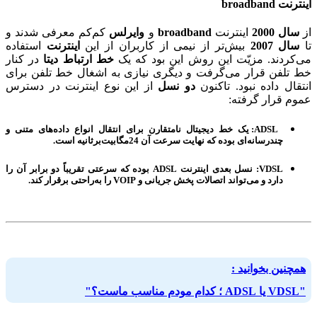
اینترنت broadband
از
سال
2000
اینترنت
broadband
و
وایرلس
کم‌کم معرفی شدند و
تا
سال 2007
بیش‌تر از نیمی از کاربران از این
اینترنت
استفاده
می‌کردند. مزیّت این روش این بود که یک
خط ارتباط دیتا
در کنار
خط تلفن قرار می‌‌گرفت و دیگری نیازی به اشغال خط تلفن برای
انتقال داده نبود. تاکنون
دو نسل
از این نوع اینترنت در دسترس
عموم قرار گرفته:
ADSL: یک خط دیجیتال نامتقارن برای انتقال انواع داده‌های متنی و
چندرسانه‌ای بوده که نهایت سرعت آن 24مگابیت‌بر‌‌ثانیه است.
VDSL: نسل بعدی اینترنت ADSL بوده که سرعتی تقریباً دو برابر آن را
دارد و می‌تواند اتصالات پخش جریانی و VOIP را به‌راحتی برقرار کند.
همچنین بخوانید :
"VDSL یا ADSL ؛ کدام مودم مناسب ماست؟"