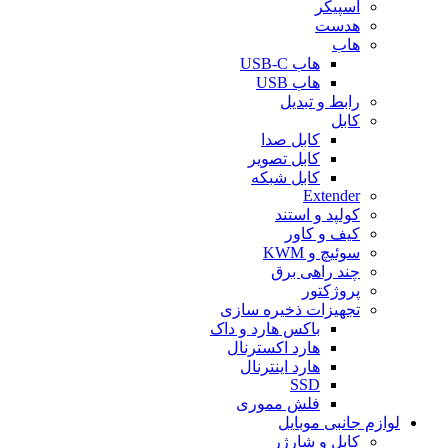
اسپیکر
هدست
هاب
هاب USB-C
هاب USB
رابط و تبدیل
کابل
کابل صدا
کابل تصویر
کابل شبکه
Extender
کولپد و استند
کیف و کاور
سوئیچ و KWM
چند راهی برق
پروژکتور
تجهیزات ذخیره سازی
باکس هارد و داک
هارد اکسترنال
هارد اینترنال
SSD
فلش مموری
لوازم جانبی موبایل
کابل و شارژر