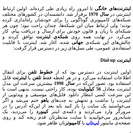
اینترنت‌های خانگی
تا امروز راه زیادی طی کرده‌اند. اولین ارتباط
اینترنتی در
سال 1970
برقرار شد. دانشمندان در کشورهای مختلف
شبکه‌های کامپیوتری گوناگونی را برای خودشان راه‌اندازی کرده
بودند؛ ولی ارتباط میان این شبکه‌ها، چندان راحت نبود؛ چون هر
شبکه‌ای با زبان و قانون خودش برای ارسال و دریافت پیام، کار
می‌کرد. در نهایت همه روی
شبکه‌ی اینترنت
توافق کردند و
چالش‌های این شبکه‌ی
جهانی
شده، آغاز شد. اینترنت با قابلیت
استفاده‌‌ی عمومی، طی نسل‌های زیر در دسترس قرار گرفت:
اینترنت Dial-up
اولین اینترنت در دسترس بود که از
خطوط تلفن
برای انتقال
اطلاعات استفاده می‌کرد و در هر لحظه فقط
تلفن
یا
اینترنت
قابل
استفاده بود. تصور این‌که در
سال 1998
بیشترین سرعت این مدل
اینترنت معادل
56 کیلوبایت
بوده، کار راحتی نیست. بدیهی است با
این سرعت کسی انتظار دانلود فایل‌های موسیقی و ویدئویی از
اینترنت را نداشت و ته‌تهش به چت‌های
یاهو
ختم می‌شد و اگر
می‌خواستید یک سایت را باز کنید باید بعد از این‌که آدرس را در
مرورگر وارد می‌کردید و دکمه‌ی اینتر
کیبورد
را می‌زدید، یک
شبانه‌روز می‌خوابیدید تا سایت مدنظرتان قدم رنجه کند و روی
صفحه‌ی مانیتور
لپ‌تاپ
یا
کامپیوتر‌
تان ظاهر شود.