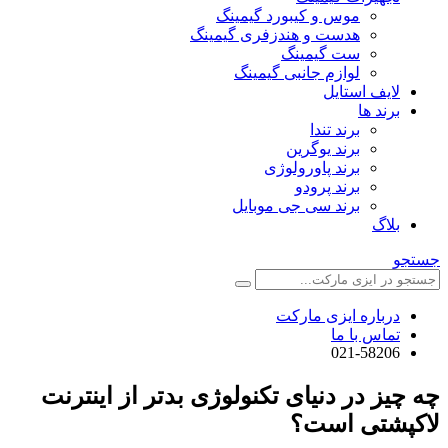
موس و کیبورد گیمینگ
هدست و هندزفری گیمینگ
ست گیمینگ
لوازم جانبی گیمینگ
لایف استایل
برند ها
برند تندا
برند یوگرین
برند پاورولوژی
برند پرودو
برند سی جی موبایل
بلاگ
جستجو
درباره ایزی مارکت
تماس با ما
021-58206
چه چیز در دنیای تکنولوژی بدتر از اینترنت
لاکپشتی است؟