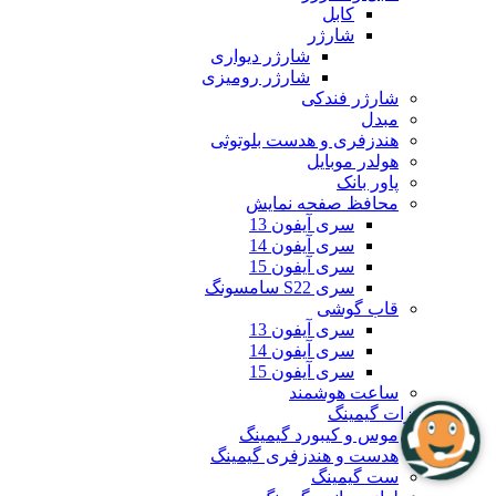
کابل
شارژر
شارژر دیواری
شارژر رومیزی
شارژر فندکی
مبدل
هندزفری و هدست بلوتوثی
هولدر موبایل
پاور بانک
محافظ صفحه نمایش
سری آیفون 13
سری آیفون 14
سری آیفون 15
سری S22 سامسونگ
قاب گوشی
سری آیفون 13
سری آیفون 14
سری آیفون 15
ساعت هوشمند
تجهیزات گیمینگ
موس و کیبورد گیمینگ
هدست و هندزفری گیمینگ
ست گیمینگ