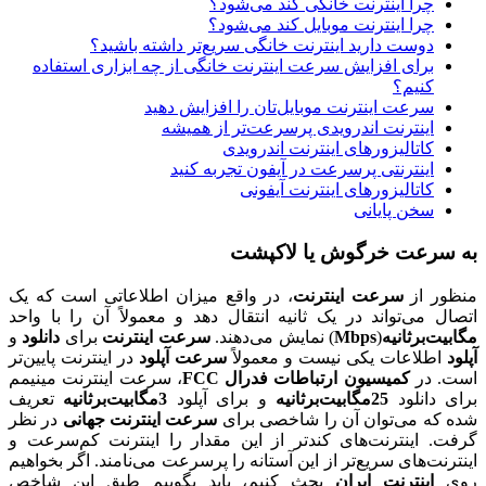
چرا اینترنت خانگی کند می‌شود؟
چرا اینترنت موبایل کند می‌شود؟
دوست دارید اینترنت خانگی سریع‌تر داشته باشید؟
برای افزایش سرعت اینترنت خانگی از چه ابزاری استفاده
کنیم؟
سرعت اینترنت موبایل‌تان را افزایش دهید
اینترنت اندرویدی پرسرعت‌تر از همیشه
کاتالیزورهای اینترنت اندرویدی
اینترنتی پرسرعت در آیفون تجربه کنید
کاتالیزورهای اینترنت آیفونی
سخن پایانی
به سرعت خرگوش یا لاکپشت
منظور از
سرعت اینترنت
، در واقع میزان اطلاعاتی است که یک
اتصال می‌تواند در یک ثانیه انتقال دهد و معمولاً آن را با واحد
مگابیت‌بر‌ثانیه
(
Mbps
) نمایش می‌دهند.
سرعت اینترنت
برای
دانلود
و
آپلود
اطلاعات یکی نیست و معمولاً
سرعت آپلود
در اینترنت پایین‌تر
است. در
کمیسیون ارتباطات فدرال FCC
، سرعت اینترنت مینیمم
برای دانلود
25مگابیت‌بر‌ثانیه
و برای آپلود
3مگابیت‌بر‌ثانیه
تعریف
شده که می‌توان آن را شاخصی برای
سرعت اینترنت جهانی
در نظر
گرفت. اینترنت‌های کندتر از این مقدار را اینترنت کم‌سرعت و
اینترنت‌های سریع‌تر از این آستانه را پرسرعت می‌نامند. اگر بخواهیم
روی
اینترنت ایران
بحث کنیم، باید بگوییم طبق این شاخص