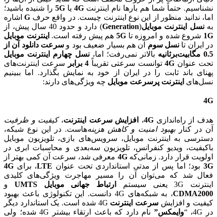
نشناسیم. حتماً شما هم بارها نام اینترنت
4G
یا
5G
را شنیده‌ باشید؛
اما، ندانید منظور از این نوع اینترنت چیست. در واقع حرف
G
اشاره
به
نسل اینترنت موبایل
(
Generation
) دارد و حدود 40 سال پیش، از
1G
شروع شده و امروزه تا
5G
هم پیش رفته است.
اینترنت موبایل
در ایران تا
نسل سوم
آن هم بسیار ضعیف بود و
سرعت دانلود آن از
0.5 مگابیت‌بر‌ثانیه
بالاتر نمی‌رفت؛ اما،
نسل چهارم اینترنت موبایل
تحت عنوان
4G
توانست سرعتی تقریباً
4 برابر
سرعت اینترنت‌های
پهنای باند ثابت را در ایران از خود به نمایش بگذارد. اما ببینیم
نسل‌های
اینترنت پرسرعت موبایل
چه ویژگی‌های دارند:
4G
هدف از راه‌اندازی
4G
،
افزایش سرعت اینترنت
،
کیفیت و ظرفیت
آن در کنار
بهبود امنیت و کاهش هزینه‌
هاست. در این نوع شبکه،
دسترسی به اینترنت موبایل، سرویس‌های بازی، تلویزیون موبایل
باکیفیت، ویدیو کنفرانس، تلویزیون سه‌بعدی و محاسبات ابری در
اولویت قرار دارد. زمانی‌که
4G
معرفی شد، سرعت آن کمی بهتر از
3G
بود؛ اما پس از مدتی استانداردی تحت عنوان
LTE
، برای
4G
فعال شد که می‌توان آن را مسیر مهاجرت ویژگی‌های کلیدی
اینترنت 3G یعنی سیستم
ارتباط جهانی موبایل UMTS
و
CDMA2000
، به شبکه‌های 4G دانست. این تکنولوژی باعث بهبود
کیفیت و افزایش
سرعت اینترنت
4G شده است. یک استاندارد دیگر
در 4G، “
وایمکس”
نام دارد که باعث ارتقاء بیشتر 4G شده؛ ولی