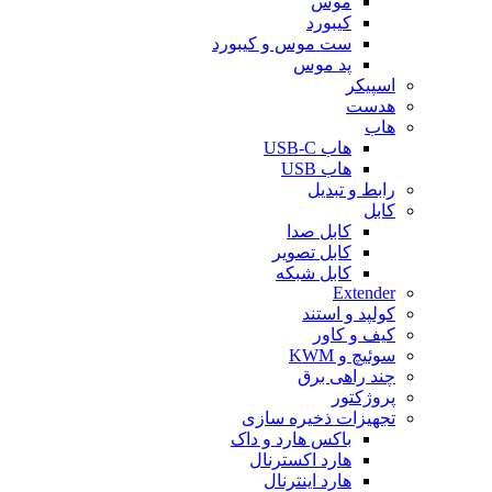
موس
کیبورد
ست موس و کیبورد
پد موس
اسپیکر
هدست
هاب
هاب USB-C
هاب USB
رابط و تبدیل
کابل
کابل صدا
کابل تصویر
کابل شبکه
Extender
کولپد و استند
کیف و کاور
سوئیچ و KWM
چند راهی برق
پروژکتور
تجهیزات ذخیره سازی
باکس هارد و داک
هارد اکسترنال
هارد اینترنال