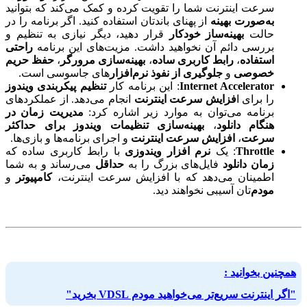
سرعت اینترنت شما را تقویت کرده و کمک می‌کند که بتوانید
به‌صورت بهینه
از پهنای‌ باندتان استفاده کنید. اگر برنامه را در
حالت
بهینه‌ساز خودکار
قرار دهید، دیگر نیازی به تنظیم و
بررسی دائم آن نخواهید داشت. مزیت‌های این برنامه
راحتی
استفاده
،
رابط کاربری ساده
،
بهینه‌سازی مرورگر
،
حفظ حریم
خصوصی
و
جلوگیری از نفوذ نرم‌افزار
های جاسوسی است.
Internet Accelerator
: این برنامه کار
تنظیم پیکربندی ویندوز
را برای ا
فزایش سرعت اینترنت
انجام می‌دهد. از عملکردهای
برنامه می‌توان به موارد زیر اشاره کرد:
مدیریت زمان در
هنگام دانلود
،
بهینه‌سازی تنظیمات ویندوز برای حداکثر
سرعت
،
افزایش سرعت اینترنت
و اجرای برنامه‌ها و بازی‌ها.
Throttle
: یک
نرم افزار ویندوزی
با رابط کاربری ساده که
زمان دانلود
فایل‌های بزرگ را به
حداقل
می‌رساند و به شما
اطمینان می‌دهد که با افزایش سرعت اینترنت،
کامپیوتر
و
مودم‌
تان آسیبی نخواهند دید.
همچنین بخوانید :
"اگر اینترنت سریع‌تر می‌خواهید مودم VDSL بخرید"