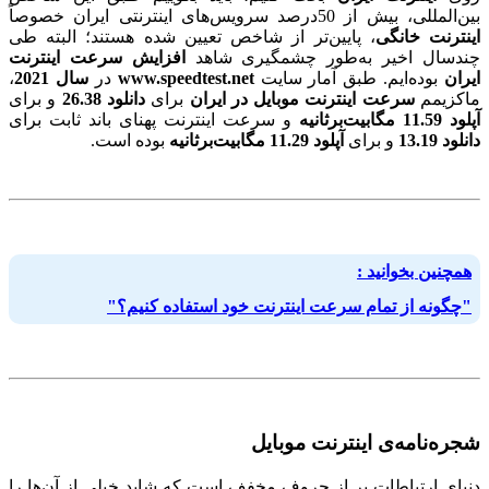
بین‌المللی، بیش از 50درصد سرویس‌های اینترنتی ایران خصوصاً
اینترنت خانگی
، پایین‌تر از شاخص تعیین شده هستند؛ البته طی
چندسال اخیر به‌طور چشمگیری شاهد
افزایش سرعت اینترنت
ایران
بوده‌ایم. طبق آمار سایت
www.speedtest.net
در
سال 2021
،
ماکزیمم
سرعت اینترنت موبایل در ایران
برای
دانلود 26.38
و برای
آپلود 11.59 مگابیت‌بر‌ثانیه
و سرعت اینترنت پهنای باند ثابت برای
دانلود 13.19
و برای
آپلود 11.29 مگابیت‌بر‌ثانیه
بوده است.
همچنین بخوانید :
"چگونه از تمام سرعت اینترنت خود استفاده کنیم؟"
شجره‌نامه‌ی اینترنت موبایل
دنیای ارتباطات پر از حروف مخفف است که شاید خیلی از آن‌ها را