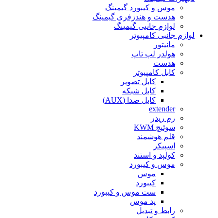
موس و کیبورد گیمینگ
هدست و هندزفری گیمینگ
لوازم جانبی گیمینگ
لوازم جانبی کامپیوتر
مانیتور
هولدر لپ تاپ
هدست
کابل کامپیوتر
کابل تصویر
کابل شبکه
کابل صدا (AUX)
extender
رم ریدر
سوئیچ KWM
قلم هوشمند
اسپیکر
کولپد و استند
موس و کیبورد
موس
کیبورد
ست موس و کیبورد
پد موس
رابط و تبدیل