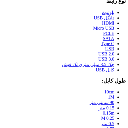
نوع رابط
بلوتوث
دانگل USB
HDMI
Micro USB
PCI.E
SATA
Type C
USB
USB 2.0
USB 3.0
جک 3.5 میلی متری تک فیش
کابل USB
طول کابل:
10cm
1M
90 سانتی متر
0.15 متر
0.15m
0.25 M
0.5 متر