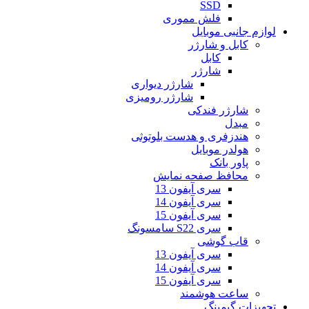
SSD
فلش مموری
لوازم جانبی موبایل
کابل و شارژر
کابل
شارژر
شارژر دیواری
شارژر رومیزی
شارژر فندکی
مبدل
هندزفری و هدست بلوتوثی
هولدر موبایل
پاور بانک
محافظ صفحه نمایش
سری آیفون 13
سری آیفون 14
سری آیفون 15
سری S22 سامسونگ
قاب گوشی
سری آیفون 13
سری آیفون 14
سری آیفون 15
ساعت هوشمند
تجهیزات گیمینگ