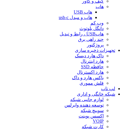
کیف و کاور
هاب
هاب USB
هاب و مبدل usb-c
وب کم
دانگل بلوتوث
هابUSB ، رابط و تبدیل
چند راهی برق
پروژکتور
تجهیزات ذخیره سازی
داک هارد دیسک
هارد اینترنال
حافظه SSD
هارد اکسترنال
باکس هارد و داک
فلش مموری
لپ تاپ
شبکه خانگی و اداری
لوازم جانبی شبکه
توسعه دهنده وایرلس
سوییچ شبکه
اکسس پوینت
VOIP
کارت شبکه