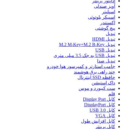
آداپتور پرینتر
آویز صندلی
اسپلیتر
اسپیکر بلوتوثی
اکستندر
پیچ گوشتی
تبدیل
تبدیل HDMI
تبدیل M.2 M-Key+M.2 B-Key
تبدیل USB
تبدیل USB به جک 3.5 میلی متری
تبدیل صدا
جامپ استارتر و کمپرسور هوا خودرو
چند راهی برق هوشمند
حافظه SSD اینترنال
داک استیشن
ست کیبورد و موس
قلم
کابل Display Port
کابل DisplayPort
کابل USB 3.0
کابل VGA
کابل افزایش طول
کابل پرینتر