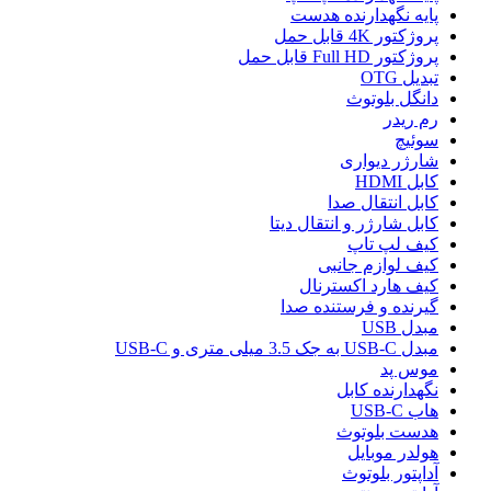
پایه نگهدارنده هدست
پروژکتور 4K قابل حمل
پروژکتور Full HD قابل حمل
تبدیل OTG
دانگل بلوتوث
رم ریدر
سوئیچ
شارژر دیواری
کابل HDMI
کابل انتقال صدا
کابل شارژر و انتقال دیتا
کیف لپ تاپ
کیف لوازم جانبی
کیف هارد اکسترنال
گیرنده و فرستنده صدا
مبدل USB
مبدل USB-C به جک 3.5 میلی متری و USB-C
موس پد
نگهدارنده کابل
هاب USB-C
هدست بلوتوث
هولدر موبایل
آداپتور بلوتوث