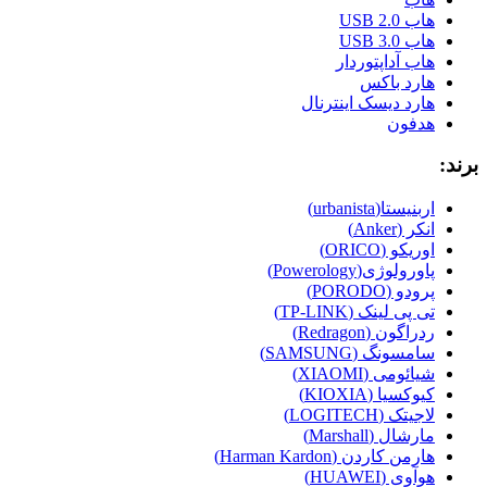
هاب USB 2.0
هاب USB 3.0
هاب آداپتوردار
هارد باکس
هارد دیسک اینترنال
هدفون
برند:
اربنیستا(urbanista)
انکر (Anker)
اوریکو (ORICO)
پاورولوژی(Powerology)
پرودو (PORODO)
تی پی لینک (TP-LINK)
ردراگون (Redragon)
سامسونگ (SAMSUNG)
شیائومی (XIAOMI)
کیوکسیا (KIOXIA)
لاجیتک (LOGITECH)
مارشال (Marshall)
هارمن کاردن (Harman Kardon)
هوآوی (HUAWEI)