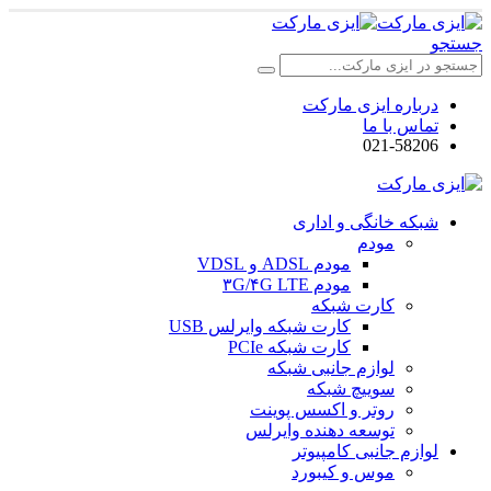
جستجو
درباره ایزی مارکت
تماس با ما
021-58206
شبکه خانگی و اداری
مودم
مودم ADSL و VDSL
مودم ۳G/۴G LTE
کارت شبکه
کارت شبکه وایرلس USB
کارت شبکه PCIe
لوازم جانبی شبکه
سوییچ شبکه
روتر و اکسس پوینت
توسعه دهنده وایرلس
لوازم جانبی کامپیوتر
موس و کیبورد