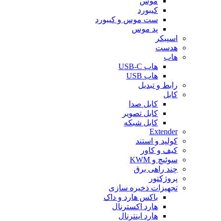
موس
کیبورد
ست موس و کیبورد
پد موس
اسپیکر
هدست
هاب
هاب USB-C
هاب USB
رابط و تبدیل
کابل
کابل صدا
کابل تصویر
کابل شبکه
Extender
کولپد و استند
کیف و کاور
سوئیچ و KWM
چند راهی برق
پروژکتور
تجهیزات ذخیره سازی
باکس هارد و داک
هارد اکسترنال
هارد اینترنال