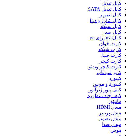
کابل تبدیل
کابل تبدیل SATA
کابل تصویر
کابل شارژ و دیتا
کابل شبکه
کابل صدا
کابلusb برای pc
کارت خوان
کارت شبکه
کارت صدا
کارت کپچر
کارت کپچر ویدئو
کاور لپ تاپ
کیبورد
کیبورد و موس
کیف پاور ژنراتور
کیف چند منظوره
مانیتور
مبدل HDMI
مبدل پرینتر
مبدل تصویر
مبدل صدا
موس
هاب