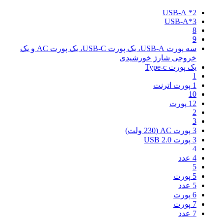
2* USB-A
3*USB-A
8
9
سه پورت USB-A، یک پورت USB-C، یک پورت AC و یک
خروجی شارژ خورشیدی
یک پورت Type-c
1
1 پورت اترنت
10
12 پورت
2
3
3 پورت AC (230 ولت)
3 پورت USB 2.0
4
4 عدد
5
5 پورت
5 عدد
6 پورت
7 پورت
7 عدد