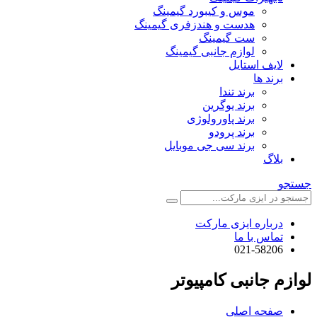
موس و کیبورد گیمینگ
هدست و هندزفری گیمینگ
ست گیمینگ
لوازم جانبی گیمینگ
لایف استایل
برند ها
برند تندا
برند یوگرین
برند پاورولوژی
برند پرودو
برند سی جی موبایل
بلاگ
جستجو
درباره ایزی مارکت
تماس با ما
021-58206
لوازم جانبی کامپیوتر
صفحه اصلی