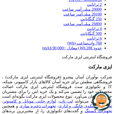
2 ترابایت
20000 میلی آمپر ساعت
20100 میلی‌آمپر ساعت
250 گیگابایت
26800 میلی‌آمپر ساعت
4 ترابایت
500 گیگابایت
6 ترابایت
768 وات‌ساعت (Wh)
حدود 288 Wh (معادل ~90,000 mAh)
فروشگاه اینترنتی ایزی مارکت
ایزی مارکت
شرکت نوآوران آسان پیشرو (فروشگاه اینترنتی ایزی مارکت) ،
فروشگاهی مطمئن برای خرید آسان کالاهای بازار کامپیوتر، شبکه،
IT و تکنولوژی ست. فروشگاه اینترنتی ایزی مارکت اصالت
محصولات خود را تضمین می‌کند و یک خرید امن را برای مشتریان
خود به ارمغان می‌آورد. تنوع محصولات ایزی مارکت بگونه‌ای است
که مشتریان می‌توانند
لپ تاپ
،
لوازم جانبی موبایل و کامپیوتر
،
تجهیزات شبکه‌ی خانگی و اداری
،
تجهیزات ذخیره سازی
و همچنین
تجهیزات گیمینگ
و گجت‌های تکنولوژی را، از معتبرترین برندهای