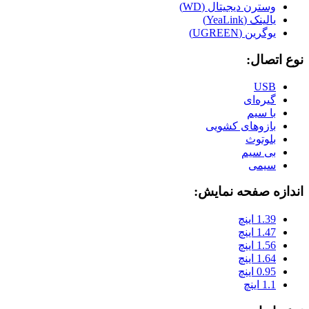
وسترن دیجیتال (WD)
یالینک (YeaLink)
یوگرین (UGREEN)
نوع اتصال:
USB
گیره‌ای
با سیم
بازوهای کشویی
بلوتوث
بی سیم
سیمی
اندازه صفحه نمایش:
1.39 اینچ
1.47 اینچ
1.56 اینچ
1.64 اینچ
0.95 اینچ
1.1 اینچ