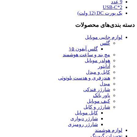
9 عدد
USB-C*2
یک پورت DC (12 ولت)
دسته بندی‌های محصولات
لوازم جانبی موبایل
گلس
گلس آیفون ۱۵
مچ بند و ساعت هوشمند
هولدر موبایل
آداپتور
کابل و مبدل
هندزفری و هدست بلوتوثی
مبدل
شارژر فندکی
پاور بانک
کیف موبایل
شارژر و کابل
کابل موبایل
شارژر دیواری
شارژر رومیزی
لوازم هوشمند
تجهیزات گیمینگ