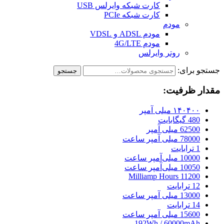
کارت شبکه وایرلس USB
کارت شبکه PCIe
مودم
مودم ADSL و VDSL
مودم 4G/LTE
روتر وایرلس
جستجو برای:
جستجو
مقدار ظرفیت:
۱۴۰۴۰۰ میلی آمپر
480 گیگابایت
62500 میلی آمپر
78000 میلی آمپر ساعت
1 ترابایت
10000 میلی‌آمپر ساعت
10050 میلی‌آمپر ساعت
11200 Milliamp Hours
12 ترابایت
13000 میلی آمپر ساعت
14 ترابایت
15600 میلی آمپر ساعت
192Wh / 60000mAh