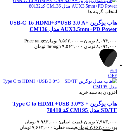
انتخاب گزینه ها
هاب یوگرین USB-C To HDMI+3*USB 3.0 A+
AUX3.5mm+PD Power مدل CM136
۸,۰۹۴,۰۰۰
تومان
–
۹,۵۶۲,۰۰۰
تومان
Price range:
۸,۰۹۴,۰۰۰ تومان through ۹,۵۶۲,۰۰۰ تومان
%
4
OFF
افزودن به سبد خرید
هاب یوگرین Type C to HDMI +USB 3.0*3 +
SD/TF مدل CM195 کد 70410
۷,۹۸۳,۰۰۰
تومان
قیمت اصلی: ۷,۹۸۳,۰۰۰ تومان
بود.
۷,۶۶۳,۰۰۰
تومان
قیمت فعلی: ۷,۶۶۳,۰۰۰ تومان.