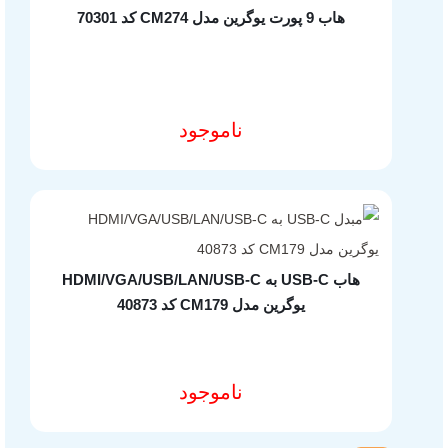
سوالات متداول
هاب 9 پورت یوگرین مدل CM274 کد 70301
شرایط و قوانین فروشگاه
محصولات
ناموجود
مشخصات فنی محصول
تجهیزات شبکه خانگی و اداری
لوازم جانبی کامپیوتر
هاب یوگرین
شارژر یوگرین
هاب USB-C به HDMI/VGA/USB/LAN/USB-C
یوگرین مدل CM179 کد 40873
کابل یوگرین
تجهیزات ذخیره سازی
ناموجود
افزودن به سبد خرید
تجهیزات گیمینگ