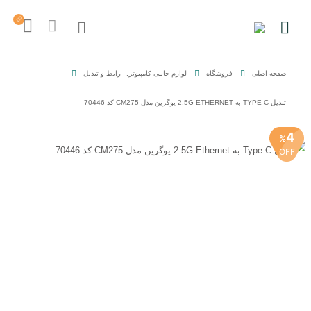
صفحه اصلی
فروشگاه
لوازم جانبی کامپیوتر
,
رابط و تبدیل
تبدیل TYPE C به 2.5G ETHERNET یوگرین مدل CM275 کد 70446
4
%
OFF