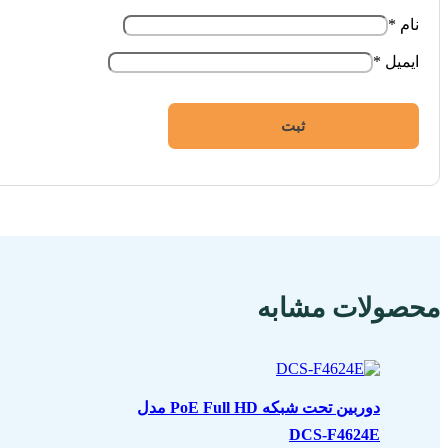
نام
*
ایمیل
*
محصولات مشابه
دوربین تحت شبکه PoE Full HD مدل
DCS-F4624E