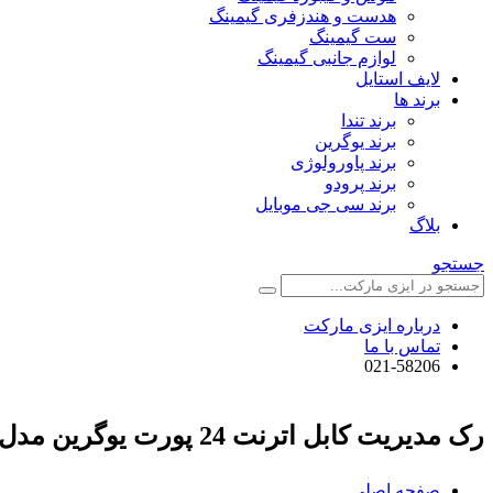
هدست و هندزفری گیمینگ
ست گیمینگ
لوازم جانبی گیمینگ
لایف استایل
برند ها
برند تندا
برند یوگرین
برند پاورولوژی
برند پرودو
برند سی جی موبایل
بلاگ
جستجو
درباره ایزی مارکت
تماس با ما
021-58206
رک مدیریت کابل اترنت 24 پورت یوگرین مدل NW128 کد 70424
صفحه اصلی