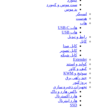
کیبورد
ست موس و کیبورد
پد موس
اسپیکر
هدست
هاب
هاب USB-C
هاب USB
رابط و تبدیل
کابل
کابل صدا
کابل تصویر
کابل شبکه
Extender
کولپد و استند
کیف و کاور
سوئیچ و KWM
چند راهی برق
پروژکتور
تجهیزات ذخیره سازی
باکس هارد و داک
هارد اکسترنال
هارد اینترنال
SSD