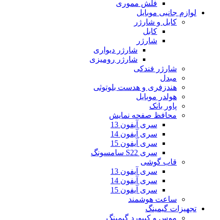
فلش مموری
لوازم جانبی موبایل
کابل و شارژر
کابل
شارژر
شارژر دیواری
شارژر رومیزی
شارژر فندکی
مبدل
هندزفری و هدست بلوتوثی
هولدر موبایل
پاور بانک
محافظ صفحه نمایش
سری آیفون 13
سری آیفون 14
سری آیفون 15
سری S22 سامسونگ
قاب گوشی
سری آیفون 13
سری آیفون 14
سری آیفون 15
ساعت هوشمند
تجهیزات گیمینگ
موس و کیبورد گیمینگ