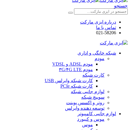
جستجو
درباره ایزی مارکت
تماس با ما
021-58206
شبکه خانگی و اداری
مودم
مودم ADSL و VDSL
مودم ۳G/۴G LTE
کارت شبکه
کارت شبکه وایرلس USB
کارت شبکه PCIe
لوازم جانبی شبکه
سوییچ شبکه
روتر و اکسس پوینت
توسعه دهنده وایرلس
لوازم جانبی کامپیوتر
موس و کیبورد
موس